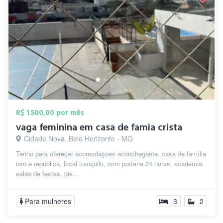
R$ 1.500,00 por mês
vaga feminina em casa de famia crista
Cidade Nova, Belo Horizonte - MG
Tenho para ofereçer acomodações aconchegante, casa de família
nso e republica, local tranquilo, com portaria 24 horas, academia,
salão de festas, pis...
Para mulheres
3
2