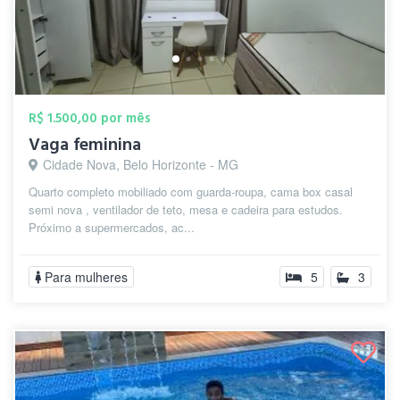
R$ 1.500,00 por mês
Vaga feminina
Cidade Nova, Belo Horizonte - MG
Quarto completo mobiliado com guarda-roupa, cama box casal
semi nova , ventilador de teto, mesa e cadeira para estudos.
Próximo a supermercados, ac...
Para mulheres
5
3