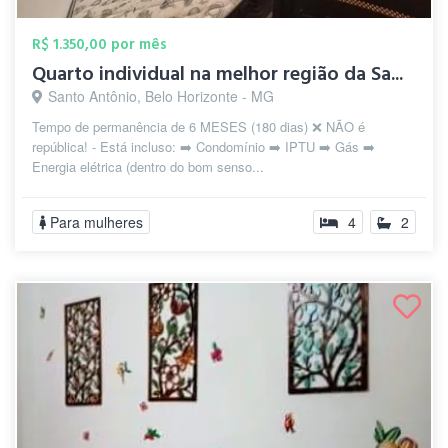
R$ 1.350,00 por mês
Quarto individual na melhor região da Sa...
Santo Antônio, Belo Horizonte - MG
Tempo de permanência de 6 MESES (180 dias) ❌ NÃO é
república! - Está incluso: ➡️ Condomínio ➡️ IPTU ➡️ Gás ➡️
Energia elétrica (dentro do bom senso...
Para mulheres
4
2