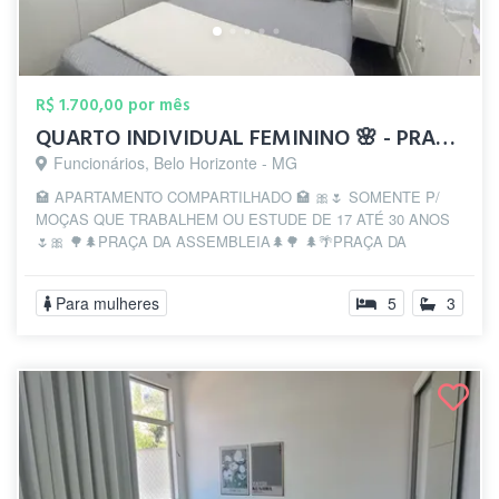
R$ 1.700,00 por mês
QUARTO INDIVIDUAL FEMININO 🌸 - PRAÇA DA...
Funcionários, Belo Horizonte - MG
🏩 APARTAMENTO COMPARTILHADO 🏩 🎀🌷 SOMENTE P/
MOÇAS QUE TRABALHEM OU ESTUDE DE 17 ATÉ 30 ANOS
🌷🎀 🌳🌲PRAÇA DA ASSEMBLEIA🌲🌳 🌲🌴PRAÇA DA
LIBERD...
Para mulheres
5
3