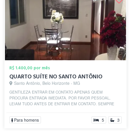
R$ 1.400,00 por mês
QUARTO SUÍTE NO SANTO ANTÔNIO
Santo Antônio, Belo Horizonte - MG
GENTILEZA ENTRAR EM CONTATO APENAS QUEM
PROCURA ENTRADA IMEDIATA. POR FAVOR PESSOAL,
LEIAM TUDO ANTES DE ENTRAR EM CONTATO. SEMPRE
PERGUNTAM SE O ...
Para homens
5
3