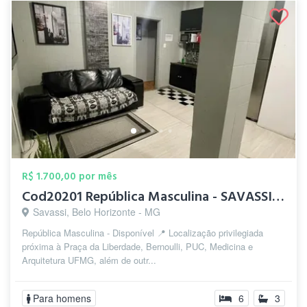
R$ 1.700,00 por mês
Cod20201 República Masculina - SAVASSI -...
Savassi, Belo Horizonte - MG
República Masculina - Disponível 📍 Localização privilegiada
próxima à Praça da Liberdade, Bernoulli, PUC, Medicina e
Arquitetura UFMG, além de outr...
Para homens
6
3