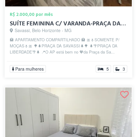
R$ 2.000,00 por mês
SUÍTE FEMININA C/ VARANDA-PRAÇA DA SAVAS...
Savassi, Belo Horizonte - MG
🏩 APARTAMENTO COMPARTILHADO 🏩 🎀🌷SOMENTE P/
MOÇAS🌷🎀 🌳🌲PRAÇA DA SAVASSI🌲🌳 🌲🌴PRAÇA DA
LIBERDADE🌴🌲 📍O AP está bem no 💖da Praça da Sa...
Para mulheres
5
3