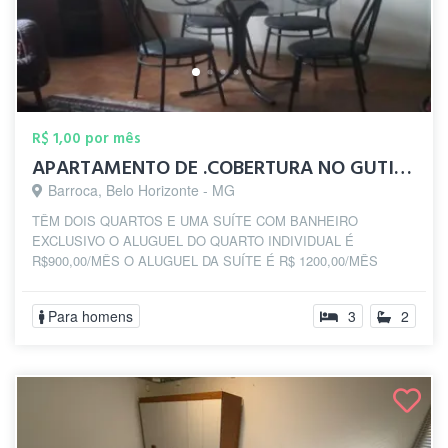
R$ 1,00 por mês
APARTAMENTO DE .COBERTURA NO GUTIERREZ ...
Barroca, Belo Horizonte - MG
TÊM DOIS QUARTOS E UMA SUÍTE COM BANHEIRO
EXCLUSIVO O ALUGUEL DO QUARTO INDIVIDUAL É
R$900,00/MÊS O ALUGUEL DA SUÍTE É R$ 1200,00/MÊS
Para homens
3
2