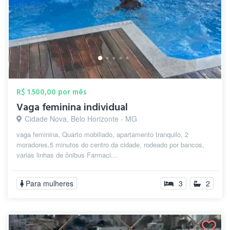
R$ 1.500,00 por mês
Vaga feminina individual
Cidade Nova, Belo Horizonte - MG
vaga feminina, Quarto mobiliado, apartamento tranquilo, 2
moradores,5 minutos do centro da cidade, rodeado por bancos,
varias linhas de ônibus Farmaci...
Para mulheres
3
2