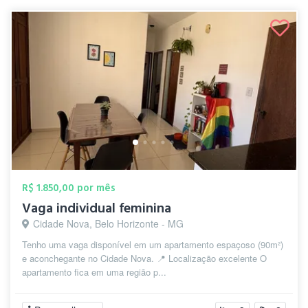
R$ 1.850,00 por mês
Vaga individual feminina
Cidade Nova, Belo Horizonte - MG
Tenho uma vaga disponível em um apartamento espaçoso (90m²)
e aconchegante no Cidade Nova. 📍 Localização excelente O
apartamento fica em uma região p...