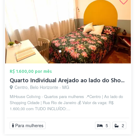
R$ 1.600,00 por mês
Quarto Individual Arejado ao lado do Sho...
Centro, Belo Horizonte - MG
MiHouse Coliving - Quartos para mulheres 📍Centro | Ao lado do
Shopping Cidade | Rua Rio de Janeiro 💰 Valor da vaga: R$
1.600,00 com TUDO INCLUÍDO:...
Para mulheres
5
2