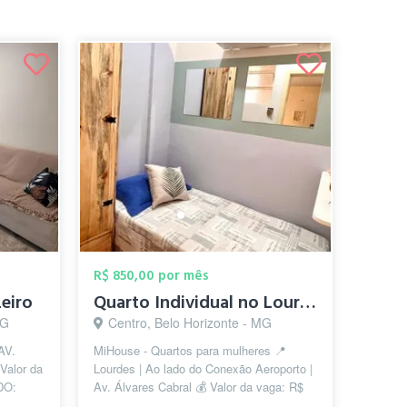
R$ 850,00 por mês
zeiro
Quarto Individual no Lourdes
MG
Centro, Belo Horizonte - MG
AV.
MiHouse - Quartos para mulheres 📍
Valor da
Lourdes | Ao lado do Conexão Aeroporto |
DO:
Av. Álvares Cabral 💰 Valor da vaga: R$
luz, ...
850, com TUDO INCLUÍDO: aluguel,...