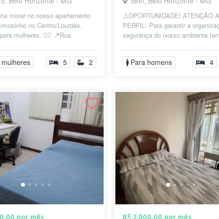
ro, Belo Horizonte - MG
Sion, Belo Horizonte - MG
nha morar no nosso apartamento
⚠️OPORTUNIDADE! ATENÇÃO 
rmosinho no Centro/Lourdes.
PERFIL: Para garantir a organiza
ara mulheres. 🧚‍♀️ 📍Rua
segurança do nosso ambiente fami
as, 329. Todos os quartos são
responderemos apenas contatos d
que ...
 mulheres
5
2
Para homens
4
00,00 por mês
R$ 2.000,00 por mês