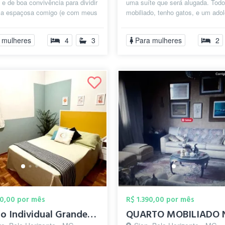
a e de boa convivência para dividir
uma suíte que será alugada. Todo
a espaçosa comigo (e com meus
mobiliado, tenho gatos, e um ado
nhos 🐶). ✨ O que o espaço o...
de 13 anos. A nova moradora pod
faze...
 mulheres
4
3
Para mulheres
2
00,00 por mês
R$ 1.390,00 por mês
Quarto Individual Grande - Lourdes / Cen...