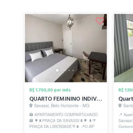
R$ 1.700,00 por mês
R$ 1.5
QUARTO FEMININO INDIVIDUAL - PRAÇA DA S...
Savassi, Belo Horizonte - MG
Sant
🏩 APARTAMENTO COMPARTILHADO
📍 Apar
🏩 🌳🌲PRAÇA DA SAVASSI🌲🌳 🌲🌴
Savassi 
PRAÇA DA LIBERDADE🌴🌲 📍O AP
Contorno
está bem no 💖da Praça da Savassi e
TUDO IN