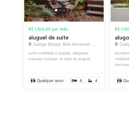
R$ 1.300,00 por mês
R$ 1.1
aluguel de suite
alugo
Colégio Batista, Belo Horizonte - MG
Colég
suíte mobiliada e arejada, despesas
excelent
mensais inclusas no valor do aluguel.
mobilia
escrivan
Qualquer sexo
6
4
Qu