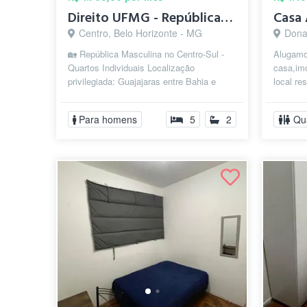
Direito UFMG - República Masculina - Cen...
Centro, Belo Horizonte - MG
Dona
🏡 República Masculina no Centro-Sul -
Alugamo
Quartos Individuais Localização
casa,im
privilegiada: Guajajaras entre Bahia e
local re
Espírito Santo. Próximo à Praça da
iluminad
Libe...
proprieta
Para homens
5
2
Qu