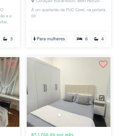
Coração Eucarístico, Belo Horizonte - MG
AO
A um quarteirão da PUC Corel, na portaria
ção e a
03
liar,
e perfis
3
Para mulheres
6
4
R$ 1.700,00 por mês