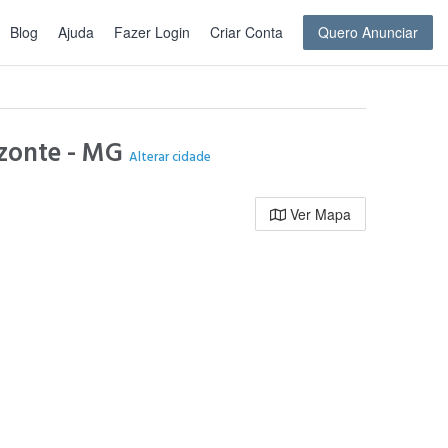
Blog
Ajuda
Fazer Login
Criar Conta
Quero Anunciar
izonte - MG
Alterar cidade
Ver Mapa