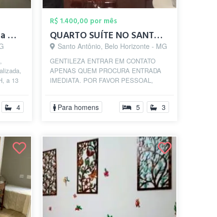
R$ 1.400,00 por mês
Quarto individual, Vaga masculina, Flore...
QUARTO SUÍTE NO SANTO ANTÔNIO
MG
Santo Antônio, Belo Horizonte - MG
,
GENTILEZA ENTRAR EM CONTATO
alizada,
APENAS QUEM PROCURA ENTRADA
H, a 13
IMEDIATA. POR FAVOR PESSOAL,
.
LEIAM TUDO ANTES DE ENTRAR EM
CONTATO. SEMPRE PERGUNTAM SE
4
Para homens
5
3
O ...