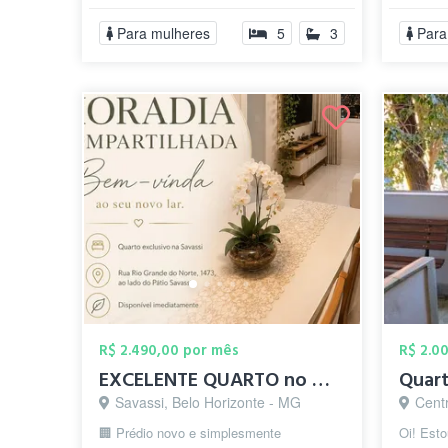
bem ao lado da Praça...
IP...
Para mulheres
5
3
Para
R$ 2.490,00 por mês
R$ 2.0
EXCELENTE QUARTO no MELHOR PRÉDIO da SA...
Savassi, Belo Horizonte - MG
Cent
🏢 Prédio novo e simplesmente
Oi! Est