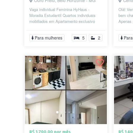
Ouro Preto, Belo Horizonte - MG
Cent
Vaga individual Feminina HyHaus -
Olá! Ve
Moradia Estudantil Quartos individuais
bem cha
mobiliados em Apartamento exclusivo
Apenas p
para mulheres Contas inclusas Ambientes
Guajajar
...
indi...
Para mulheres
5
2
Para
R$ 1.700,00 por mês
R$ 1.4