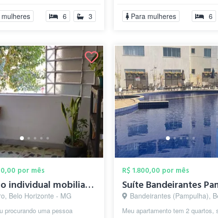
 mulheres
6
3
Para mulheres
6
00,00 por mês
R$ 1.800,00 por mês
Quarto individual mobiliado – Casa
ro, Belo Horizonte - MG
Bandeirantes (Pampulha), Belo Horizon
ou procurando uma pessoa
Meu apartamento tem 2 quartos, 