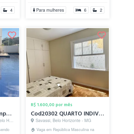
4
Para mulheres
6
2
R$ 1.600,00 por mês
Suíte Bandeirantes Pampulha
Cod20302 QUARTO INDIVIDUAL - SAVASSI - P...
te - MG
Savassi, Belo Horizonte - MG
sendo
🏠 Vaga em República Masculina na