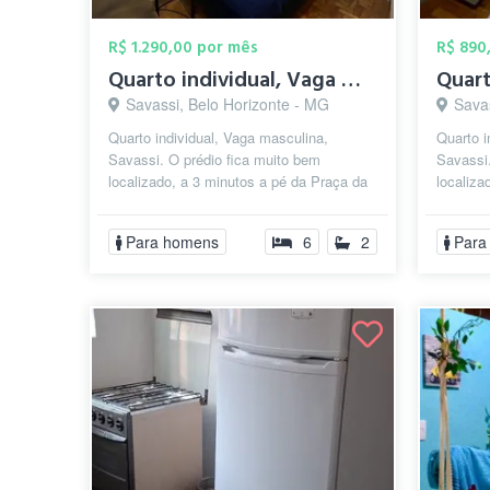
R$ 1.290,00 por mês
R$ 890
Quarto individual, Vaga masculina, Savas...
Savassi, Belo Horizonte - MG
Sava
Quarto individual, Vaga masculina,
Quarto i
Savassi. O prédio fica muito bem
Savassi.
localizado, a 3 minutos a pé da Praça da
localiza
Liberdade e 10 minutos do shopping Pátio
Pátio Sa
...
Liberdad
Para homens
6
2
Para