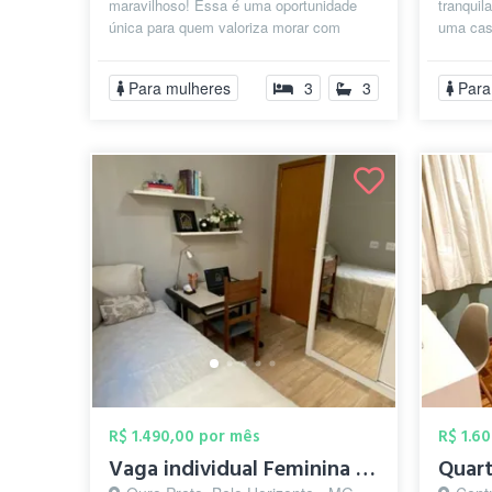
maravilhoso! Essa é uma oportunidade
tranquil
única para quem valoriza morar com
uma cas
conforto, segurança e qualidade de vida.
cachorri
✨ O co...
Para mulheres
3
3
Para
R$ 1.490,00 por mês
R$ 1.6
Vaga individual Feminina - HyHaus Coliv...