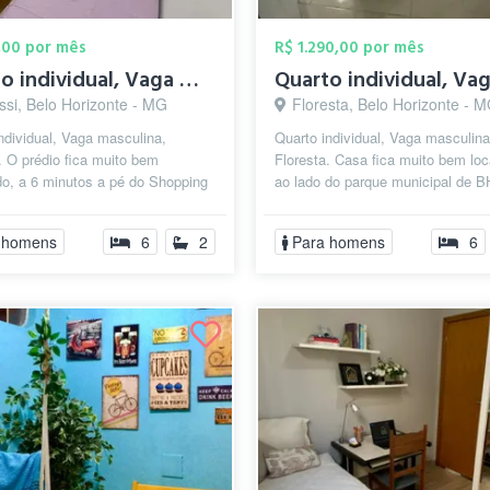
,00 por mês
R$ 1.290,00 por mês
Quarto individual, Vaga masculina, Savas...
ssi, Belo Horizonte - MG
Floresta, Belo Horizonte - 
ndividual, Vaga masculina,
Quarto individual, Vaga masculina
 O prédio fica muito bem
Floresta. Casa fica muito bem loc
do, a 6 minutos a pé do Shopping
ao lado do parque municipal de B
vassi, 14 da Praça da
minutos a pé da Santa Casa e ár..
e,...
 homens
6
2
Para homens
6