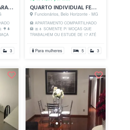
SUÍTE FEMININA C/ VARANDA-PRAÇA DA SAVAS...
QUARTO INDIVIDUAL FEMININO 🌸 - PRAÇA DA...
G
Funcionários, Belo Horizonte - MG
LHADO
🏩 APARTAMENTO COMPARTILHADO
 🌳🌲
🏩 🎀🌷 SOMENTE P/ MOÇAS QUE
RAÇA
TRABALHEM OU ESTUDE DE 17 ATÉ
 bem no
30 ANOS🌷🎀 🌳🌲PRAÇA DA
ASSEMBLEIA🌲🌳 🌲🌴PRAÇA DA
3
Para mulheres
5
3
LIBERD...