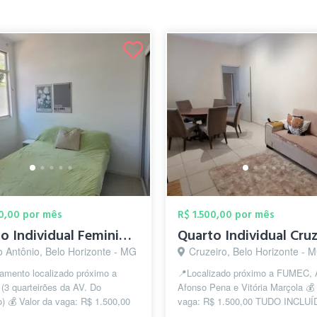
00,00 por mês
R$ 1.500,00 por mês
Quarto Individual Feminino SAVASSI
Quarto Individual Cru
o Antônio, Belo Horizonte - MG
Cruzeiro, Belo Horizonte - 
tamento localizado próximo a
📍Localizado próximo a FUMEC, 
(3 quarteirões da AV. Do
Afonso Pena e Vitória Marçola 💰 
) 💰 Valor da vaga: R$ 1.500,00
vaga: R$ 1.500,00 TUDO INCLUÍ
CLUÍDO: (aluguel, condomínio,
(aluguel, condomínio, IPTU, água, 