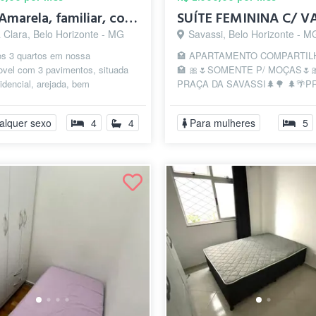
Casa Amarela, familiar, conforto no Dona...
 Clara, Belo Horizonte - MG
Savassi, Belo Horizonte - M
s 3 quartos em nossa
🏩 APARTAMENTO COMPARTI
ovel com 3 pavimentos, situada
🏩 🎀🌷SOMENTE P/ MOÇAS🌷🎀
sidencial, arejada, bem
PRAÇA DA SAVASSI🌲🌳 🌲🌴P
a,confortavel. Casal de
DA LIBERDADE🌴🌲 📍O AP está
rios reside...
💖da Praça da Sa...
alquer sexo
4
4
Para mulheres
5