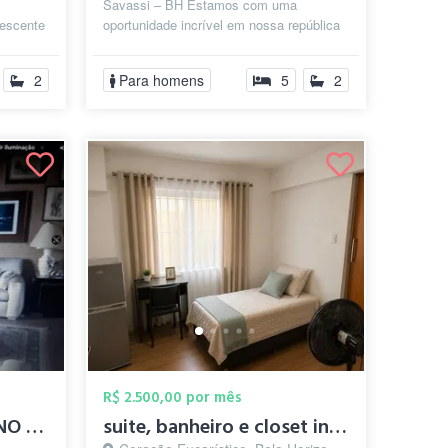
Savassi – BH Estamos com uma
lescente
oportunidade incrível em nossa república
erá
exclusivamente masculina, no coração da
Savas...
2
Para homens
5
2
R$ 2.500,00 por mês
QUARTO MOBILIADO NO SION
suite, banheiro e closet individual