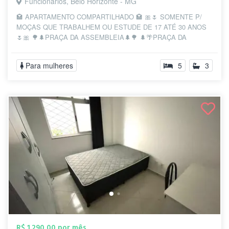
Funcionários, Belo Horizonte - MG
🏩 APARTAMENTO COMPARTILHADO 🏩 🎀🌷 SOMENTE P/
MOÇAS QUE TRABALHEM OU ESTUDE DE 17 ATÉ 30 ANOS
🌷🎀 🌳🌲PRAÇA DA ASSEMBLEIA🌲🌳 🌲🌴PRAÇA DA
LIBERD...
Para mulheres
5
3
R$ 1.290,00 por mês