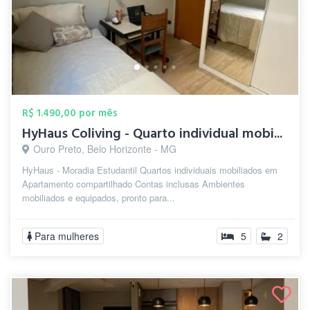
R$ 1.490,00 por mês
HyHaus Coliving - Quarto individual mobi...
Ouro Preto, Belo Horizonte - MG
HyHaus - Moradia Estudantil Quartos individuais mobiliados em
Apartamento compartilhado Contas inclusas Ambientes
mobiliados e equipados, pronto para...
Para mulheres
5
2