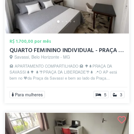
R$ 1.700,00 por mês
QUARTO FEMININO INDIVIDUAL - PRAÇA DA S...
Savassi, Belo Horizonte - MG
🏩 APARTAMENTO COMPARTILHADO 🏩 🌳🌲PRAÇA DA
SAVASSI🌲🌳 🌲🌴PRAÇA DA LIBERDADE🌴🌲 📍O AP está
bem no 💖da Praça da Savassi e bem ao lado da Praça...
Para mulheres
5
3