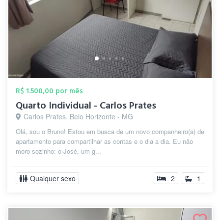
R$ 1.500,00 por mês
Quarto Individual - Carlos Prates
Carlos Prates, Belo Horizonte - MG
Olá, sou o Bruno! Estou em busca de um novo companheiro(a) de
apartamento para compartilhar as contas e o dia a dia. Eu não
moro sozinho: o José, um g...
Qualquer sexo
2
1