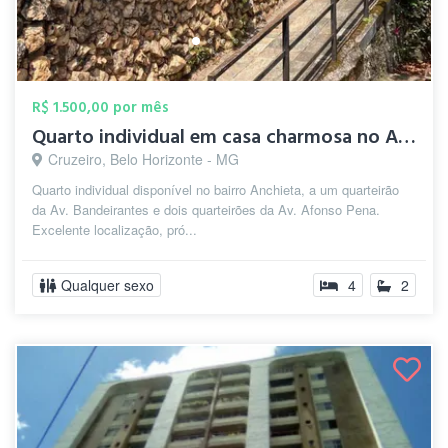
R$ 1.500,00 por mês
Quarto individual em casa charmosa no An...
Cruzeiro, Belo Horizonte - MG
Quarto individual disponível no bairro Anchieta, a um quarteirão
da Av. Bandeirantes e dois quarteirões da Av. Afonso Pena.
Excelente localização, pró...
Qualquer sexo
4
2