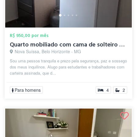
R$ 950,00 por mês
Quarto mobiliado com cama de solteiro e ...
Nova Suíssa, Belo Horizonte - MG
Sou uma pessoa tranquila e prezo pela segurança, paz e sossego
dos meus inquilinos. Alugo para estudantes e trabalhadores com
carteira assinada, que d...
Para homens
4
2