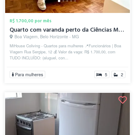
R$ 1.700,00 por mês
Quarto com varanda perto da Ciências Méd...
Boa Viagem, Belo Horizonte - MG
MiHouse Coliving - Quartos para mulheres 📍Funcionários | Boa
Viagem Rua Sergipe, 12 💰 Valor da vaga: R$ 1.700,00, com
TUDO INCLUÍDO: (aluguel, con...
Para mulheres
5
2