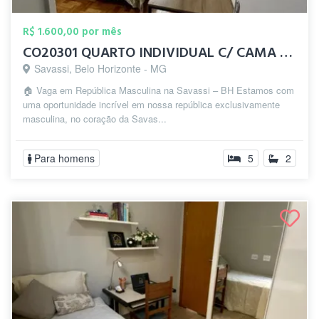
R$ 1.600,00 por mês
CO20301 QUARTO INDIVIDUAL C/ CAMA DE CAS...
Savassi, Belo Horizonte - MG
🏠 Vaga em República Masculina na Savassi – BH Estamos com
uma oportunidade incrível em nossa república exclusivamente
masculina, no coração da Savas...
Para homens
5
2