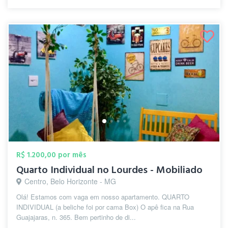
R$ 1.200,00 por mês
Quarto Individual no Lourdes - Mobiliado
Centro, Belo Horizonte - MG
Olá! Estamos com vaga em nosso apartamento. QUARTO
INDIVIDUAL (a beliche foi por cama Box) O apê fica na Rua
Guajajaras, n. 365. Bem pertinho de di...