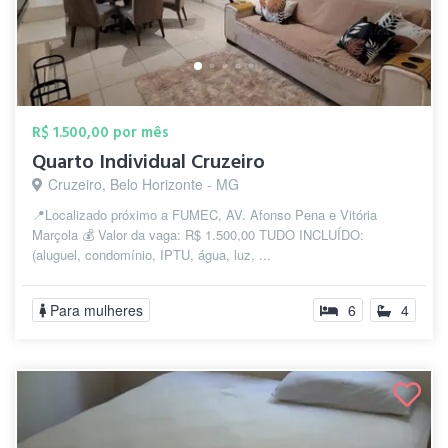
R$ 1.500,00 por mês
Quarto Individual Cruzeiro
Cruzeiro, Belo Horizonte - MG
📍Localizado próximo a FUMEC, AV. Afonso Pena e Vitória
Marçola 💰 Valor da vaga: R$ 1.500,00 TUDO INCLUÍDO:
(aluguel, condomínio, IPTU, água, luz, ...
Para mulheres
6
4