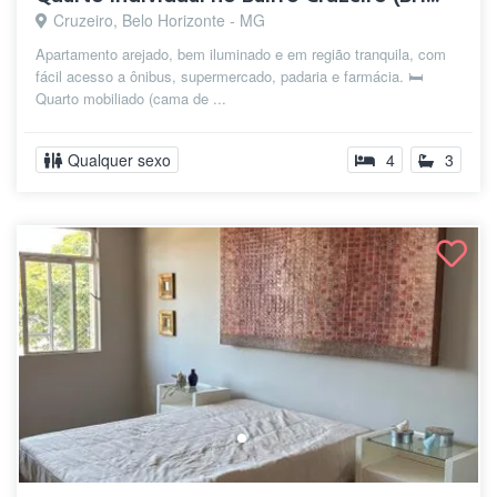
Cruzeiro, Belo Horizonte - MG
Apartamento arejado, bem iluminado e em região tranquila, com
fácil acesso a ônibus, supermercado, padaria e farmácia. 🛏️
Quarto mobiliado (cama de ...
Qualquer sexo
4
3