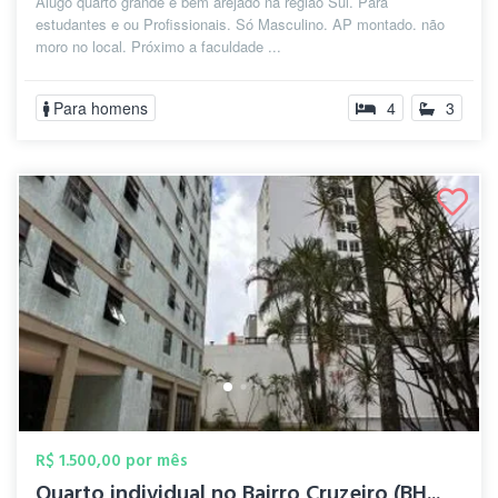
Alugo quarto grande e bem arejado na região Sul. Para
estudantes e ou Profissionais. Só Masculino. AP montado. não
moro no local. Próximo a faculdade ...
Para homens
4
3
R$ 1.500,00 por mês
Quarto individual no Bairro Cruzeiro (BH...