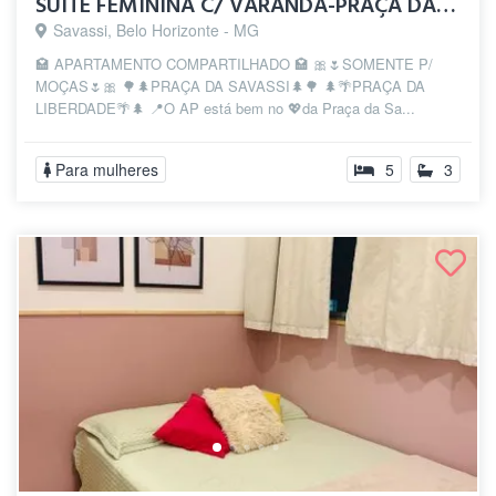
SUÍTE FEMININA C/ VARANDA-PRAÇA DA SAVAS...
Savassi, Belo Horizonte - MG
🏩 APARTAMENTO COMPARTILHADO 🏩 🎀🌷SOMENTE P/
MOÇAS🌷🎀 🌳🌲PRAÇA DA SAVASSI🌲🌳 🌲🌴PRAÇA DA
LIBERDADE🌴🌲 📍O AP está bem no 💖da Praça da Sa...
Para mulheres
5
3