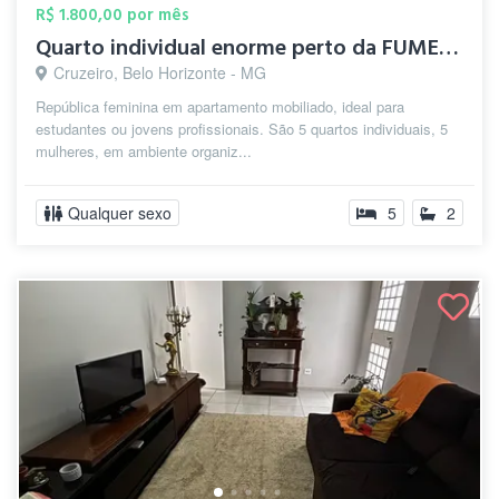
R$ 1.800,00 por mês
Quarto individual enorme perto da FUMEC,...
Cruzeiro, Belo Horizonte - MG
República feminina em apartamento mobiliado, ideal para
estudantes ou jovens profissionais. São 5 quartos individuais, 5
mulheres, em ambiente organiz...
Qualquer sexo
5
2