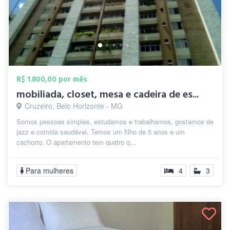
R$ 1.800,00 por mês
mobiliada, closet, mesa e cadeira de es...
Cruzeiro, Belo Horizonte - MG
Somos pessoas simples, estudamos e trabalhamos, gostamos de
jazz e comida saudável. Temos um filho de 5 anos e um
cachorro. O apartamento tem quatro q...
Para mulheres
4
3