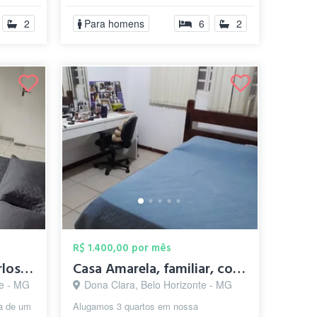
•Camp...
2
Para homens
6
2
R$ 1.400,00 por mês
Quarto Individual - Carlos Prates
Casa Amarela, familiar, conforto no Dona...
te - MG
Dona Clara, Belo Horizonte - MG
a de um
Alugamos 3 quartos em nossa