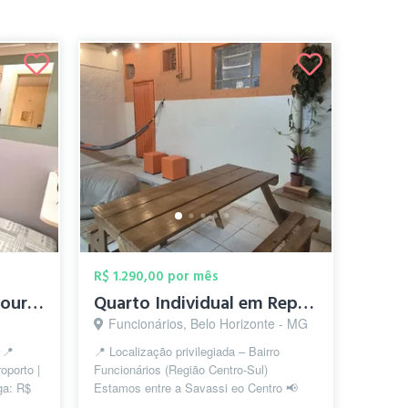
R$ 1.290,00 por mês
Quarto Individual no Lourdes
Quarto Individual em República bem local...
Funcionários, Belo Horizonte - MG
 📍
📍 Localização privilegiada – Bairro
oporto |
Funcionários (Região Centro-Sul)
ga: R$
Estamos entre a Savassi eo Centro 📢
l,...
Faça tudo apé! 750m da casa •IBMEC