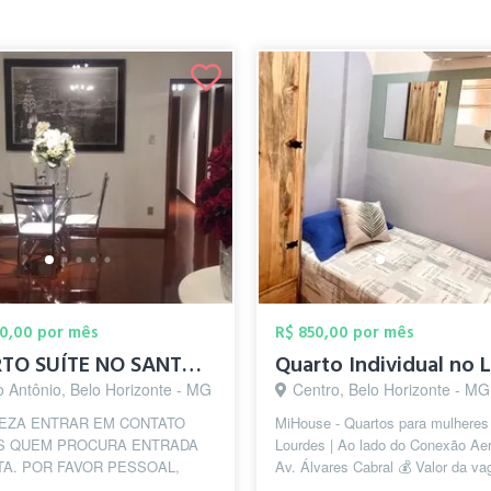
00,00 por mês
R$ 850,00 por mês
QUARTO SUÍTE NO SANTO ANTÔNIO
o Antônio, Belo Horizonte - MG
Centro, Belo Horizonte - MG
EZA ENTRAR EM CONTATO
MiHouse - Quartos para mulheres
S QUEM PROCURA ENTRADA
Lourdes | Ao lado do Conexão Aer
TA. POR FAVOR PESSOAL,
Av. Álvares Cabral 💰 Valor da va
TUDO ANTES DE ENTRAR EM
850, com TUDO INCLUÍDO: alugue