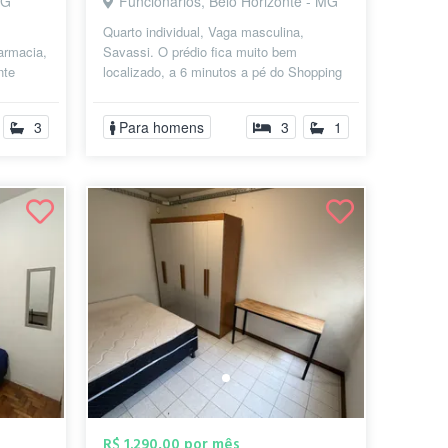
MG
Funcionários, Belo Horizonte - MG
Quarto individual, Vaga masculina,
Farmacia,
Savassi. O prédio fica muito bem
nte
localizado, a 6 minutos a pé do Shopping
ontra...
Pátio Savassi, 14 da Praça da
Liberdade,...
3
Para homens
3
1
R$ 1.290,00 por mês