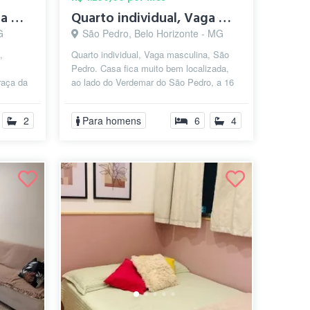
Quarto individual, Vaga masculina, Savas...
Quarto individual, Vaga masculina, São P...
G
São Pedro, Belo Horizonte - MG
,
Quarto individual, Vaga masculina, São
Pedro. Casa fica muito bem localizada,
raça da
ao lado do Verdemar do São Pedro, a 16
ng Pátio
minutos a pé do Shopping Pátio ...
2
Para homens
6
4