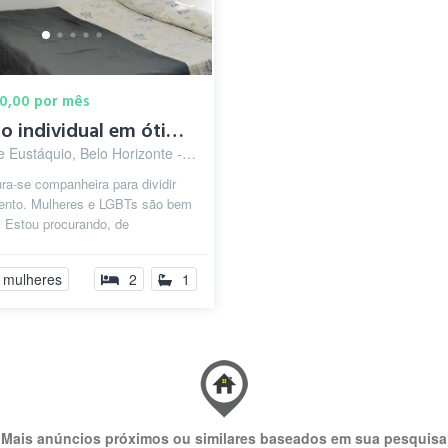
00,00 por mês
Quarto individual em ótimo apartamento.
 Eustáquio, Belo Horizonte - MG
ra-se companheira para dividir
ento. Mulheres e LGBTs são bem
! Estou procurando, de
cia, uma mulher para dividir
 mulheres
2
1
Mais anúncios próximos ou similares baseados em sua pesquisa