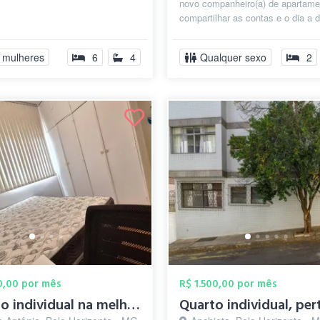
novo companheiro(a) de apartame
compartilhar as contas e o dia a d
não moro sozinho: o José, um g..
 mulheres
6
4
Qualquer sexo
2
50,00 por mês
R$ 1.500,00 por mês
Quarto individual na melhor região da Sa...