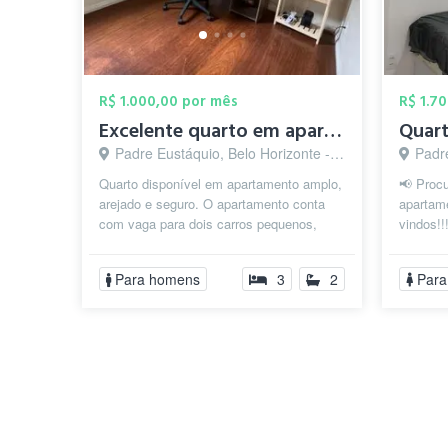
R$ 1.000,00 por mês
R$ 1.7
Excelente quarto em apartamento no Padre...
Padre Eustáquio, Belo Horizonte - MG
Padre
Quarto disponível em apartamento amplo,
📢 Procu
arejado e seguro. O apartamento conta
apartam
com vaga para dois carros pequenos,
vindos!!
portão eletrônico e portarias eletrô...
preferên
apar...
Para homens
3
2
Para