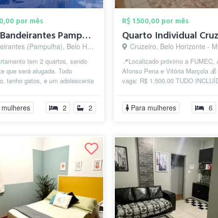
00,00 por mês
R$ 1.500,00 por mês
Suíte Bandeirantes Pampulha
Quarto Individual Cru
rantes (Pampulha), Belo Horizonte - MG
Cruzeiro, Belo Horizonte - 
rtamento tem 2 quartos, sendo
📍Localizado próximo a FUMEC, 
te que será alugada. Todo
Afonso Pena e Vitória Marçola 💰 
o, tenho gatos, e um adolescente
vaga: R$ 1.500,00 TUDO INCLUÍ
nos. A nova moradora poderá
(aluguel, condomínio, IPTU, água, 
 mulheres
2
2
Para mulheres
6