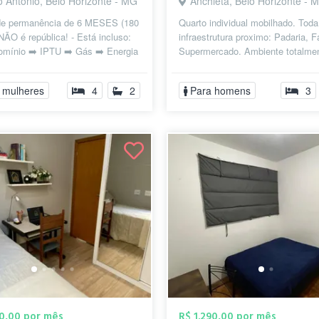
o Antônio, Belo Horizonte - MG
Anchieta, Belo Horizonte - 
e permanência de 6 MESES (180
Quarto individual mobilhado. Toda
NÃO é república! - Está incluso:
infraestrutura proximo: Padaria, 
omínio ➡️ IPTU ➡️ Gás ➡️ Energia
Supermercado. Ambiente totalme
 (dentro do bom senso...
familiar. Não permitimos festas. C
 mulheres
4
2
Para homens
3
90,00 por mês
R$ 1.290,00 por mês