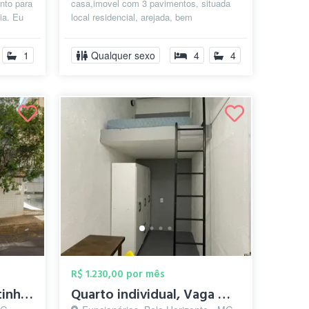
nto para
casa,imovel com 3 pavimentos, situada
ia. Eu
local residencial, arejada, bem
.
iluminada,confortavel. Casal de
proprietarios reside...
1
Qualquer sexo
4
4
R$ 1.230,00 por mês
Quarto individual, pertinho da Savassi, ...
Quarto individual, Vaga masculina, Savas...