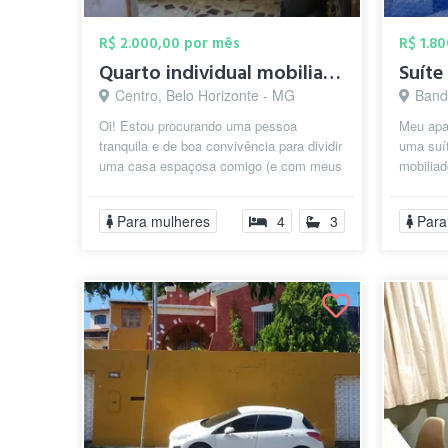
R$ 2.000,00 por mês
R$ 1.8
Quarto individual mobiliado – Casa
Centro, Belo Horizonte - MG
Bandei
Oi! Estou procurando uma pessoa
Meu apa
tranquila e de boa convivência para dividir
uma suí
uma casa espaçosa comigo (e com meus
mobiliad
cachorrinhos 🐶). ✨ O que o espaço o...
de 13 a
faze...
Para mulheres
4
3
Para