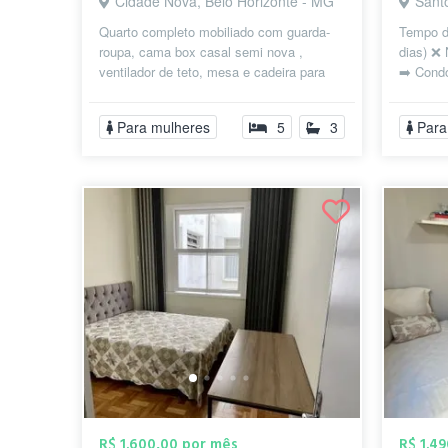
Cidade Nova, Belo Horizonte - MG
Sant
Quarto completo mobiliado com guarda-
Tempo d
roupa, cama box casal semi nova ,
dias) ❌ 
ventilador de teto, mesa e cadeira para
➡️ Cond
estudos. Próximo a supermercados, ac...
elétrica
Para mulheres
5
3
Para
R$ 1.600,00 por mês
R$ 1.4