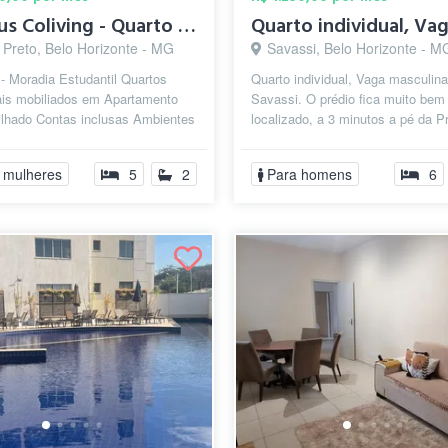
HyHaus Coliving - Quarto individual mobi...
 Preto, Belo Horizonte - MG
Savassi, Belo Horizonte - M
- Moradia Estudantil Quartos
Quarto individual, Vaga masculina
uais mobiliados em Apartamento
Savassi. O prédio fica muito bem
ilhado Contas inclusas Ambientes
localizado, a 3 minutos a pé da P
os e equipados, pronto para...
Liberdade e 10 minutos do shoppi
...
 mulheres
5
2
Para homens
6