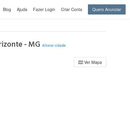
Blog
Ajuda
Fazer Login
Criar Conta
Quero Anunciar
orizonte - MG
Alterar cidade
Ver Mapa