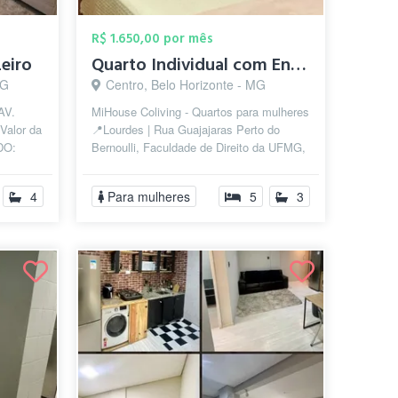
R$ 1.650,00 por mês
zeiro
Quarto Individual com Entrada Independen...
MG
Centro, Belo Horizonte - MG
AV.
MiHouse Coliving - Quartos para mulheres
Valor da
📍Lourdes | Rua Guajajaras Perto do
DO:
Bernoulli, Faculdade de Direito da UFMG,
luz, ...
Puc Praça. 💰 Valor da vaga: R...
4
Para mulheres
5
3