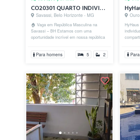
CO20301 QUARTO INDIVIDUAL C/ CAMA DE CAS...
Savassi, Belo Horizonte - MG
Ouro
🏠 Vaga em República Masculina na
HyHaus 
Savassi – BH Estamos com uma
individ
oportunidade incrível em nossa república
compart
exclusivamente masculina, no coração da
mobiliad
Savas...
Para homens
5
2
Para