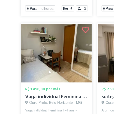
IP...
CONTA
Para mulheres
6
3
Para
O ...
R$ 1.490,00 por mês
R$ 2.5
Vaga individual Feminina - HyHaus Coliv...
Ouro Preto, Belo Horizonte - MG
Coraçã
Vaga individual Feminina HyHaus -
A um qua