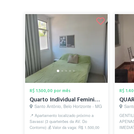
R$ 1.500,00 por mês
R$ 1.4
Quarto Individual Feminino SAVASSI
Santo Antônio, Belo Horizonte - MG
Sant
📍 Apartamento localizado próximo a
GENTIL
Savassi (3 quarteirões da AV. Do
APENA
Contorno) 💰 Valor da vaga: R$ 1.500,00
IMEDIA
TUDO INCLUÍDO: (aluguel, condomínio,
LEIAM 