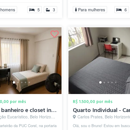
TO. SEMPRE PERGUNTAM SE
 homens
5
3
Para mulheres
6
00,00 por mês
R$ 1.500,00 por mês
suite, banheiro e closet individual
o Eucarístico, Belo Horizonte - MG
Carlos Prates, Belo Horizon
rteirão da PUC Corel, na portaria
Olá, sou o Bruno! Estou em busc