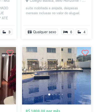
e - MG
Colégio Batista, Belo Horizonte - MG
LHADO
suíte mobiliada e arejada, despesas
QUE
mensais inclusas no valor do aluguel.
7 ATÉ
DA
3
Qualquer sexo
6
4
R$ 1.800,00 por mês