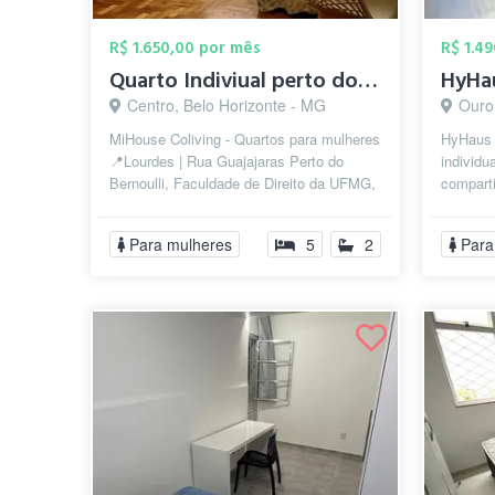
R$ 1.650,00 por mês
R$ 1.4
Quarto Indiviual perto do Bernoulli / Di...
Centro, Belo Horizonte - MG
Ouro
MiHouse Coliving - Quartos para mulheres
HyHaus 
📍Lourdes | Rua Guajajaras Perto do
individ
Bernoulli, Faculdade de Direito da UFMG,
compart
Puc Praça. 💰 Valor da vaga: R...
mobiliad
Para mulheres
5
2
Para