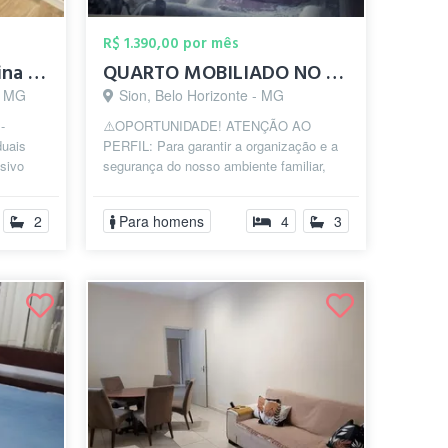
R$ 1.390,00 por mês
Vaga individual Feminina - HyHaus Coliv...
QUARTO MOBILIADO NO SION
- MG
Sion, Belo Horizonte - MG
-
⚠️OPORTUNIDADE! ATENÇÃO AO
duais
PERFIL: Para garantir a organização e a
sivo
segurança do nosso ambiente familiar,
mbientes
responderemos apenas contatos de perfis
que ...
2
Para homens
4
3