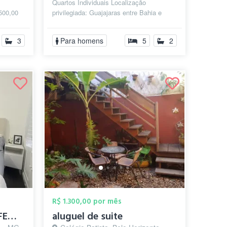
Quartos Individuais Localização
.500,00
privilegiada: Guajajaras entre Bahia e
mínio,
Espírito Santo. Próximo à Praça da
Libe...
3
Para homens
5
2
R$ 1.300,00 por mês
QUARTO INDIVIDUAL FEMININO 🌸 - PRAÇA DA...
aluguel de suite