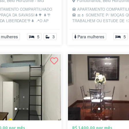
ssi, Belo Horizonte - MG
Funcionários, Belo Horizont
ARTAMENTO COMPARTILHADO
🏩 APARTAMENTO COMPARTI
PRAÇA DA SAVASSI🌲🌳 🌲🌴
🏩 🎀🌷 SOMENTE P/ MOÇAS 
DA LIBERDADE🌴🌲 📍O AP
TRABALHEM OU ESTUDE DE 1
m no 💖da Praça da Savassi e
30 ANOS🌷🎀 🌳🌲PRAÇA DA
ado da Praça...
ASSEMBLEIA🌲🌳 🌲🌴PRAÇA 
 mulheres
5
3
Para mulheres
5
LIBERD...
30,00 por mês
R$ 1.400,00 por mês