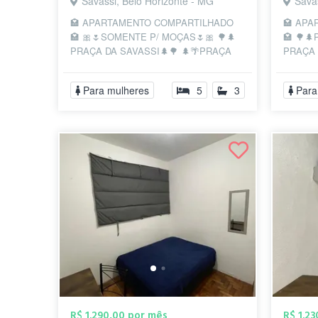
Savassi, Belo Horizonte - MG
Sava
🏩 APARTAMENTO COMPARTILHADO
🏩 AP
🏩 🎀🌷SOMENTE P/ MOÇAS🌷🎀 🌳🌲
🏩 🌳
PRAÇA DA SAVASSI🌲🌳 🌲🌴PRAÇA
PRAÇA 
DA LIBERDADE🌴🌲 📍O AP está bem no
está be
💖da Praça da Sa...
bem ao l
Para mulheres
5
3
Para
R$ 1.290,00 por mês
R$ 1.2