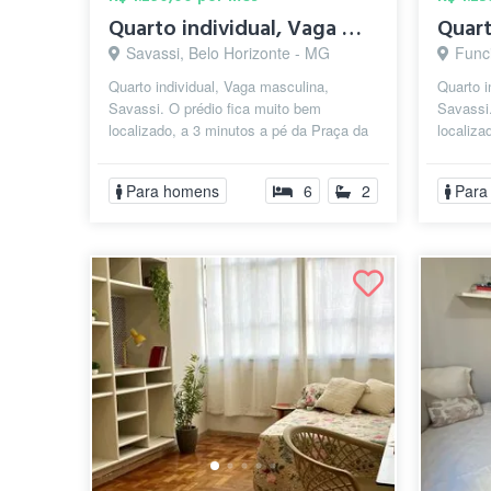
Quarto individual, Vaga masculina, Savas...
Savassi, Belo Horizonte - MG
Func
Quarto individual, Vaga masculina,
Quarto i
Savassi. O prédio fica muito bem
Savassi.
localizado, a 3 minutos a pé da Praça da
localiza
Liberdade e 10 minutos do shopping Pátio
Pátio Sa
...
Liberdad
Para homens
6
2
Para