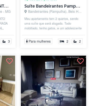
QUARTO SUÍTE NO SANTO ANTÔNIO
Suíte Bandeirantes Pampulha
te - MG
Bandeirantes (Pampulha), Belo Horizonte - MG
ATO
Meu apartamento tem 2 quartos, sendo
RADA
uma suíte que será alugada. Todo
AL,
mobiliado, tenho gatos, e um adolescente
AR EM
de 13 anos. A nova moradora poderá
AM SE
faze...
3
Para mulheres
2
2