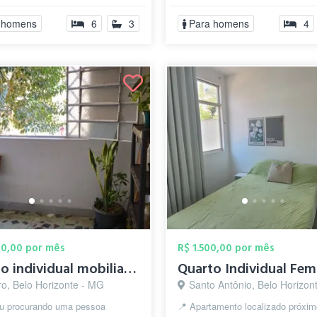
d...
 homens
6
3
Para homens
4
00,00 por mês
R$ 1.500,00 por mês
Quarto individual mobiliado – Casa
ro, Belo Horizonte - MG
Santo Antônio, Belo Horizon
ou procurando uma pessoa
📍 Apartamento localizado próxim