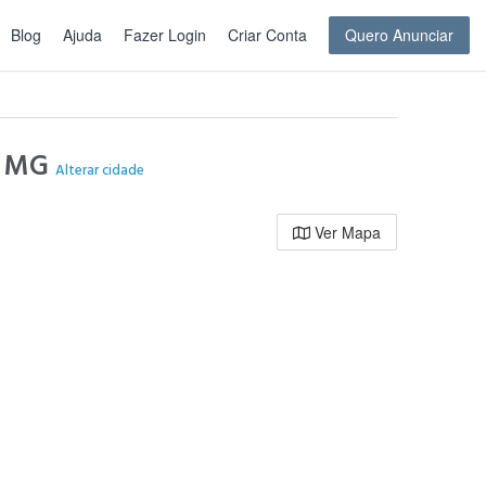
Blog
Ajuda
Fazer Login
Criar Conta
Quero Anunciar
 - MG
Alterar cidade
Ver Mapa