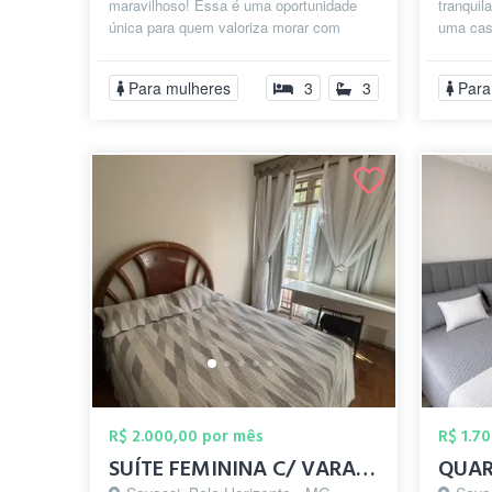
maravilhoso! Essa é uma oportunidade
tranquil
única para quem valoriza morar com
uma cas
conforto, segurança e qualidade de vida.
cachorri
✨ O co...
Para mulheres
3
3
Para
R$ 2.000,00 por mês
R$ 1.7
SUÍTE FEMININA C/ VARANDA-PRAÇA DA SAVAS...