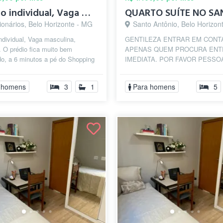
Quarto individual, Vaga masculina, Savas...
ionários, Belo Horizonte - MG
Santo Antônio, Belo Horizon
ndividual, Vaga masculina,
GENTILEZA ENTRAR EM CONT
 O prédio fica muito bem
APENAS QUEM PROCURA ENT
do, a 6 minutos a pé do Shopping
IMEDIATA. POR FAVOR PESSO
vassi, 14 da Praça da
LEIAM TUDO ANTES DE ENTR
e,...
CONTATO. SEMPRE PERGUNT
 homens
3
1
Para homens
5
O ...