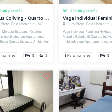
90,00 por mês
R$ 1.490,00 por mês
HyHaus Coliving - Quarto individual mobi...
 Preto, Belo Horizonte - MG
Ouro Preto, Belo Horizonte 
- Moradia Estudantil Quartos
Vaga individual Feminina HyHaus 
uais mobiliados em Apartamento
Moradia Estudantil Quartos indivi
ilhado Contas inclusas Ambientes
mobiliados em Apartamento exclu
os e equipados, pronto para...
para mulheres Contas inclusas A
...
 mulheres
5
2
Para mulheres
5