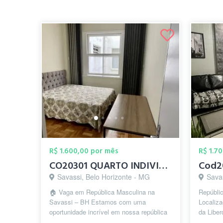
R$ 1.600,00 por mês
R$ 1.7
CO20301 QUARTO INDIVIDUAL C/ CAMA DE CAS...
Savassi, Belo Horizonte - MG
Sava
🏠 Vaga em República Masculina na
Repúblic
Savassi – BH Estamos com uma
Localiza
oportunidade incrível em nossa república
da Liber
exclusivamente masculina, no coração da
Arquitet