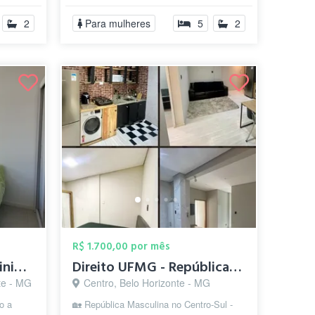
2
Para mulheres
5
2
R$ 1.700,00 por mês
Quarto Individual Feminino SAVASSI
Direito UFMG - República Masculina - Cen...
te - MG
Centro, Belo Horizonte - MG
o a
🏡 República Masculina no Centro-Sul -