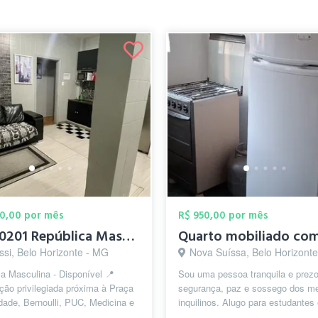
00,00 por mês
R$ 950,00 por mês
Cod20201 República Masculina - SAVASSI -...
ssi, Belo Horizonte - MG
Nova Suíssa, Belo Horizont
a Masculina - Disponível 📍
Sou uma pessoa tranquila e prezo
ção privilegiada próxima à Praça
segurança, paz e sossego dos m
dade, Bernoulli, PUC, Medicina e
inquilinos. Alugo para estudantes
ura UFMG, além de outr...
trabalhadores com carteira assin