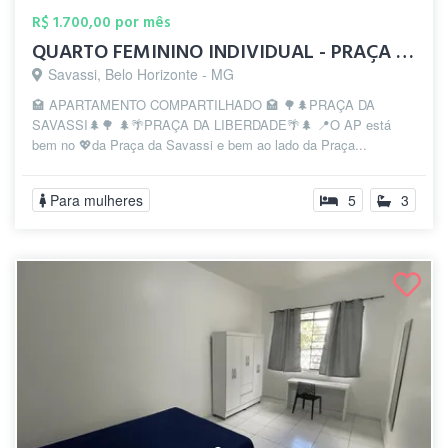
R$ 1.700,00 por mês
QUARTO FEMININO INDIVIDUAL - PRAÇA DA S...
Savassi, Belo Horizonte - MG
🏩 APARTAMENTO COMPARTILHADO 🏩 🌳🌲PRAÇA DA
SAVASSI🌲🌳 🌲🌴PRAÇA DA LIBERDADE🌴🌲 📍O AP está
bem no 💖da Praça da Savassi e bem ao lado da Praça...
Para mulheres
5
3