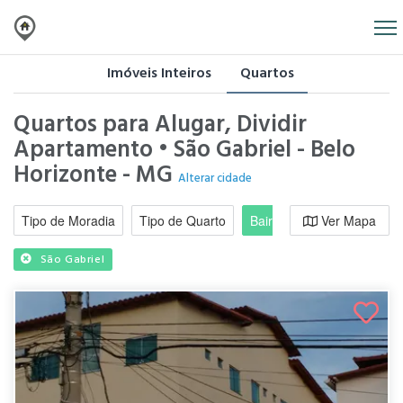
Imóveis Inteiros
Quartos
Quartos para Alugar, Dividir
Apartamento • São Gabriel - Belo
Horizonte - MG
Alterar cidade
Tipo de Moradia
Tipo de Quarto
Bairro / Região
Ver Mapa
Moradi
São Gabriel