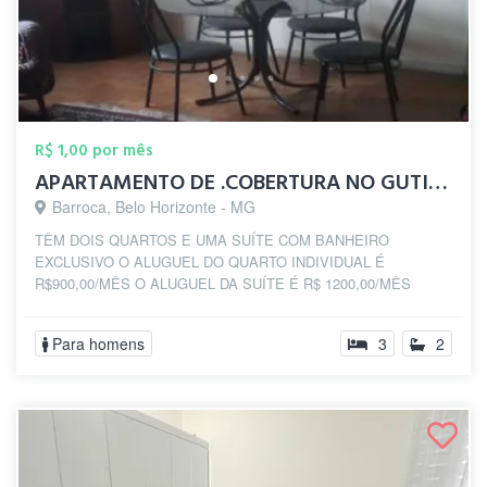
R$ 1,00 por mês
APARTAMENTO DE .COBERTURA NO GUTIERREZ ...
Barroca, Belo Horizonte - MG
TÊM DOIS QUARTOS E UMA SUÍTE COM BANHEIRO
EXCLUSIVO O ALUGUEL DO QUARTO INDIVIDUAL É
R$900,00/MÊS O ALUGUEL DA SUÍTE É R$ 1200,00/MÊS
Para homens
3
2