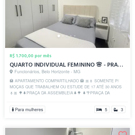
R$ 1.700,00 por mês
QUARTO INDIVIDUAL FEMININO 🌸 - PRAÇA DA...
Funcionários, Belo Horizonte - MG
🏩 APARTAMENTO COMPARTILHADO 🏩 🎀🌷 SOMENTE P/
MOÇAS QUE TRABALHEM OU ESTUDE DE 17 ATÉ 30 ANOS
🌷🎀 🌳🌲PRAÇA DA ASSEMBLEIA🌲🌳 🌲🌴PRAÇA DA
LIBERD...
Para mulheres
5
3