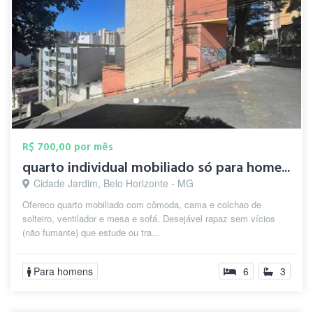
R$ 700,00 por mês
quarto individual mobiliado só para home...
Cidade Jardim, Belo Horizonte - MG
Ofereco quarto mobiliado com cômoda, cama e colchao de
solteiro, ventilador e mesa e sofá. Desejável rapaz sem vícios
(não fumante) que estude ou tra...
Para homens
6
3