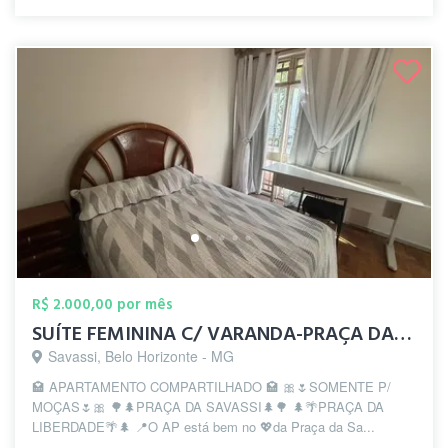
R$ 2.000,00 por mês
SUÍTE FEMININA C/ VARANDA-PRAÇA DA SAVAS...
Savassi, Belo Horizonte - MG
🏩 APARTAMENTO COMPARTILHADO 🏩 🎀🌷SOMENTE P/
MOÇAS🌷🎀 🌳🌲PRAÇA DA SAVASSI🌲🌳 🌲🌴PRAÇA DA
LIBERDADE🌴🌲 📍O AP está bem no 💖da Praça da Sa...