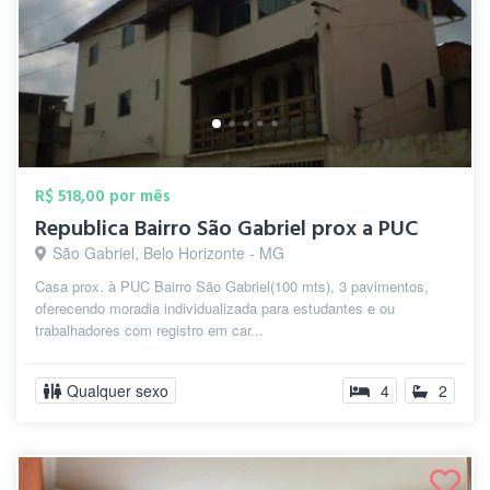
R$ 518,00 por mês
Republica Bairro São Gabriel prox a PUC
São Gabriel, Belo Horizonte - MG
Casa prox. à PUC Bairro São Gabriel(100 mts), 3 pavimentos,
oferecendo moradia individualizada para estudantes e ou
trabalhadores com registro em car...
Qualquer sexo
4
2