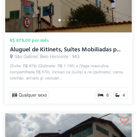
R$ 879,00 por mês
Aluguel de Kitinets, Suítes Mobiliadas p...
São Gabriel, Belo Horizonte - MG
(Suíte: R$ 879) (Quitinete: R$ 1.150) e (Vaga masculina
compartilhada R$ 570). Incluso na (suíte) e na (quitinete): cama,
colchão, armário p/ vestuári...
Qualquer sexo
6
4