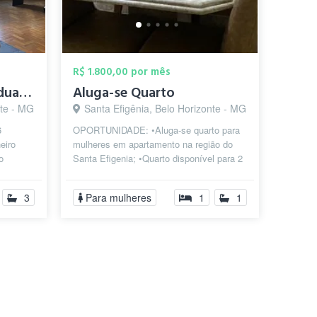
R$ 1.800,00 por mês
Vaga masculina individual - Entrada Priv...
Aluga-se Quarto
nte - MG
Santa Efigênia, Belo Horizonte - MG
6
OPORTUNIDADE: •Aluga-se quarto para
eiro
mulheres em apartamento na região do
o
Santa Efigenia; •Quarto disponível para 2
mulheres ou independente. •Ótima l...
3
Para mulheres
1
1