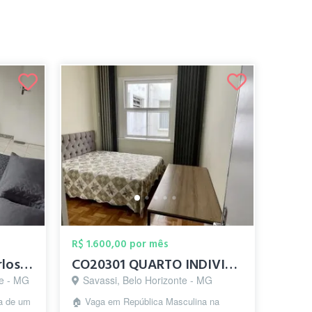
R$ 1.600,00 por mês
Quarto Individual - Carlos Prates
CO20301 QUARTO INDIVIDUAL C/ CAMA DE CAS...
te - MG
Savassi, Belo Horizonte - MG
a de um
🏠 Vaga em República Masculina na