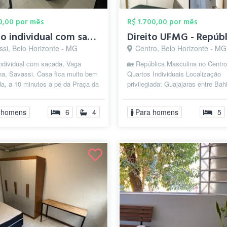
90,00 por mês
R$ 1.700,00 por mês
Quarto individual com sacada, Vaga mascu...
ssi, Belo Horizonte - MG
Centro, Belo Horizonte - MG
individual com sacada, Vaga
🏡 República Masculina no Centro
na, Savassi. Casa fica muito bem
Quartos Individuais Localização
da, a 10 minutos a pé da Praça da
privilegiada: Guajajaras entre Bah
e, Casa ampla, mobiliad...
Espírito Santo. Próximo à Praça 
Libe...
 homens
6
4
Para homens
5