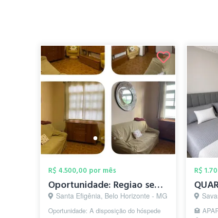
R$ 4.500,00 por mês
R$ 1.7
Oportunidade: Regiao segura, proxima a r...
Santa Efigênia, Belo Horizonte - MG
Sava
Oportunidade: A disposição do hóspede
🏩 AP