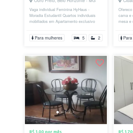
Ouro Preto, Belo Horizonte - MG
Cida
Vaga individual Feminina HyHaus -
Ofereco
Moradia Estudantil Quartos individuais
cama e c
mobiliados em Apartamento exclusivo
mesa e 
para mulheres Contas inclusas Ambientes
(não fum
...
Para mulheres
5
2
Para
R$ 1,00 por mês
R$ 1.7