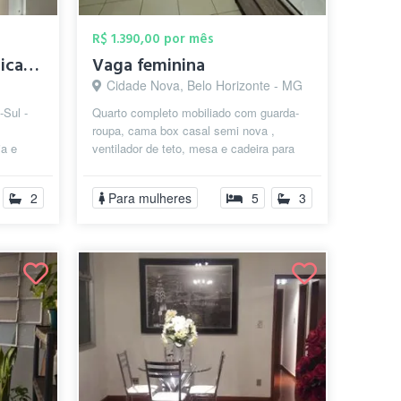
R$ 1.390,00 por mês
Direito UFMG - República Masculina - Cen...
Vaga feminina
Cidade Nova, Belo Horizonte - MG
-Sul -
Quarto completo mobiliado com guarda-
roupa, cama box casal semi nova ,
ia e
ventilador de teto, mesa e cadeira para
da
estudos. Próximo a supermercados, ac...
2
Para mulheres
5
3