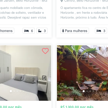
de Jardim, Belo Horizonte - MG
Centro, Belo Horizonte - MG
 quarto mobiliado com cômoda,
O apartamento fica no centro de 
olchao de solteiro, ventilador e
Horizonte , em frente a rodoviária
sofá. Desejável rapaz sem vícios
Horizonte, próximo à tudo. Área h
ante) que estude ou tra...
, avenida do contorno, shop...
 homens
6
3
Para mulheres
3
00,00 por mês
R$ 1.300,00 por mês