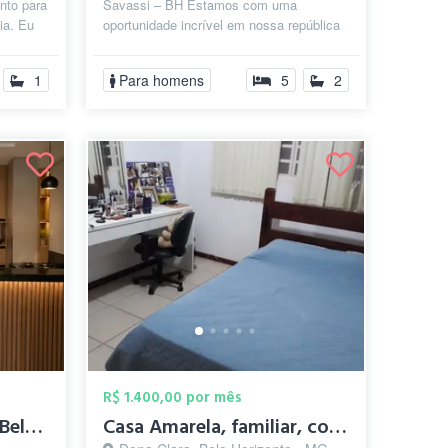
nto para
Savassi – BH Estamos com uma
ia. Eu
oportunidade incrível em nossa república
.
exclusivamente masculina, no coração da
Savas...
1
Para homens
5
2
R$ 1.400,00 por mês
Aluguel de quarto em Belo Horizonte
Casa Amarela, familiar, conforto no Dona...