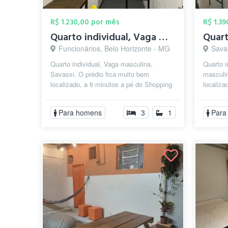
R$ 1.230,00 por mês
R$ 1.3
Quarto individual, Vaga masculina, Savas...
Funcionários, Belo Horizonte - MG
Sava
Quarto individual, Vaga masculina,
Quarto 
Savassi. O prédio fica muito bem
masculi
localizado, a 6 minutos a pé do Shopping
localiza
Pátio Savassi, 14 da Praça da
Liberdad
Liberdade,...
Para homens
3
1
Para