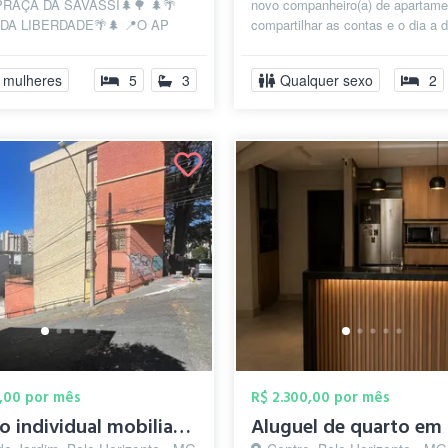
PRAÇA DA SAVASSI🌲🌳 🌲🌴
novo companheiro(a) de apartame
DA LIBERDADE🌴🌲 📍O AP
compartilhar as contas e o dia a d
m no 💖da Praça da Savassi e
não moro sozinho: o José, um g..
ado da Praça...
 mulheres
5
3
Qualquer sexo
2
,00 por mês
R$ 2.300,00 por mês
quarto individual mobiliado só para home...