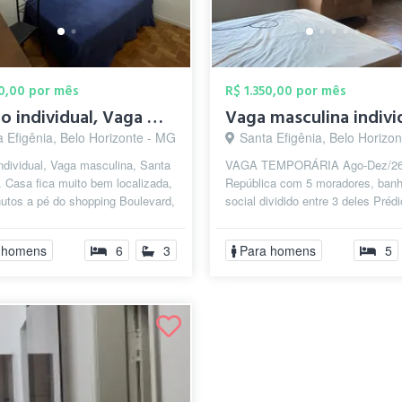
90,00 por mês
R$ 1.350,00 por mês
Quarto individual, Vaga masculina, Santa...
 Efigênia, Belo Horizonte - MG
Santa Efigênia, Belo Horizo
ndividual, Vaga masculina, Santa
VAGA TEMPORÁRIA Ago-Dez/2
. Casa fica muito bem localizada,
República com 5 moradores, banh
utos a pé do shopping Boulevard,
social dividido entre 3 deles Prédi
os da Praça Flo...
localizado a 200m (3 min a pé) da
faculdade de ...
 homens
6
3
Para homens
5