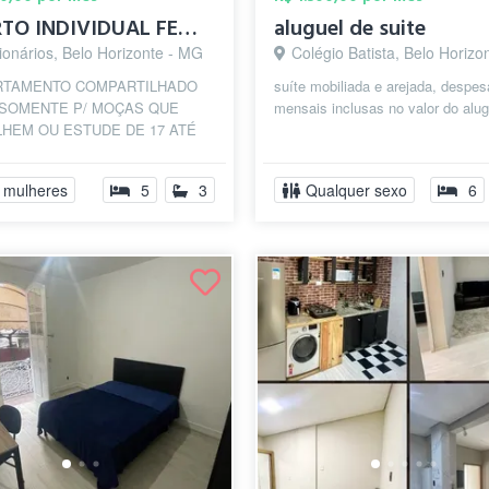
QUARTO INDIVIDUAL FEMININO 🌸 - PRAÇA DA...
aluguel de suite
ionários, Belo Horizonte - MG
Colégio Batista, Belo Horizonte
ARTAMENTO COMPARTILHADO
suíte mobiliada e arejada, despe
 SOMENTE P/ MOÇAS QUE
mensais inclusas no valor do alug
HEM OU ESTUDE DE 17 ATÉ
S🌷🎀 🌳🌲PRAÇA DA
LEIA🌲🌳 🌲🌴PRAÇA DA
 mulheres
5
3
Qualquer sexo
6
..