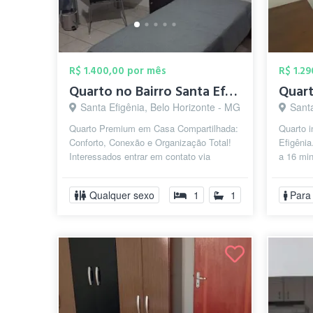
R$ 1.400,00 por mês
R$ 1.2
Quarto no Bairro Santa Efigenia Mobiliad...
Santa Efigênia, Belo Horizonte - MG
Santa
Quarto Premium em Casa Compartilhada:
Quarto i
Conforto, Conexão e Organização Total!
Efigênia
Interessados entrar em contato via
a 16 min
WhatsApp pelo número: 31-99455-9616.
10 minut
...
Qualquer sexo
1
1
Para