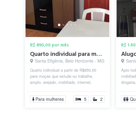
R$ 890,00 por mês
R$ 1.4
Quarto individual para moças
Santa Efigênia, Belo Horizonte - MG
Santa
Quarto individual a partir de R$850,00
Apto tod
para moças que estude ou trabalhe,
mobiliad
amplo, arejado, mobiliado, internet,
drogari
cozinha e área de serviço. Local tranq...
pratique
Para mulheres
5
2
Qu