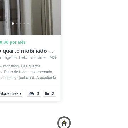
00,00 por mês
Alugo quarto mobiliado R$ 1.400,00
 Efigênia, Belo Horizonte - MG
o mobiliado, três quartos,
o. Perto de tudo, supermercado,
a, shopping Boulevard..A academia
 é colada no prédio, todo...
alquer sexo
3
2