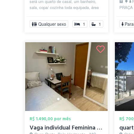
será um quarto de casal, um banheiro,
🏩 🌳
sala, copa/ cozinha toda equipada, área
PRAÇA 
de serviço equipada
está be
bem ao l
Qualquer sexo
1
1
Para
R$ 1.490,00 por mês
R$ 700
Vaga individual Feminina - HyHaus Coliv...