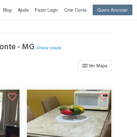
Blog
Ajuda
Fazer Login
Criar Conta
Quero Anunciar
izonte - MG
Alterar cidade
Ver Mapa