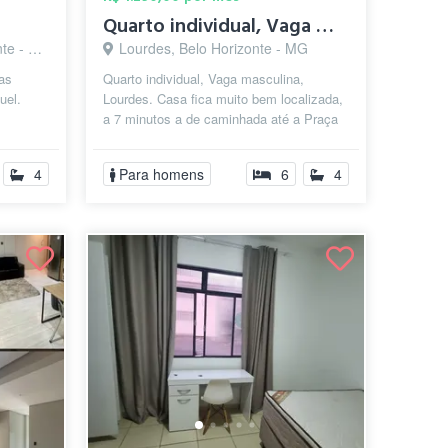
Quarto individual, Vaga masculina, Lourd...
 - MG
Lourdes, Belo Horizonte - MG
sas
Quarto individual, Vaga masculina,
uel.
Lourdes. Casa fica muito bem localizada,
a 7 minutos a de caminhada até a Praça
Raul Soares, e a 17 minutos até da...
4
Para homens
6
4