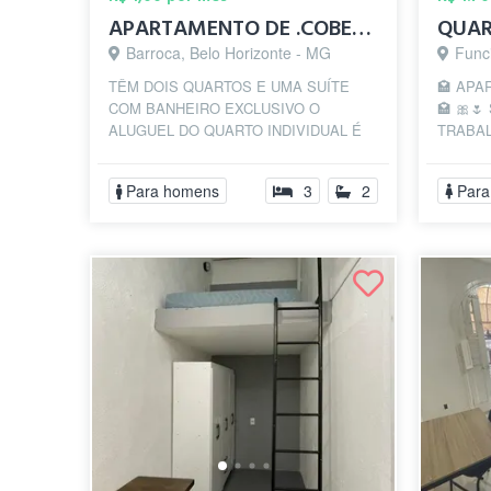
APARTAMENTO DE .COBERTURA NO GUTIERREZ ...
Barroca, Belo Horizonte - MG
Func
TÊM DOIS QUARTOS E UMA SUÍTE
🏩 AP
COM BANHEIRO EXCLUSIVO O
🏩 🎀
ALUGUEL DO QUARTO INDIVIDUAL É
TRABAL
R$900,00/MÊS O ALUGUEL DA SUÍTE É
30 ANO
R$ 1200,00/MÊS
ASSEMB
Para homens
3
2
Para
LIBERD.