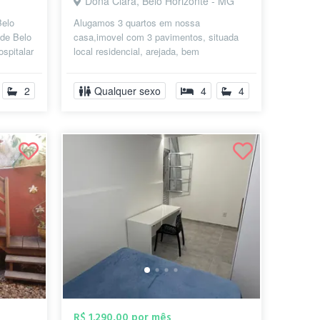
Dona Clara, Belo Horizonte - MG
Belo
Alugamos 3 quartos em nossa
 de Belo
casa,imovel com 3 pavimentos, situada
ospitalar
local residencial, arejada, bem
iluminada,confortavel. Casal de
proprietarios reside...
2
Qualquer sexo
4
4
R$ 1.290,00 por mês