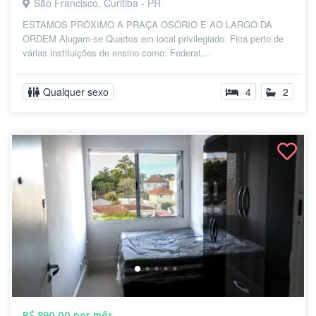
São Francisco, Curitiba - PR
ESTAMOS PRÓXIMO A PRAÇA OSÓRIO E AO LARGO DA
ORDEM Alugam-se Quartos em local privilegiado. Fica perto de
várias instituições de ensino como: Federal,...
Qualquer sexo
4
2
R$ 890,00 por mês