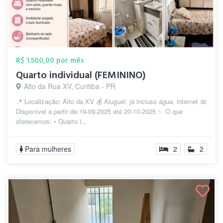
R$ 1.500,00 por mês
Quarto individual (FEMININO)
Alto da Rua XV, Curitiba - PR
📍 Localização: Alto da XV 💰 Aluguel: já incluso água, internet 📅
Disponível a partir de:19-09-2025 até 20-10-2025 ✨ O que
oferecemos: • Quarto i...
Para mulheres
2
2