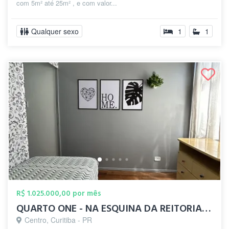
com 5m² até 25m² , e com valor...
Qualquer sexo
1
1
R$ 1.025.000,00 por mês
QUARTO ONE - NA ESQUINA DA REITORIA UFPR
Centro, Curitiba - PR