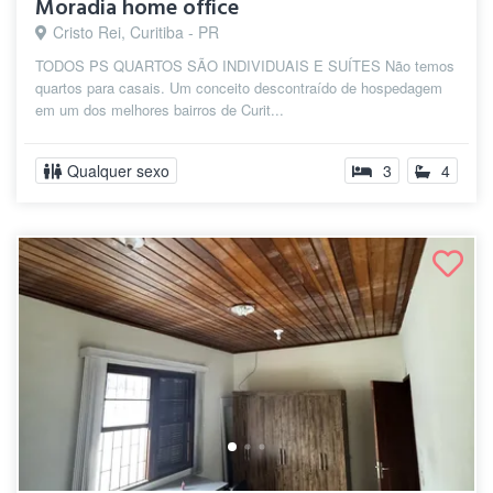
Moradia home office
Cristo Rei, Curitiba - PR
TODOS PS QUARTOS SÃO INDIVIDUAIS E SUÍTES Não temos
quartos para casais. Um conceito descontraído de hospedagem
em um dos melhores bairros de Curit...
Qualquer sexo
3
4