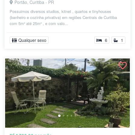
Portão, Curitiba - PR
Possuimos diversos studios, kitnet , quartos e tinyhouses
(banheiro e cozinha privativa) em regiões Centrais de Curitiba
com 5m² até 25m² , e com valo...
Qualquer sexo
6
1