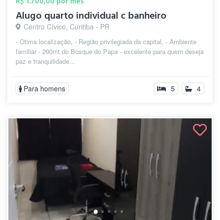
R$ 1.700,00 por mês
Alugo quarto individual c banheiro
Centro Cívico, Curitiba - PR
- Otima localização, - Região privilegiada da capital, - Ambiente
familiar - 200mt do Bosque do Papa - excelente para quem deseja
paz e tranquilidade...
Para homens
5
4