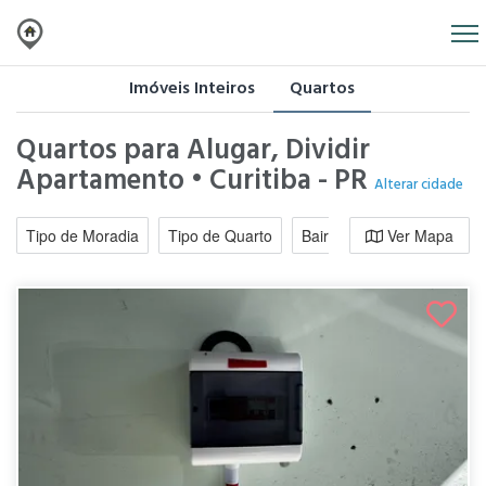
Imóveis Inteiros
Quartos
Quartos para Alugar, Dividir
Apartamento • Curitiba - PR
Alterar cidade
Tipo de Moradia
Tipo de Quarto
Bairro / Região
Ver Mapa
Moradi