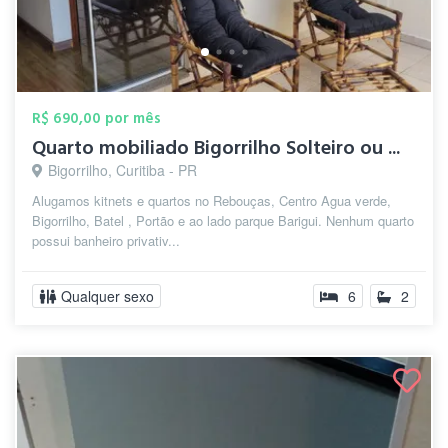
R$ 690,00 por mês
Quarto mobiliado Bigorrilho Solteiro ou ...
Bigorrilho, Curitiba - PR
Alugamos kitnets e quartos no Rebouças, Centro Agua verde,
Bigorrilho, Batel , Portão e ao lado parque Barigui. Nenhum quarto
possui banheiro privativ...
Qualquer sexo
6
2