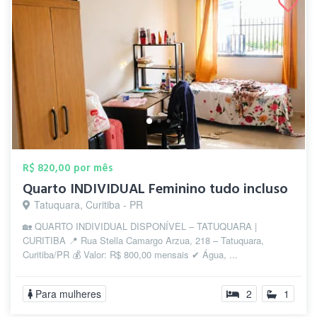
R$ 820,00 por mês
Quarto INDIVIDUAL Feminino tudo incluso
Tatuquara, Curitiba - PR
🏡 QUARTO INDIVIDUAL DISPONÍVEL – TATUQUARA |
CURITIBA 📍 Rua Stella Camargo Arzua, 218 – Tatuquara,
Curitiba/PR 💰 Valor: R$ 800,00 mensais ✔ Água, ...
Para mulheres
2
1