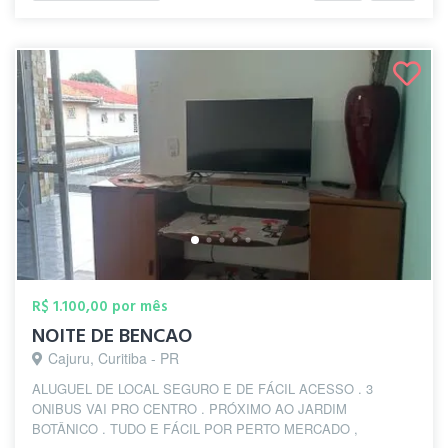
R$ 1.100,00 por mês
NOITE DE BENCAO
Cajuru, Curitiba - PR
ALUGUEL DE LOCAL SEGURO E DE FÁCIL ACESSO . 3
ONIBUS VAI PRO CENTRO . PRÓXIMO AO JARDIM
BOTÂNICO . TUDO E FÁCIL POR PERTO MERCADO ,