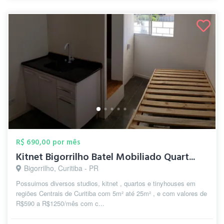
R$ 690,00 por mês
Kitnet Bigorrilho Batel Mobiliado Quart...
Bigorrilho, Curitiba - PR
Possuimos diversos studios, kitnet , quartos e tinyhouses em
regiões Centrais de Curitiba com 5m² até 25m² , e com valores de
R$590 a R$1250/mês com c...