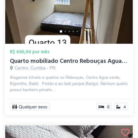
R$ 690,00 por mês
Quarto mobiliado Centro Rebouças Agua ve...
Centro, Curitiba - PR
Alugamos kitnets e quartos no Rebouças, Centro Agua verde,
Bigorrilho, Batel , Portão e ao lado parque Barigui. Nenhum quarto
possui banheiro privativ...
Qualquer sexo
6
4