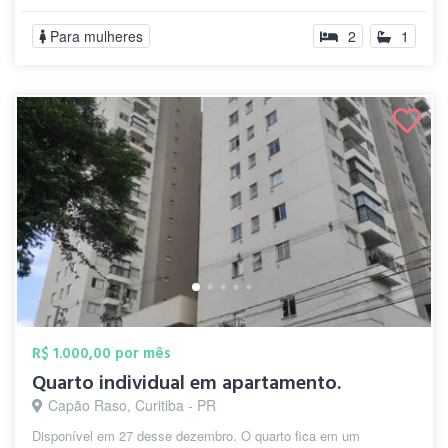
FARMÁCIA, ETC.......
Para mulheres
2
1
R$ 1.000,00 por mês
Quarto individual em apartamento.
Capão Raso, Curitiba - PR
Disponível em 27 desse dezembro. O quarto fica em um