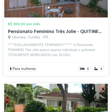
R$ 900,00 por mês
Pensionato Feminino Très Jolie - QUITINE...
Uberaba, Curitiba - PR
*****EXCLUSIVAMENTE FEMININO!!!!****** O Pensionato
FEMININO Très Jolie possui quartos individuais e quitinetes
TOTALMENTE MOBILIADOS com ALUGU...
Para mulheres
6
4