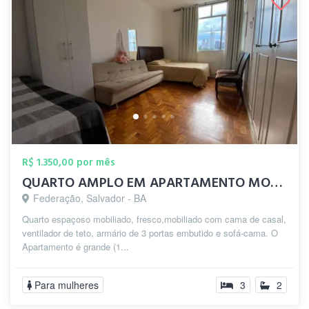
R$ 1.350,00 por mês
QUARTO AMPLO EM APARTAMENTO MOBILIADO
Federação, Salvador - BA
Quarto espaçoso mobiliado, fresco,mobiliado com cama de casal,
ventilador de teto, armário de 3 portas embutido e sofá-cama. O
Apartamento é grande (1...
Para mulheres
3
2