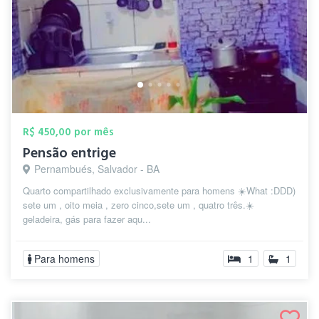
R$ 450,00 por mês
Pensão entrige
Pernambués, Salvador - BA
Quarto compartilhado exclusivamente para homens ☀️What :DDD)
sete um , oito meia , zero cinco,sete um , quatro três.☀️
geladeira, gás para fazer aqu...
Para homens
1
1