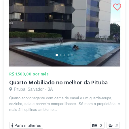
R$ 1.500,00 por mês
Quarto Mobiliado no melhor da Pituba
Pituba, Salvador - BA
Quarto aconchegante com cama de casal e um guarda-roupa,
cozinha, sala e banheiro compartilhados. Só mora a proprietária, e
mais 2 inquilinas ambiente...
Para mulheres
3
2