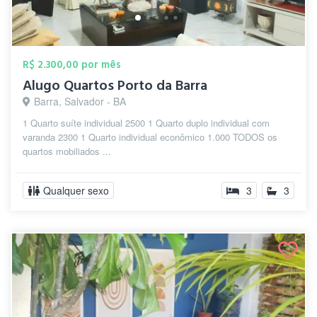
R$ 2.300,00 por mês
Alugo Quartos Porto da Barra
Barra, Salvador - BA
1 Quarto suíte individual 2500 1 Quarto duplo individual com
varanda 2300 1 Quarto individual econômico 1.000 TODOS os
quartos mobiliados ...
Qualquer sexo
3
3