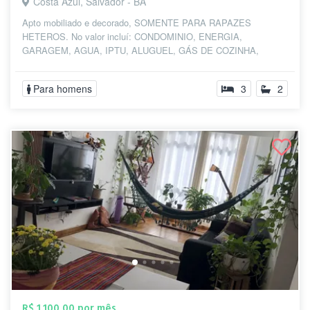
Costa Azul, Salvador - BA
Apto mobiliado e decorado, SOMENTE PARA RAPAZES
HETEROS. No valor incluí: CONDOMINIO, ENERGIA,
GARAGEM, AGUA, IPTU, ALUGUEL, GÁS DE COZINHA,
ROUPAS DE...
Para homens
3
2
R$ 1.100,00 por mês