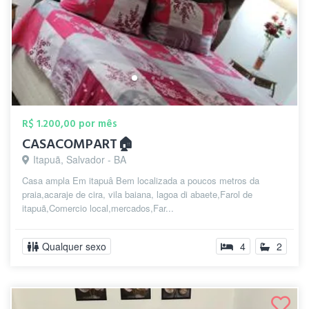
R$ 1.200,00 por mês
CASACOMPART🏠
Itapuã, Salvador - BA
Casa ampla Em itapuâ Bem localizada a poucos metros da
praia,acaraje de cira, vila baiana, lagoa di abaete,Farol de
itapuã,Comercio local,mercados,Far...
Qualquer sexo
4
2