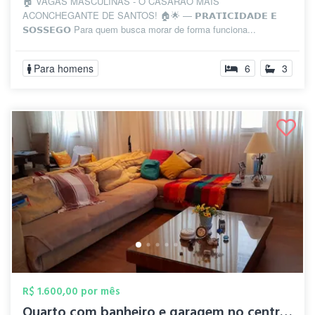
🏠 VAGAS MASCULINAS - O CASARÃO MAIS
ACONCHEGANTE DE SANTOS! 🏠🌟 — 𝗣𝗥𝗔𝗧𝗜𝗖𝗜𝗗𝗔𝗗𝗘 𝗘
𝗦𝗢𝗦𝗦𝗘𝗚𝗢 Para quem busca morar de forma funciona...
Para homens
6
3
R$ 1.600,00 por mês
Quarto com banheiro e garagem no centro ...