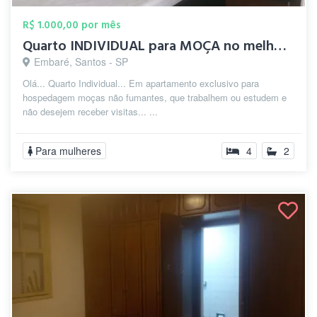
R$ 1.000,00 por mês
Quarto INDIVIDUAL para MOÇA no melhor do...
Embaré, Santos - SP
Olá... Quarto Individual... Em apartamento exclusivo para
hospedagem moças não fumantes, que trabalhem ou estudem e
não desejem receber visitas... ...
Para mulheres
4
2