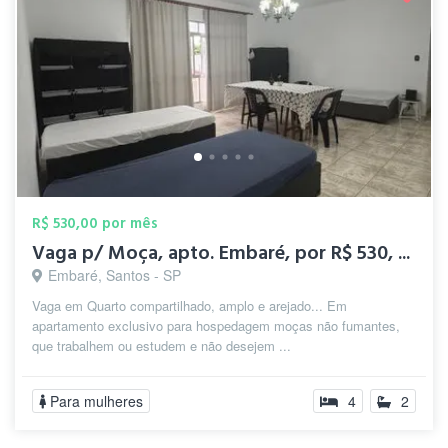
R$ 530,00 por mês
Vaga p/ Moça, apto. Embaré, por R$ 530, ...
Embaré, Santos - SP
Vaga em Quarto compartilhado, amplo e arejado... Em
apartamento exclusivo para hospedagem moças não fumantes,
que trabalhem ou estudem e não desejem ...
Para mulheres
4
2