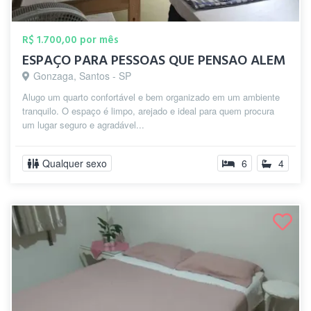
R$ 1.700,00 por mês
ESPAÇO PARA PESSOAS QUE PENSAO ALEM
Gonzaga, Santos - SP
Alugo um quarto confortável e bem organizado em um ambiente
tranquilo. O espaço é limpo, arejado e ideal para quem procura
um lugar seguro e agradável...
Qualquer sexo
6
4