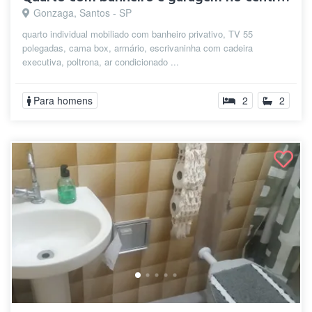
Gonzaga, Santos - SP
quarto individual mobiliado com banheiro privativo, TV 55
polegadas, cama box, armário, escrivaninha com cadeira
executiva, poltrona, ar condicionado ...
Para homens
2
2