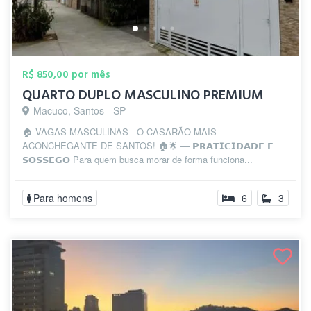
R$ 850,00 por mês
QUARTO DUPLO MASCULINO PREMIUM
Macuco, Santos - SP
🏠 VAGAS MASCULINAS - O CASARÃO MAIS
ACONCHEGANTE DE SANTOS! 🏠🌟 — 𝗣𝗥𝗔𝗧𝗜𝗖𝗜𝗗𝗔𝗗𝗘 𝗘
𝗦𝗢𝗦𝗦𝗘𝗚𝗢 Para quem busca morar de forma funciona...
Para homens
6
3