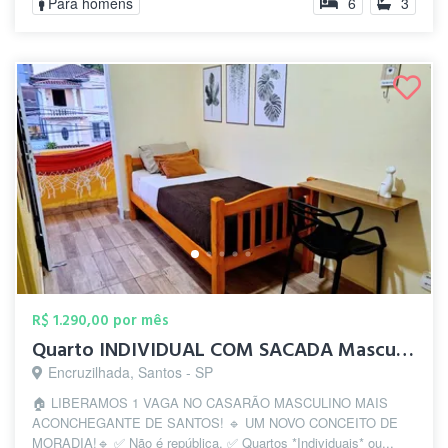
Para homens
6
3
R$ 1.290,00 por mês
Quarto INDIVIDUAL COM SACADA Masculino e...
Encruzilhada, Santos - SP
🏠 LIBERAMOS 1 VAGA NO CASARÃO MASCULINO MAIS
ACONCHEGANTE DE SANTOS! 🔹 UM NOVO CONCEITO DE
MORADIA!🔹 ✅ Não é república. ✅ Quartos *Individuais* ou...