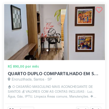
R$ 890,00 por mês
QUARTO DUPLO COMPARTILHADO EM SANTOS
Encruzilhada, Santos - SP
🏠 O CASARÃO MASCULINO MAIS ACONCHEGANTE DE
SANTOS 💰 VALORES COM AS CONTAS INCLUSAS : Luz,
Água, Gás, IPTU, Limpeza Áreas comuns, Manutenções. 🔶️...