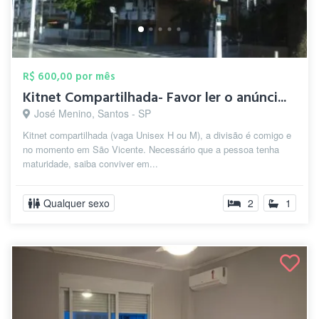
R$ 600,00 por mês
Kitnet Compartilhada- Favor ler o anúnci...
José Menino, Santos - SP
Kitnet compartilhada (vaga Unisex H ou M), a divisão é comigo e
no momento em São Vicente. Necessário que a pessoa tenha
maturidade, saiba conviver em...
Qualquer sexo
2
1