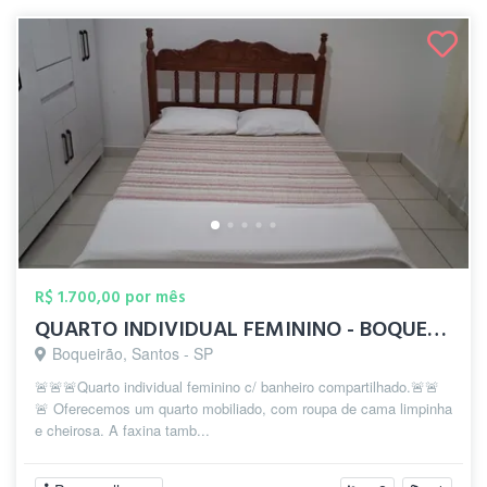
R$ 1.700,00 por mês
QUARTO INDIVIDUAL FEMININO - BOQUEIRÃO
Boqueirão, Santos - SP
🚨🚨🚨Quarto individual feminino c/ banheiro compartilhado.🚨🚨
🚨 Oferecemos um quarto mobiliado, com roupa de cama limpinha
e cheirosa. A faxina tamb...