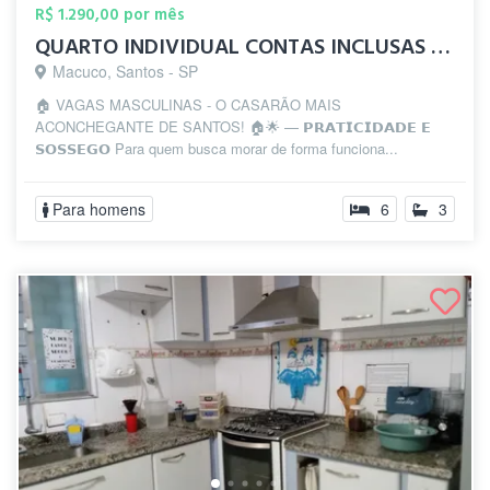
R$ 1.290,00 por mês
QUARTO INDIVIDUAL CONTAS INCLUSAS - MAS...
Macuco, Santos - SP
🏠 VAGAS MASCULINAS - O CASARÃO MAIS
ACONCHEGANTE DE SANTOS! 🏠🌟 — 𝗣𝗥𝗔𝗧𝗜𝗖𝗜𝗗𝗔𝗗𝗘 𝗘
𝗦𝗢𝗦𝗦𝗘𝗚𝗢 Para quem busca morar de forma funciona...
Para homens
6
3