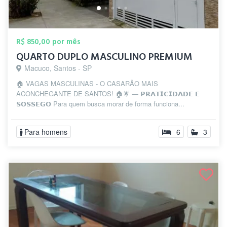
R$ 850,00 por mês
QUARTO DUPLO MASCULINO PREMIUM
Macuco, Santos - SP
🏠 VAGAS MASCULINAS - O CASARÃO MAIS
ACONCHEGANTE DE SANTOS! 🏠🌟 — 𝗣𝗥𝗔𝗧𝗜𝗖𝗜𝗗𝗔𝗗𝗘 𝗘
𝗦𝗢𝗦𝗦𝗘𝗚𝗢 Para quem busca morar de forma funciona...
Para homens
6
3