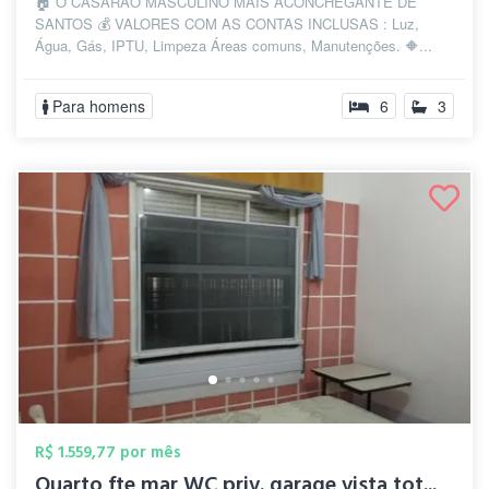
🏠 O CASARÃO MASCULINO MAIS ACONCHEGANTE DE
SANTOS 💰 VALORES COM AS CONTAS INCLUSAS : Luz,
Água, Gás, IPTU, Limpeza Áreas comuns, Manutenções. 🔶️...
Para homens
6
3
R$ 1.559,77 por mês
Quarto fte mar WC priv. garage vista tot...