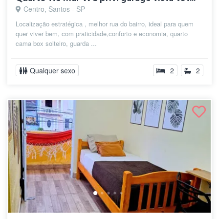
Centro, Santos - SP
Localização estratégica , melhor rua do bairro, ideal para quem
quer viver bem, com praticidade,conforto e economia, quarto
cama box solteiro, guarda ...
Qualquer sexo
2
2