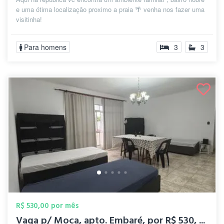
e uma ótima localização proximo a praia 🌴 venha nos fazer uma
visitinha!
Para homens
3
3
R$ 530,00 por mês
Vaga p/ Moça, apto. Embaré, por R$ 530, ...