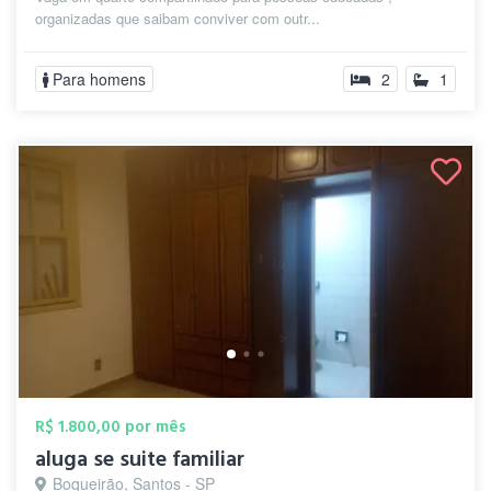
organizadas que saibam conviver com outr...
Para homens
2
1
R$ 1.800,00 por mês
aluga se suite familiar
Boqueirão, Santos - SP