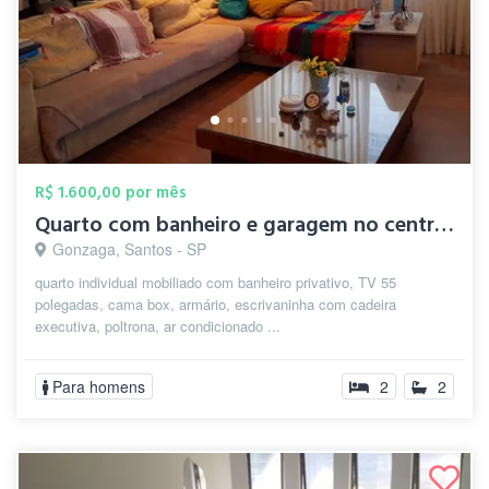
R$ 1.600,00 por mês
Quarto com banheiro e garagem no centro ...
Gonzaga, Santos - SP
quarto individual mobiliado com banheiro privativo, TV 55
polegadas, cama box, armário, escrivaninha com cadeira
executiva, poltrona, ar condicionado ...
Para homens
2
2