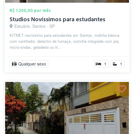
R$ 1.200,00 por mês
Studios Novíssimos para estudantes
Estuário, Santos - SP
KITNET novíssimo para estudantes em Santos, mobília básica
com ventilador, detector de fumaça, cozinha integrada com pia,
micro-ondas, geladeira ou fr...
Qualquer sexo
1
1