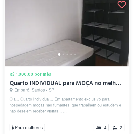
R$ 1.000,00 por mês
Quarto INDIVIDUAL para MOÇA no melhor do...
Embaré, Santos - SP
Olá... Quarto Individual... Em apartamento exclusivo para
hospedagem moças não fumantes, que trabalhem ou estudem e
não desejem receber visitas... ...
Para mulheres
4
2