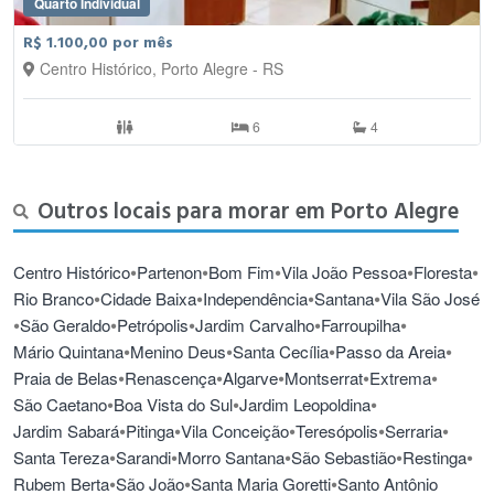
Quarto Individual
R$ 1.100,00 por mês
Centro Histórico, Porto Alegre - RS
6
4
Outros locais para morar em Porto Alegre
•
•
•
•
•
Centro Histórico
Partenon
Bom Fim
Vila João Pessoa
Floresta
•
•
•
•
Rio Branco
Cidade Baixa
Independência
Santana
Vila São José
•
•
•
•
•
São Geraldo
Petrópolis
Jardim Carvalho
Farroupilha
•
•
•
•
Mário Quintana
Menino Deus
Santa Cecília
Passo da Areia
•
•
•
•
•
Praia de Belas
Renascença
Algarve
Montserrat
Extrema
•
•
•
São Caetano
Boa Vista do Sul
Jardim Leopoldina
•
•
•
•
•
Jardim Sabará
Pitinga
Vila Conceição
Teresópolis
Serraria
•
•
•
•
•
Santa Tereza
Sarandi
Morro Santana
São Sebastião
Restinga
•
•
•
Rubem Berta
São João
Santa Maria Goretti
Santo Antônio