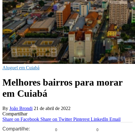
Aluguel em Cuiabá
Melhores bairros para morar
em Cuiabá
By
João Brondi
21 de abril de 2022
Compartilhar
Share on Facebook
Share on Twitter
Pinterest
LinkedIn
Email
Compartilhe:
0
0