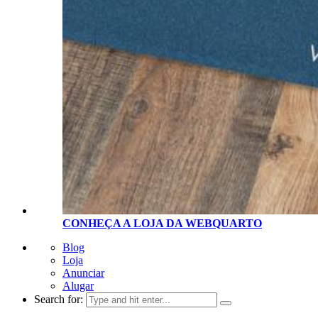
CONHEÇA A LOJA D
A
WEBQUARTO
Blog
Loja
Anunciar
Alugar
Search for: