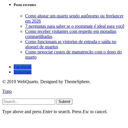
Posts recentes
Como alugar um quarto sendo autônomo ou freelancer
em 2026
7 perguntas para saber se o roommate é ideal para você
Como receber visitantes com respeito em moradias
compartilhadas
Como funcionam as vistorias de entrada e saída no
aluguel de quartos
Como negociar custos de manutenção com o dono do
quarto
Facebook
Instagram
© 2019 WebQuarto. Designed by ThemeSphere.
Topo
Submit
Type above and press
Enter
to search. Press
Esc
to cancel.