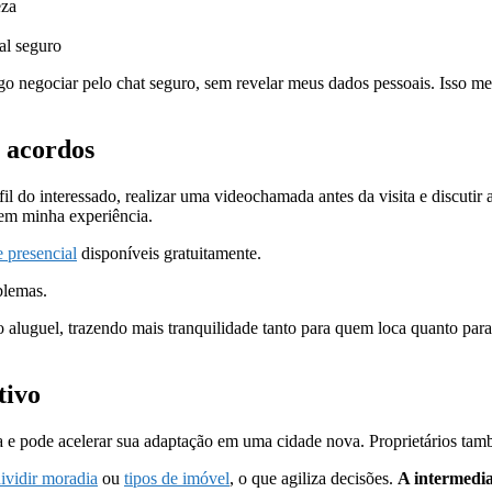
eza
cal seguro
 negociar pelo chat seguro, sem revelar meus dados pessoais. Isso me 
s acordos
 do interessado, realizar uma videochamada antes da visita e discutir a
s em minha experiência.
e presencial
disponíveis gratuitamente.
blemas.
luguel, trazendo mais tranquilidade tanto para quem loca quanto para o
tivo
a e pode acelerar sua adaptação em uma cidade nova. Proprietários tam
dividir moradia
ou
tipos de imóvel
, o que agiliza decisões.
A intermedia