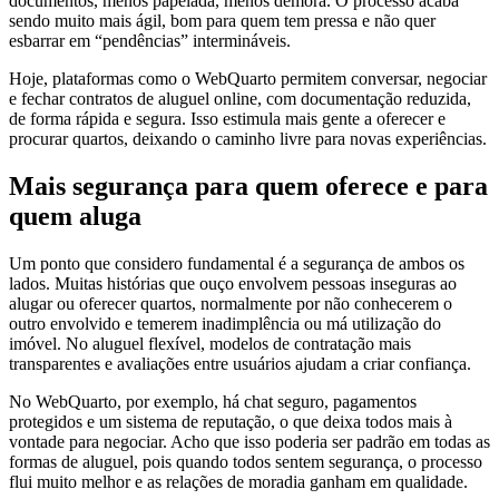
documentos, menos papelada, menos demora. O processo acaba
sendo muito mais ágil, bom para quem tem pressa e não quer
esbarrar em “pendências” intermináveis.
Hoje, plataformas como o WebQuarto permitem conversar, negociar
e fechar contratos de aluguel online, com documentação reduzida,
de forma rápida e segura. Isso estimula mais gente a oferecer e
procurar quartos, deixando o caminho livre para novas experiências.
Mais segurança para quem oferece e para
quem aluga
Um ponto que considero fundamental é a segurança de ambos os
lados. Muitas histórias que ouço envolvem pessoas inseguras ao
alugar ou oferecer quartos, normalmente por não conhecerem o
outro envolvido e temerem inadimplência ou má utilização do
imóvel. No aluguel flexível, modelos de contratação mais
transparentes e avaliações entre usuários ajudam a criar confiança.
No WebQuarto, por exemplo, há chat seguro, pagamentos
protegidos e um sistema de reputação, o que deixa todos mais à
vontade para negociar. Acho que isso poderia ser padrão em todas as
formas de aluguel, pois quando todos sentem segurança, o processo
flui muito melhor e as relações de moradia ganham em qualidade.