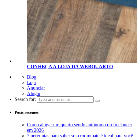
CONHEÇA A LOJA D
A
WEBQUARTO
Blog
Loja
Anunciar
Alugar
Search for:
Posts recentes
Como alugar um quarto sendo autônomo ou freelancer
em 2026
7 perguntas para saber se o roommate é ideal para você