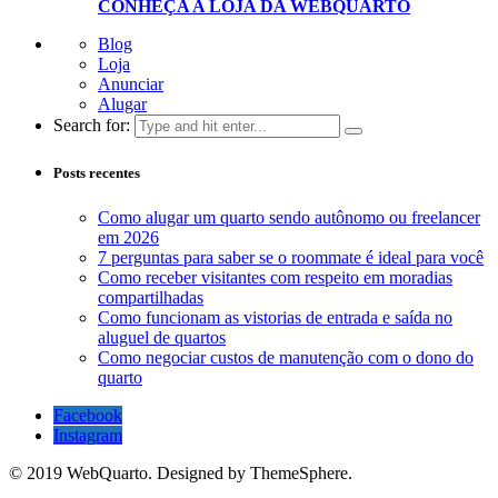
CONHEÇA A LOJA D
A
WEBQUARTO
Blog
Loja
Anunciar
Alugar
Search for:
Posts recentes
Como alugar um quarto sendo autônomo ou freelancer
em 2026
7 perguntas para saber se o roommate é ideal para você
Como receber visitantes com respeito em moradias
compartilhadas
Como funcionam as vistorias de entrada e saída no
aluguel de quartos
Como negociar custos de manutenção com o dono do
quarto
Facebook
Instagram
© 2019 WebQuarto. Designed by ThemeSphere.