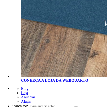
CONHEÇA A LOJA D
A
WEBQUARTO
Blog
Loja
Anunciar
Alugar
Search for: