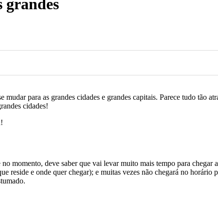
s grandes
udar para as grandes cidades e grandes capitais. Parece tudo tão atrat
grandes cidades!
!
no momento, deve saber que vai levar muito mais tempo para chegar ao t
 reside e onde quer chegar); e muitas vezes não chegará no horário pre
stumado.