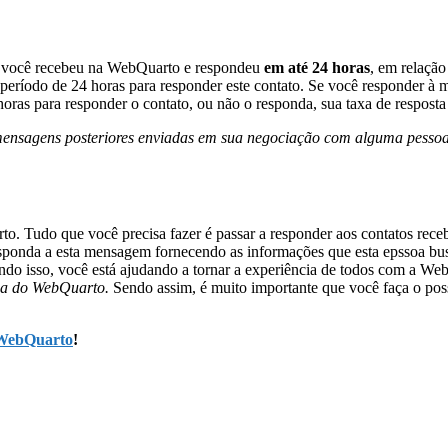
ue você recebeu na WebQuarto e respondeu
em até 24 horas
, em relação
eríodo de 24 horas para responder este contato. Se você responder à me
ras para responder o contato, ou não o responda, sua taxa de resposta i
las mensagens posteriores enviadas em sua negociação com alguma pe
rto. Tudo que você precisa fazer é passar a responder aos contatos rec
esponda a esta mensagem fornecendo as informações que esta epssoa bus
endo isso, você está ajudando a tornar a experiência de todos com a W
sca do WebQuarto.
Sendo assim, é muito importante que você faça o poss
WebQuarto
!