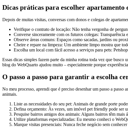
Dicas práticas para escolher apartamento
Depois de muitas visitas, conversas com donos e colegas de apartament
Verifique o contrato de locação: Não tenha vergonha de pergunt
Converse sinceramente com os futuros colegas: Transparência evi
Observe áreas comuns: Espaços como sacadas, jardins ou proxim
Cheire e repare na limpeza: Um ambiente limpo mostra que todos
Escolha um local com fácil acesso a serviços para pets: Petshops, 
Essas dicas simples fazem parte da minha rotina toda vez que busco u
blog do WebQuarto ajudou muito – especialmente porque experiências 
O passo a passo para garantir a escolha ce
No meu processo, aprendi que é preciso desenhar um passo a passo ant
animais.
Liste as necessidades do seu pet: Animais de grande porte pode
Defina orçamento: Às vezes, um imóvel pet friendly pode ser um
Pesquise bairros amigos dos animais: Alguns bairros têm mais á
Utilize plataformas especializadas: Eu mesmo conheci o WebQu
Marque visitas presenciais: Nunca feche negócio sem conhecer 