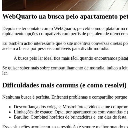
WebQuarto na busca pelo apartamento pet
Depois de ter contato com o WebQuarto, percebi como a plataforma con
rapidamente opções compatíveis com perfis de pet, além de oferecer s
Eu também acho interessante que o site incentiva conversas diretas por
acelera a busca por pessoas confiáveis para dividir moradia.
A busca pelo lar ideal fica mais fácil quando encontramos plata
Se quiser saber mais sobre compartilhamento de moradia, indico a le
lar.
Dificuldades mais comuns (e como resolvi)
Nenhuma busca é perfeita. Enfrentei problemas e compartilho porque
Desconfiança dos colegas: Mostrei fotos, vídeos e me comprome
Limitações de espaço: Optei por apartamentos com varandas e p
Barulho: Combinei horários de brincadeiras e, em dias de festa, a
Essas situações acontecem, mas resolução é sempre melhor quando exis