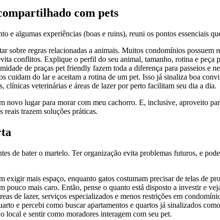
 compartilhado com pets
o e algumas experiências (boas e ruins), reuni os pontos essenciais qu
ar sobre regras relacionadas a animais. Muitos condomínios possuem res
ta conflitos. Explique o perfil do seu animal, tamanho, rotina e peça 
idade de praças pet friendly fazem toda a diferença para passeios e ne
 cuidam do lar e aceitam a rotina de um pet. Isso já sinaliza boa convi
clínicas veterinárias e áreas de lazer por perto facilitam seu dia a dia.
m novo lugar para morar com meu cachorro. E, inclusive, aproveito para
reais trazem soluções práticas.
rta
es de bater o martelo. Ter organização evita problemas futuros, e pode
m exigir mais espaço, enquanto gatos costumam precisar de telas de pro
 pouco mais caro. Então, pense o quanto está disposto a investir e veja
reas de lazer, serviços especializados e menos restrições em condomíni
arto e percebi como buscar apartamentos e quartos já sinalizados com
o local e sentir como moradores interagem com seu pet.