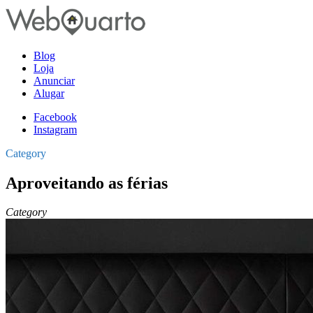
Blog
Loja
Anunciar
Alugar
Facebook
Instagram
Category
Aproveitando as férias
Category