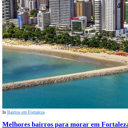
In
Bairros em Fortaleza
Melhores bairros para morar em Fortalez