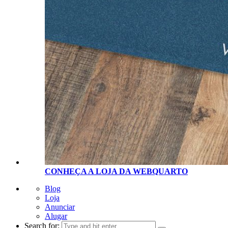
CONHEÇA A LOJA D
A
WEBQUARTO
Blog
Loja
Anunciar
Alugar
Search for: