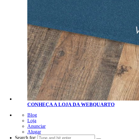
CONHEÇA A LOJA D
A
WEBQUARTO
Blog
Loja
Anunciar
Alugar
Search for: