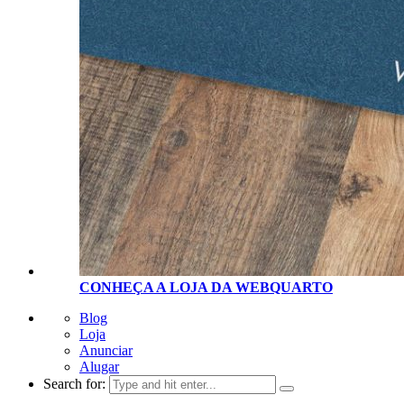
CONHEÇA A LOJA D
A
WEBQUARTO
Blog
Loja
Anunciar
Alugar
Search for: