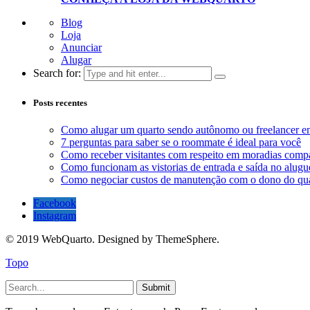
Blog
Loja
Anunciar
Alugar
Search for:
Posts recentes
Como alugar um quarto sendo autônomo ou freelancer 
7 perguntas para saber se o roommate é ideal para você
Como receber visitantes com respeito em moradias compa
Como funcionam as vistorias de entrada e saída no alugu
Como negociar custos de manutenção com o dono do qu
Facebook
Instagram
© 2019 WebQuarto. Designed by ThemeSphere.
Topo
Submit