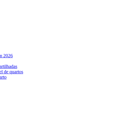
em 2026
rtilhadas
el de quartos
arto