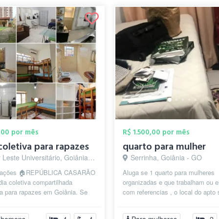
,00 por mês
R$ 1.500,00 por mês
coletiva para rapazes
quarto para mulher
Leste Universitário, Goiânia - GO
Serrinha, Goiânia - GO
rmações 🏠REPÚBLICA CASARÃO
Aluga se 1 quarto para mulheres
ia coletiva compartilhada
organizadas e que trabalham ou e
da para rapazes em Goiânia. Se
com referencias , o local do apto 
ca um espaço confortável, prát...
facil acesso tanto bancos,academ