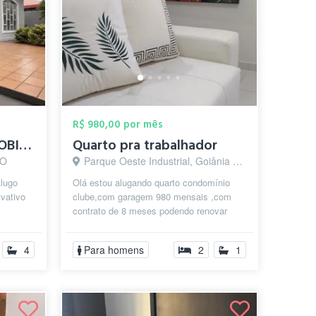
R$ 980,00 por mês
🏡 ALUGO QUARTO MOBILIADO – LOCAÇÃO MEN...
Quarto pra trabalhador
GO
Parque Oeste Industrial, Goiânia - GO
Alugo
Olá estou alugando quarto condomínio
ivativo
clube,com garagem 980 mensais ,com
contrato de 8 meses podendo renovar
,para trabalhador e estudante ,tem no
apa...
4
Para homens
2
1