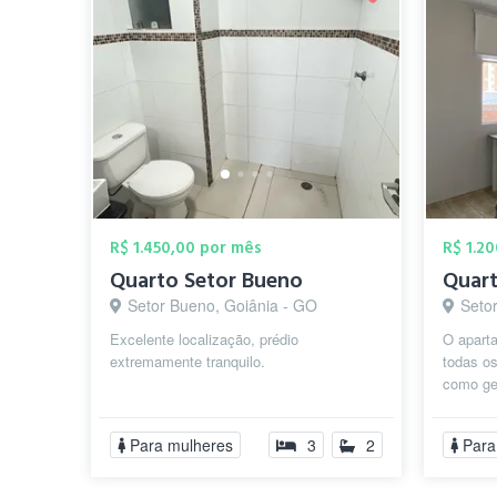
R$ 1.450,00 por mês
R$ 1.2
Quarto Setor Bueno
Setor Bueno, Goiânia - GO
Setor
Excelente localização, prédio
O apart
extremamente tranquilo.
todas o
como gel
roupas, 
Para mulheres
3
2
Para