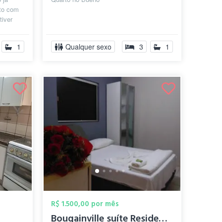
rto com
tiver
enc...
1
Qualquer sexo
3
1
R$ 1.500,00 por mês
Bougainville suíte Residence