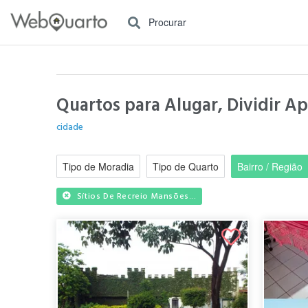
Procurar
Quartos para Alugar, Dividir A
cidade
Tipo de Moradia
Tipo de Quarto
Bairro / Região
Sítios De Recreio Mansões...