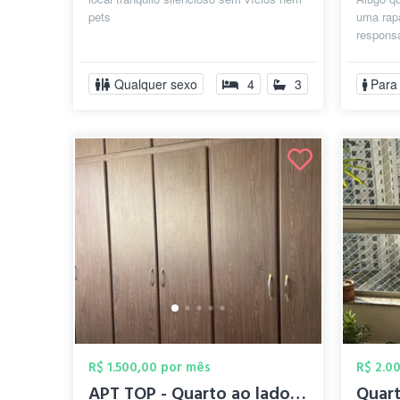
pets
uma rapa
responsá
essenci
— não..
Qualquer sexo
4
3
Para
R$ 1.500,00 por mês
R$ 2.0
APT TOP - Quarto ao lado do Hospital HU...