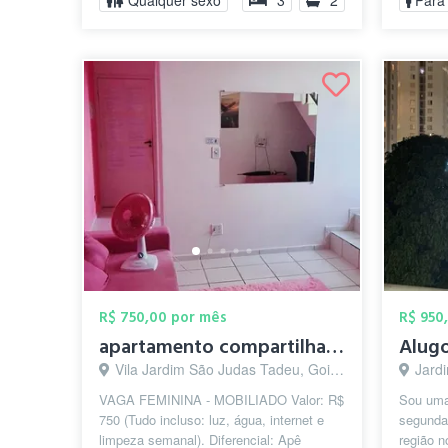
Qualquer sexo
3
2
Para
R$ 750,00 por mês
R$ 950
apartamento compartilhado
Alug
Vila Jardim São Judas Tadeu, Goiânia - GO
Jard
VAGA FEMININA - MOBILIADO Valor: R$
Sou uma
750 (Tudo incluso: luz, água, internet e
segunda
limpeza semanal). Diferencial: Apê
região n