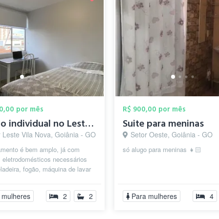
00,00 por mês
R$ 900,00 por mês
Quarto individual no Leste Vila Nova
Suite para meninas
 Leste Vila Nova, Goiânia - GO
Setor Oeste, Goiânia - GO
amento é bem amplo, já com
só alugo para meninas 👧🏻
s eletrodomésticos necessários
adeira, fogão, máquina de lavar
microondas, etc. O banheiro é ...
 mulheres
2
2
Para mulheres
4