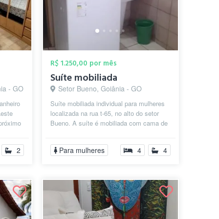
R$ 1.250,00 por mês
Suíte mobiliada
nia - GO
Setor Bueno, Goiânia - GO
anheiro
Suíte mobiliada individual para mulheres
Leste
localizada na rua t-65, no alto do setor
próximo
Bueno. A suíte é mobiliada com cama de
..
solteiro, mesa de estudos, a...
2
Para mulheres
4
4