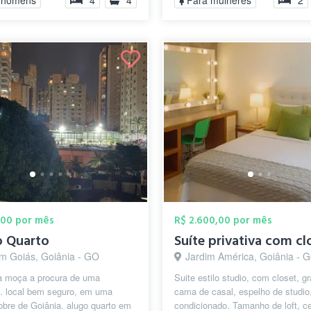
 homens
4
4
Para mulheres
2
,00 por mês
R$ 2.600,00 por mês
o Quarto
Suíte privativa com cl
im Goiás, Goiânia - GO
Jardim América, Goiânia - 
 moça a procura de uma
Suite estilo studio, com closet, g
. local bem seguro, em uma
cama de casal, espelho de studio,
obre de Goiânia. alugo quarto em
condicionado. Tamanho de loft, c