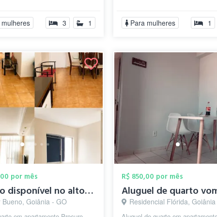
rtamento. somente para
30 metros quadrados. Limpeza um
.. ...
 mulheres
3
1
Para mulheres
1
,00 por mês
R$ 850,00 por mês
quarto disponível no alto do st Bueno
r Bueno, Goiânia - GO
Residencial Flórida, Goiânia
uarto em apartamento Procuro
Aluguel de quarto em apartamento