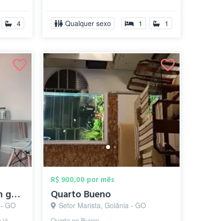
a...
4
Qualquer sexo
1
1
R$ 900,00 por mês
Aluguel de quarto vom garagem
Quarto Bueno
 - GO
Setor Marista, Goiânia - GO
 já
Quarto no Bueno