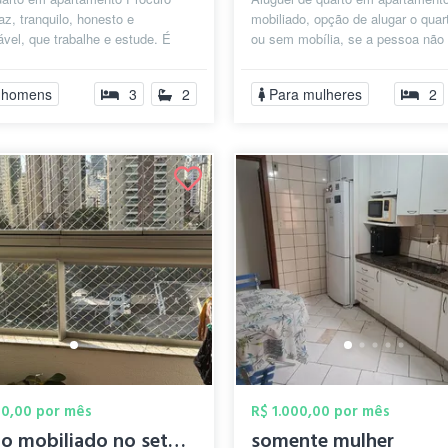
z, tranquilo, honesto e
mobiliado, opção de alugar o qua
vel, que trabalhe e estude. É
ou sem mobília, se a pessoa não 
al que não use drogas nem fume
cama e guarda roupa posso provid
.
 homens
3
2
Para mulheres
2
00,00 por mês
R$ 1.000,00 por mês
Quarto mobiliado no setor serrinha
somente mulher