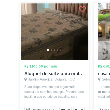
R$ 1.100,00 por mês
R$ 650
Aluguel de suíte para mulher
casa 
Jardim América, Goiânia - GO
Setor 
Suíte disponível em apê organizado,
+ info
tranquilo e com boa energia! Procuro uma
🏡 morad
inquilina que estude ou trabalhe, seja
mobilia
responsável, organizada e cuide be...
você bus