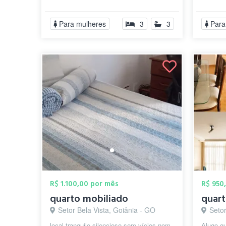
completo e mobiliado. Quartos:
meu apa
Compart...
mulheres.
Para mulheres
3
3
Para
R$ 1.100,00 por mês
R$ 950
quarto mobiliado
Setor Bela Vista, Goiânia - GO
Seto
local tranquilo silencioso sem vícios nem
Alugo q