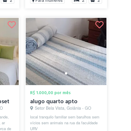
2
Para mulheres
2
2
R$ 1.000,00 por mês
oset
alugo quarto apto
GO
Setor Bela Vista, Goiânia - GO
rande,
local tranquilo familiar sem barulhos sem
 ar
vícios sem animais na rua da faculdade
erca de
URV