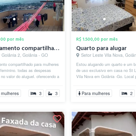
,00 por mês
R$ 1.500,00 por mês
apartamento compartilhado para mulheres
Quarto para alugar
r Goiânia 2, Goiânia - GO
Setor Leste Vila Nova, Goiâ
ento compartilhado para mulheres
Estou alugando um quarto e um b
 feminino. todas as despesas
de uso exclusivo em casa no St 
 no valor do aluguel. oferecendo a
Vila Nova em Goiânia -Go. Local 
terça e quinta. fazemos...
a Universidades UFG, Puc, Hosp.
 mulheres
3
3
Para mulheres
2