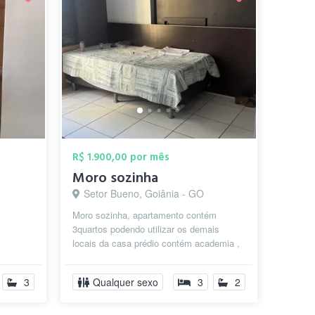
R$ 1.900,00 por mês
Moro sozinha
Setor Bueno, Goiânia - GO
Moro sozinha, apartamento contém
3quartos podendo utilizar os demais
locais da casa prédio contém academia ,
área de lazer é bem localizado.
3
Qualquer sexo
3
2