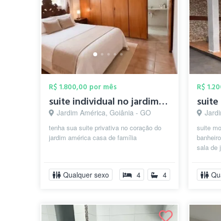
R$ 1.800,00 por mês
R$ 1.2
suite individual no jardim america
Jardim América, Goiânia - GO
Jard
tenha sua suite privativa no coração do
suite mo
jardim américa casa de família
banheiro
sala de j
cozinha 
Qualquer sexo
4
4
Qu