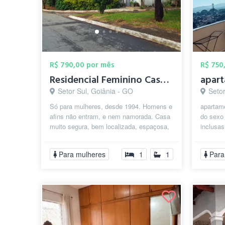
R$ 790,00 por mês
R$ 750
Residencial Feminino Castelinho
Setor Sul, Goiânia - GO
Seto
Só para mulheres, desde 1994. Homens e
apartam
afins não entram, e nem namorada. Casa
do sexo
muito segura, bem localizada, espaçosa,
inclusas
confortável, tem quase de tudo p...
limpeza 
Para mulheres
1
1
Para