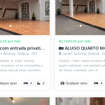
00,00 por mês
R$ 1.500,00 por mês
suite com entrada privativa em casa fami...
im América, Goiânia - GO
Jardim América, Goiânia - 
biliada, tv smart, internet,
Goiânia – Setor Jardim América 
 exclusivo, só se compartilha a
quarto individual, com banheiro pr
antar, sala de estar, escritório,
em frente, mobiliado, com ar
super montada e lav...
condicionado, tv smart no quarto,
escriva...
alquer sexo
4
4
Qualquer sexo
4