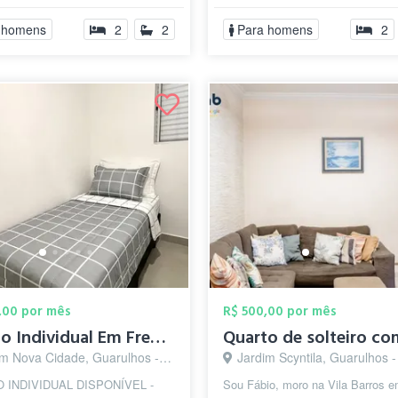
microondas,...
 homens
2
2
Para homens
2
,00 por mês
R$ 500,00 por mês
Quarto Individual Em Frente a UNIFESP - ...
m Nova Cidade, Guarulhos - SP
Jardim Scyntila, Guarulhos 
 INDIVIDUAL DISPONÍVEL -
Sou Fábio, moro na Vila Barros 