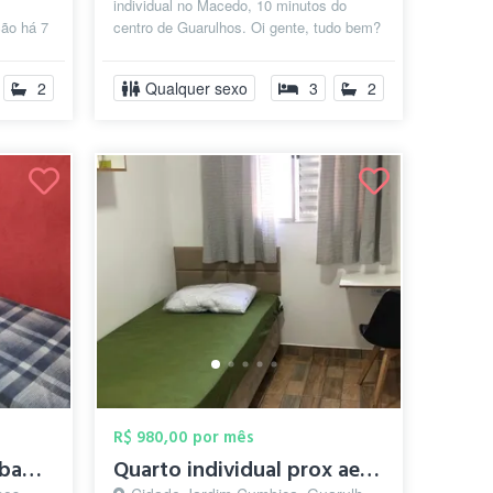
individual no Macedo, 10 minutos do
ção há 7
centro de Guarulhos. Oi gente, tudo bem?
Temos
Moro em um apto mobiliado de 3
quartos...
2
Qualquer sexo
3
2
R$ 980,00 por mês
Quarto, cozinha, sala, banheiro privativ...
Quarto individual prox aeroporto/ base ...