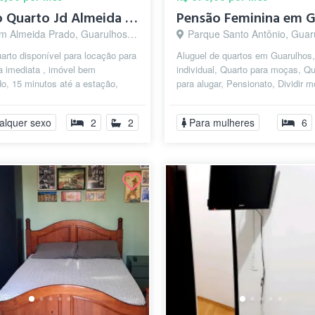
Alugo Quarto Jd Almeida Prado Proximo ao...
m Almeida Prado, Guarulhos - SP
Parque Santo Antônio, Guarulho
arto disponível para locação para
Aluguel de quartos em Guarulhos,
 imediata , imóvel bem
individual, Quarto para moças, Qu
do, 15 minutos até a estação,
para alugar, Pensionato, Dividir m
ao Otávio Braga de Mesquita, ...
Republica Estudantil, Pensão F...
alquer sexo
2
2
Para mulheres
6