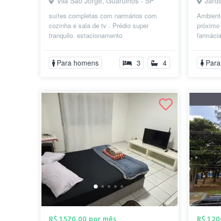
Vila São Jorge, Guarulhos - SP
Jard
suítes completas com narmários com
Ambient
cozinha e sala de tv . Prédio super
próximo
tranquilo. estacionamento
farmáci
centro, 
Para homens
3
4
Para
R$ 1.570,00 por mês
R$ 1.2