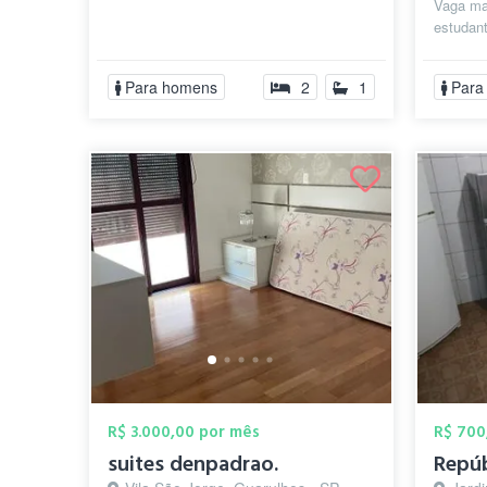
Vaga ma
estudan
complet
banheiro
Para homens
2
1
Para
R$ 3.000,00 por mês
R$ 700
suites denpadrao.