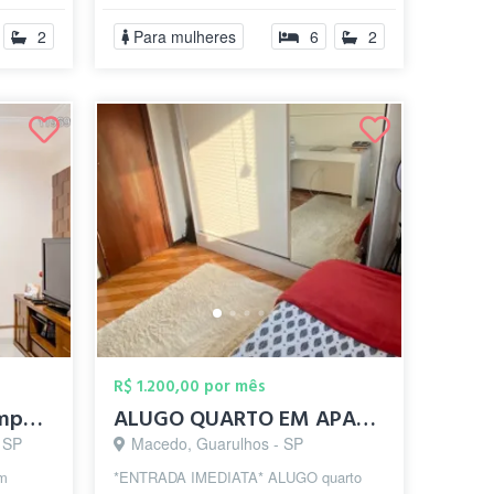
2
Para mulheres
6
2
R$ 1.200,00 por mês
Quarto de solteiro compartilhado, soment...
ALUGO QUARTO EM APARTAMENTO PROX CENTRO ...
- SP
Macedo, Guarulhos - SP
em
*ENTRADA IMEDIATA* ALUGO quarto