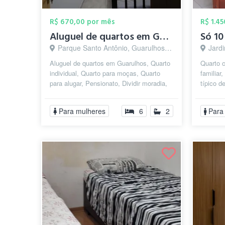
R$ 670,00 por mês
R$ 1.4
Aluguel de quartos em Guarulhos (Feminin...
Parque Santo Antônio, Guarulhos - SP
Jardi
Aluguel de quartos em Guarulhos, Quarto
Quarto 
individual, Quarto para moças, Quarto
familiar
para alugar, Pensionato, Dividir moradia,
típico d
Republica Estudantil, Pensão F...
feira liv
Para mulheres
6
2
Para