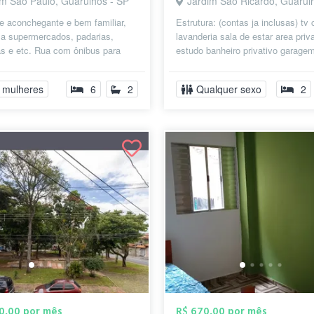
im São Paulo, Guarulhos - SP
Jardim São Ricardo, Guarulhos
e aconchegante e bem familiar,
Estrutura: (contas ja inclusas) tv
 a supermercados, padarias,
lavanderia sala de estar area priv
as e etc. Rua com ônibus para
estudo banheiro privativo garagem
shopping maia e internacional, v...
churrasqueira parques...
 mulheres
6
2
Qualquer sexo
2
00,00 por mês
R$ 670,00 por mês