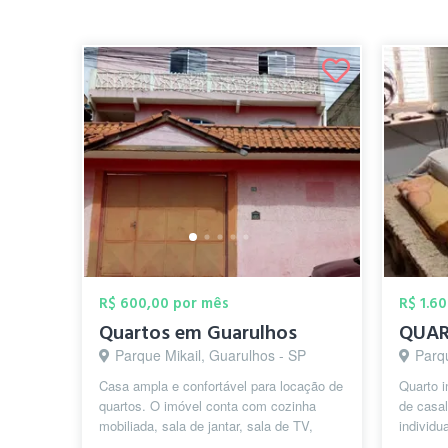
R$ 600,00 por mês
R$ 1.6
Quartos em Guarulhos
Parque Mikail, Guarulhos - SP
Parq
Casa ampla e confortável para locação de
Quarto 
quartos. O imóvel conta com cozinha
de casal
mobiliada, sala de jantar, sala de TV,
individu
quatro banheiros com box, lavander...
a 14 min