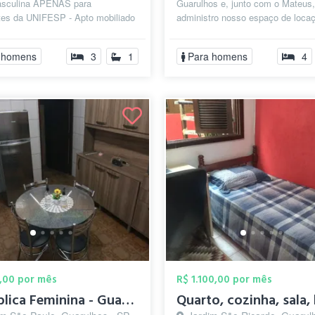
sculina APENAS para
Guarulhos e, junto com o Mateus,
tes da UNIFESP - Apto mobiliado
administro nosso espaço de loca
o com cozinha, lavanderia,
anos com excelente reputação. 
 e 3 quart...
empres...
 homens
3
1
Para homens
4
,00 por mês
R$ 1.100,00 por mês
República Feminina - Guarulhos/SP (prox....