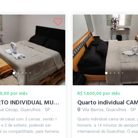
00,00 por mês
R$ 1.600,00 por mês
QUARTO INDIVIDUAL MUITO PERTO DO AEROPOR...
ue Cecap, Guarulhos - SP
Vila Barros, Guarulhos - SP
individual com 3 camas, sendo 1
Quarto individual cama de casal, 
 e 2 de solteiro, podendo ser
homens, a 14 minutos do aeropor
al ou compartilhado, para homens,
internacional de Guarulhos. O es
utos do aeroporto inter...
destinado conta, com fogão,