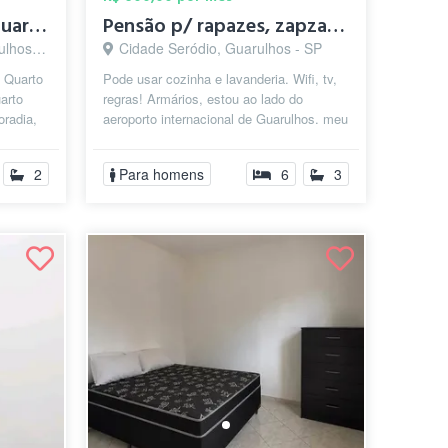
Pensão Feminina em Guarulhos
Pensão p/ rapazes, zapzap no final
s - SP
Cidade Seródio, Guarulhos - SP
 Quarto
Pode usar cozinha e lavanderia. Wifi, tv,
arto
regras! Armários, estou ao lado do
oradia,
aeroporto internacional de Guarulhos. meu
zap é onze, nove, sete, três, q...
2
Para homens
6
3