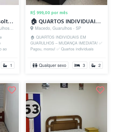
R$ 999,00 por mês
Quarto com cama de solteiro
🏠 QUARTOS INDIVIDUAIS EM GUARULHOS – MU...
s - SP
Macedo, Guarulhos - SP
de
🏠 QUARTOS INDIVIDUAIS EM
e
GUARULHOS – MUDANÇA IMEDIATA! ✅
mo ao
Pagou, morou! ✅ Quartos individuais
mobiliados ✅ Cama e cômoda ✅ Cozinha
com fogão e gelade...
1
Qualquer sexo
3
2