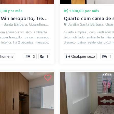
50,00 por mês
R$ 1.800,00 por mês
Só 10 Min aeroporto, Trem/Metrô, Sesc, C...
m Santa Bárbara, Guarulhos - SP
Jardim Santa Bárbara, Guarulho
com acesso exclusivo, ambiente
Quarto simples , com ventilador 
, super tranquilo, rua com sossego
teto,mobiliado ,ambiente familiar 
e interior. Há 2 padarias, mercado,
discreto, bairro residencial próxi
re, farmácia, c...
aeroporto de Guarulhos, Sesc de
Guarulh...
 homens
3
1
Qualquer sexo
1