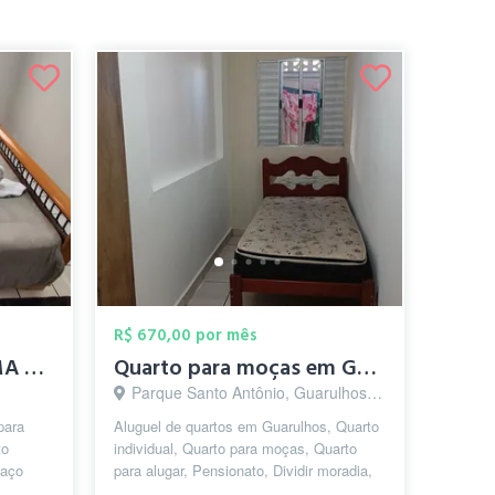
R$ 670,00 por mês
Quarto individual CAMA QUEEN SIZE muito ...
Quarto para moças em Guarulhos - Pension...
Parque Santo Antônio, Guarulhos - SP
para
Aluguel de quartos em Guarulhos, Quarto
to
individual, Quarto para moças, Quarto
paço
para alugar, Pensionato, Dividir moradia,
Republica Estudantil, Pensão F...