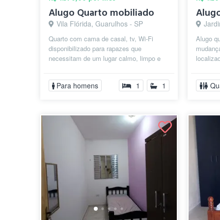
Alugo Quarto mobiliado
Vila Flórida, Guarulhos - SP
Jardi
Quarto com cama de casal, tv, Wi-Fi
Alugo qu
disponibilizado para rapazes que
mudança
necessitam de um lugar calmo, limpo e
localiza
cuidado para morar ou para passar
próximo 
apenas um...
Para homens
1
1
Qu