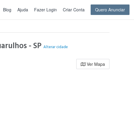
Blog
Ajuda
Fazer Login
Criar Conta
Quero Anunciar
uarulhos - SP
Alterar cidade
Ver Mapa