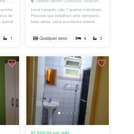
 - SP
Cidade Jardim Cumbica, Guarulhos - SP
 cozinha
Local tranquilo, são 7 quartos individuais.
ativa de
Pessoas que trabalham próx (aeroporto,
 quintal
base aérea, caixa econômica federal,
braspress entre outras empresa...
1
Qualquer sexo
6
3
R$ 600,00 por mês