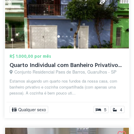
R$ 1.000,00 por mês
Quarto Individual com Banheiro Privativo...
Conjunto Residencial Paes de Barros, Guarulhos - SP
Estamos alugando um quarto nos fundos da nossa casa, com
banheiro privativo e cozinha compartilhada (com apenas uma
pessoa). A cozinha é bem pouco uti...
Qualquer sexo
5
4