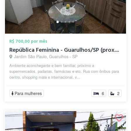
R$ 700,00 por mês
República Feminina - Guarulhos/SP (prox....
Jardim São Paulo, Guarulhos - SP
Ambiente aconchegante e bem familiar, próximo a
supermercados, padarias, farmácias e etc. Rua com ônibus para
centro, shopping maia e internacional, v...
Para mulheres
6
2