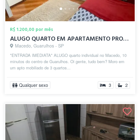
R$ 1.200,00 por mês
ALUGO QUARTO EM APARTAMENTO PROX CENTRO ...
Macedo, Guarulhos - SP
*ENTRADA IMEDIATA* ALUGO quarto individual no Macedo, 10
minutos do centro de Guarulhos. Oi gente, tudo bem? Moro em
um apto mobiliado de 3 quartos...
Qualquer sexo
3
2