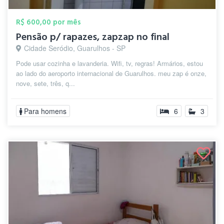
R$ 600,00 por mês
Pensão p/ rapazes, zapzap no final
Cidade Seródio, Guarulhos - SP
Pode usar cozinha e lavanderia. Wifi, tv, regras! Armários, estou
ao lado do aeroporto internacional de Guarulhos. meu zap é onze,
nove, sete, três, q...
Para homens
6
3