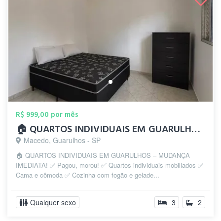
R$ 999,00 por mês
🏠 QUARTOS INDIVIDUAIS EM GUARULHOS – MU...
Macedo, Guarulhos - SP
🏠 QUARTOS INDIVIDUAIS EM GUARULHOS – MUDANÇA
IMEDIATA! ✅ Pagou, morou! ✅ Quartos individuais mobiliados ✅
Cama e cômoda ✅ Cozinha com fogão e gelade...
Qualquer sexo
3
2