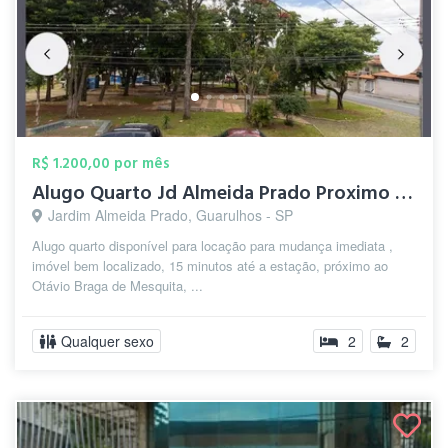
R$ 1.200,00 por mês
Alugo Quarto Jd Almeida Prado Proximo ao...
Jardim Almeida Prado, Guarulhos - SP
Alugo quarto disponível para locação para mudança imediata ,
imóvel bem localizado, 15 minutos até a estação, próximo ao
Otávio Braga de Mesquita, ...
Qualquer sexo
2
2