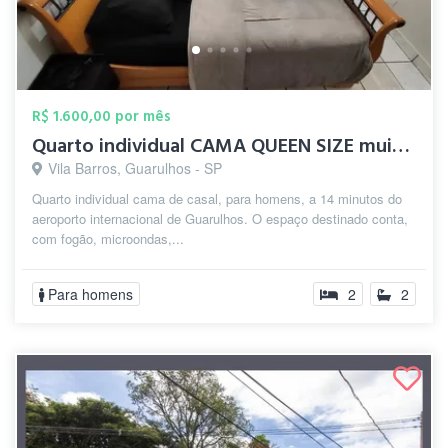
R$ 1.600,00 por mês
Quarto individual CAMA QUEEN SIZE muito ...
Vila Barros, Guarulhos - SP
Quarto individual cama de casal, para homens, a 14 minutos do
aeroporto internacional de Guarulhos. O espaço destinado conta,
com fogão, microondas,...
Para homens
2
2