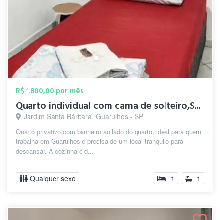
R$ 1.800,00 por mês
Quarto individual com cama de solteiro,S...
Jardim Santa Bárbara, Guarulhos - SP
Quarto privativo,com banheiro ao lado do quarto, ideal para quem
trabalha em Guarulhos e precisa de um local tranquilo para
descansar. A cozinha é d...
Qualquer sexo
1
1