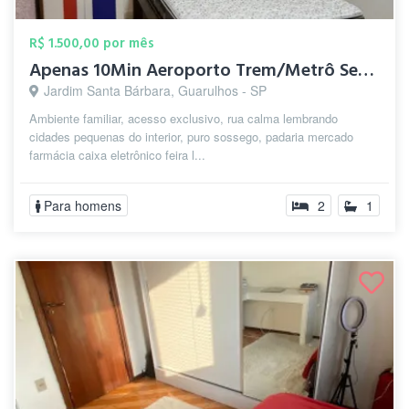
R$ 1.500,00 por mês
Apenas 10Min Aeroporto Trem/Metrô Sesc C...
Jardim Santa Bárbara, Guarulhos - SP
Ambiente familiar, acesso exclusivo, rua calma lembrando
cidades pequenas do interior, puro sossego, padaria mercado
farmácia caixa eletrônico feira l...
Para homens
2
1