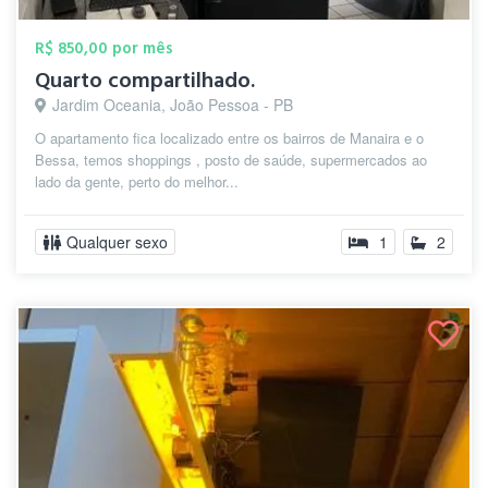
R$ 850,00 por mês
Quarto compartilhado.
Jardim Oceania, João Pessoa - PB
O apartamento fica localizado entre os bairros de Manaira e o
Bessa, temos shoppings , posto de saúde, supermercados ao
lado da gente, perto do melhor...
Qualquer sexo
1
2