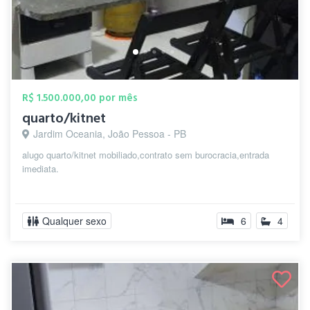
R$ 1.500.000,00 por mês
quarto/kitnet
Jardim Oceania, João Pessoa - PB
alugo quarto/kitnet mobiliado,contrato sem burocracia,entrada
imediata.
Qualquer sexo
6
4