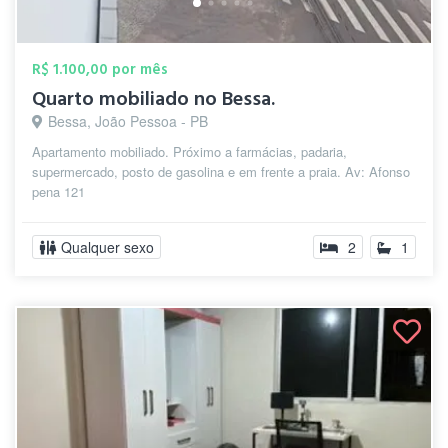
R$ 1.100,00 por mês
Quarto mobiliado no Bessa.
Bessa, João Pessoa - PB
Apartamento mobiliado. Próximo a farmácias, padaria,
supermercado, posto de gasolina e em frente a praia. Av: Afonso
pena 121
Qualquer sexo
2
1