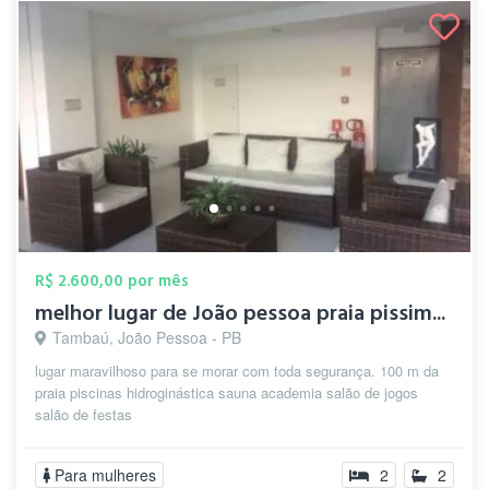
R$ 2.600,00 por mês
melhor lugar de João pessoa praia pissim...
Tambaú, João Pessoa - PB
lugar maravilhoso para se morar com toda segurança. 100 m da
praia piscinas hidroginástica sauna academia salão de jogos
salão de festas
Para mulheres
2
2