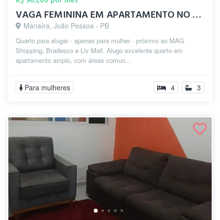
R$ 965,00 por mês
VAGA FEMININA EM APARTAMENTO NO BAIRRO D...
Manaíra, João Pessoa - PB
Quarto para alugar - apenas para mulher - próximo ao MAG
Shopping, Bradesco e Liv Mall. Alugo excelente quarto em
apartamento amplo, com áreas comun...
Para mulheres
4
3