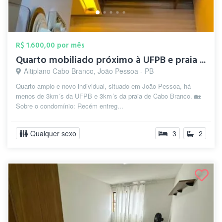
R$ 1.600,00 por mês
Quarto mobiliado próximo à UFPB e praia ...
Altiplano Cabo Branco, João Pessoa - PB
Quarto amplo e novo individual, situado em João Pessoa, há
menos de 3km´s da UFPB e 3km´s da praia de Cabo Branco. 🏡
Sobre o condomínio: Recém entreg...
Qualquer sexo
3
2