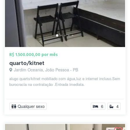
R$ 1.500.000,00 por mês
quarto/kitnet
Jardim Oceania, João Pessoa - PB
alugo quarto/kitnet mobiliado com água,luz e internet incluso.Sem
burocracia na contratação .Entrada imediata.
Qualquer sexo
6
4