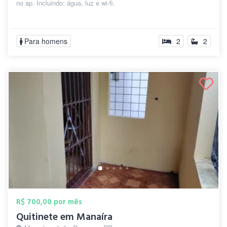
no ap. Incluindo: água, luz e wi-fi.
Para homens
2
2
R$ 700,00 por mês
Quitinete em Manaíra