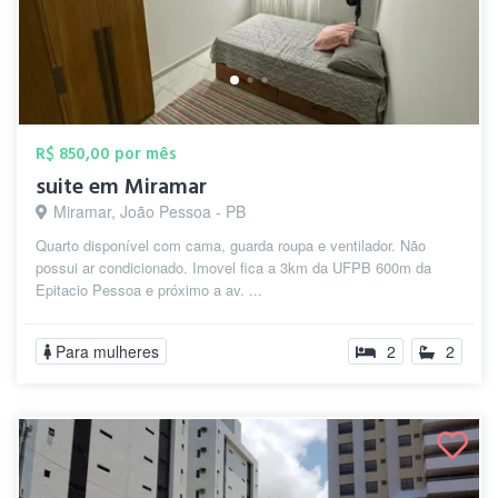
R$ 850,00 por mês
suite em Miramar
Miramar, João Pessoa - PB
Quarto disponível com cama, guarda roupa e ventilador. Não
possui ar condicionado. Imovel fica a 3km da UFPB 600m da
Epitacio Pessoa e próximo a av. ...
Para mulheres
2
2