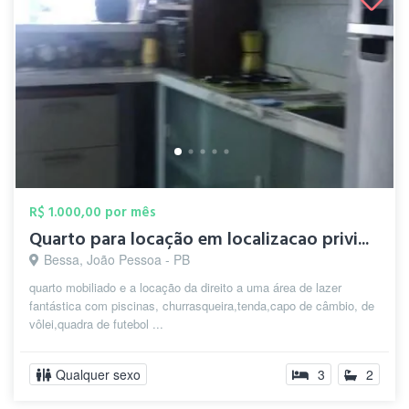
R$ 1.000,00 por mês
Quarto para locação em localizacao privi...
Bessa, João Pessoa - PB
quarto mobiliado e a locação da direito a uma área de lazer
fantástica com piscinas, churrasqueira,tenda,capo de câmbio, de
vôlei,quadra de futebol ...
Qualquer sexo
3
2