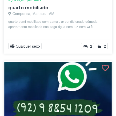
R$ 850,00 por mês
quarto mobiliado
Compensa, Manaus - AM
quarto semi mobiliado com cama , ar-condicionado cômoda,
apartamento mobiliado não paga água nem luz nem wi-fi
Qualquer sexo
2
2