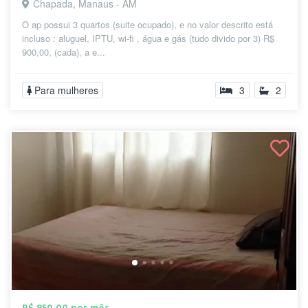
Chapada, Manaus - AM
O ap possui 3 quartos (suite ocupado), e no valor descrito está
incluso : aluguel, IPTU, wi-fi , água e gás (tudo divido por 3) R$
900,00, (cada), a e...
Para mulheres
3
2