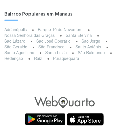
Bairros Populares em Manaus
Adrianópolis
Parque 10 de Novembro
Nossa Senhora das Graças
Santa Etelvina
São Lázaro
São José Operário
São Jorge
São Geraldo
São Francisco
Santo Antônio
Santo Agostinho
Santa Luzia
São Raimundo
Redenção
Raiz
Puraquequara