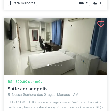
Para mulheres
2
1
R$ 1.800,00 por mês
Suite adrianopolis
Nossa Senhora das Graças, Manaus - AM
TUDO COMPLETO, você só chega e mora Quarto com banheiro
particular , bem confortável e seguro, com ar-condicionado split (o