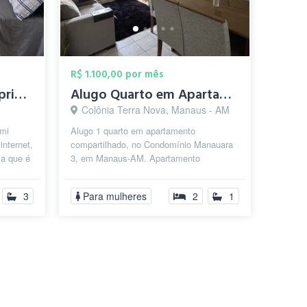
R$ 1.100,00 por mês
Quarto com banheiro privativo CONTAS INC...
Alugo Quarto em Apartamento Compartilhad...
Colônia Terra Nova, Manaus - AM
emi
Alugo 1 quarto em apartamento
internet,
compartilhado, no Condomínio Manauara
ia que é
3, em Manaus-AM. Apartamento
mobiliado e pronto para morar, com: •
Geladeira, fo...
3
Para mulheres
2
1