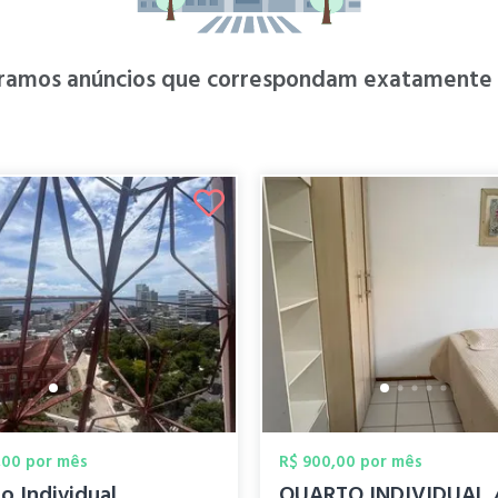
ramos anúncios que correspondam exatamente à
,00 por mês
R$ 900,00 por mês
o Individual