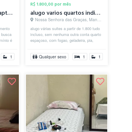
R$ 1.800,00 por mês
quarto mobiliado em apto compartilhado
alugo varios quartos individual complet...
Nossa Senhora das Graças, Manaus - AM
amento
alugo várias suites a partir de 1.800 tudo
m busca
incluso, sem nenhuma outra conta quarto
mínio é
espaçoso, com fogao, geladeira, pia,
1
Qualquer sexo
1
1