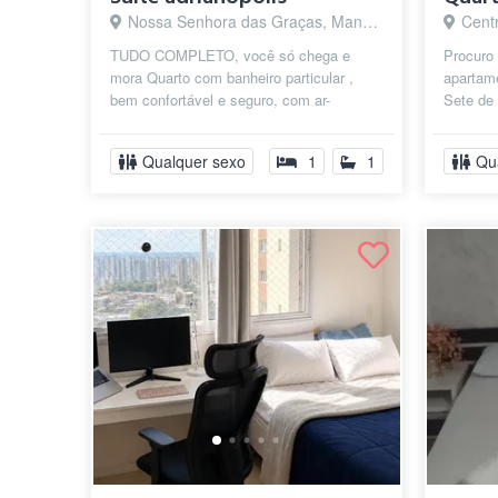
Nossa Senhora das Graças, Manaus - AM
Cent
TUDO COMPLETO, você só chega e
Procuro 
mora Quarto com banheiro particular ,
apartam
bem confortável e seguro, com ar-
Sete de 
condicionado split (o ar gela bem) mesa
Simões, 
de tra...
perto...
Qualquer sexo
1
1
Qu