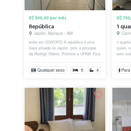
R$ 500,00 por mês
R$ 750
República
1 qua
Japiim, Manaus - AM
Cach
entre em CONTATO A república é uma
1 quarto
casa situada no Japiim, próx a principal
quaro, c
da Rodrigo Otávio. Próximo a UFAM. Fica
sem mob
próx a super mercado, padaria, pa...
Qualquer sexo
5
4
Para