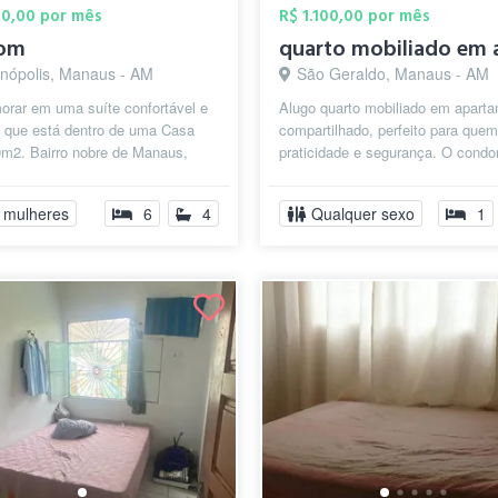
00,00 por mês
R$ 1.100,00 por mês
om
anópolis, Manaus - AM
São Geraldo, Manaus - AM
orar em uma suíte confortável e
Alugo quarto mobiliado em apart
a que está dentro de uma Casa
compartilhado, perfeito para que
m2. Bairro nobre de Manaus,
praticidade e segurança. O condo
inutos do Manauara shopping,
fechado, garantindo tranquilidad...
 mulheres
6
4
Qualquer sexo
1