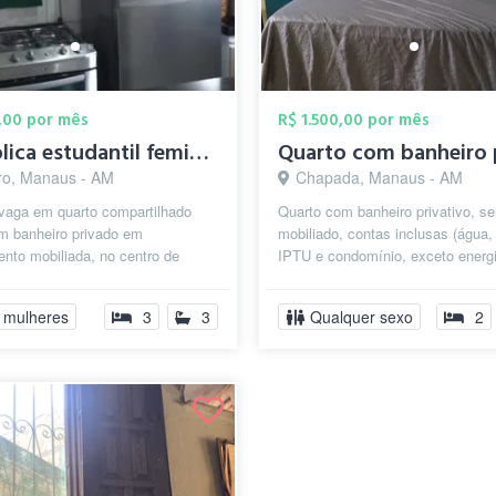
,00 por mês
R$ 1.500,00 por mês
republica estudantil feminina
ro, Manaus - AM
Chapada, Manaus - AM
 vaga em quarto compartilhado
Quarto com banheiro privativo, s
om banheiro privado em
mobiliado, contas inclusas (água, 
nto mobiliada, no centro de
IPTU e condomínio, exceto energ
na av Joaquim Nabuco a 100 m
dividido o valor) contato: 929...
...
 mulheres
3
3
Qualquer sexo
2