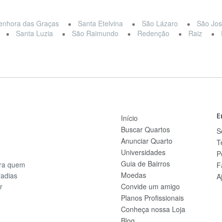
enhora das Graças
Santa Etelvina
São Lázaro
São Jos
Santa Luzia
São Raimundo
Redenção
Raiz
E
Início
Buscar Quartos
S
Anunciar Quarto
T
Universidades
P
Guia de Bairros
ara quem
F
Moedas
radias
A
r
Convide um amigo
Planos Profissionais
Conheça nossa Loja
Blog