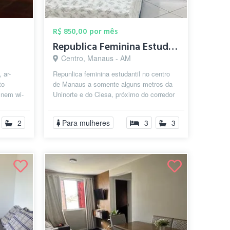
R$ 850,00 por mês
Republica Feminina Estudantil
Centro, Manaus - AM
 ar-
Repunlica feminina estudantil no centro
to
de Manaus a somente alguns metros da
 nem wi-
Uninorte e do Ciesa, próximo do corredor
viário da av. sete de setembro...
2
Para mulheres
3
3