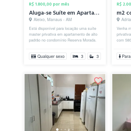
R$ 1.800,00 por mês
R$ 2.0
Aluga-se Suíte em Apartamento de Alto Pa...
m2 c
Aleixo, Manaus - AM
Adri
Está disponível para locação uma suíte
Venha m
master privativa em apartamento de alto
privativ
padrão no condomínio Reserva Morada.
com 580
Trata-se do aluguel de apenas um d...
Cinco m
Fa...
Qualquer sexo
3
3
Para