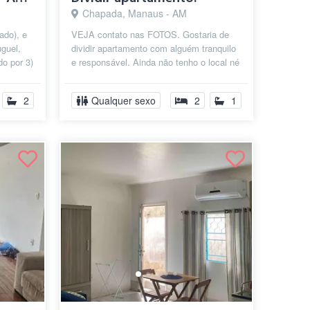
Chapada, Manaus - AM
ado), e
VEJA contato nas FOTOS. Gostaria de
uguel,
dividir apartamento com alguém tranquilo
do por 3)
e responsável. Ainda não tenho o local né
preciso alugar até dia 10/07. E...
2
Qualquer sexo
2
1