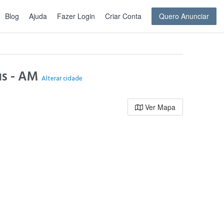
Blog
Ajuda
Fazer Login
Criar Conta
Quero Anunciar
us - AM
Alterar cidade
Ver Mapa