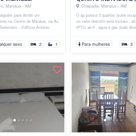
ro, Manaus - AM
Chapada, Manaus - AM
alguém para dividir um
O ap possui 3 quartos (suite ocup
ento no Centro de Manaus, na Av.
no valor descrito está incluso : al
Setembro – Edifício Antônio
IPTU, wi-fi , água e gás (tudo divi
13º andar. Ótima localização:
R$ 900,00, (cada), a e...
alquer sexo
2
1
Para mulheres
3