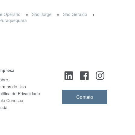
é Operário
São Jorge
São Geraldo
Puraquequara
mpresa
obre
ermos de Uso
olítica de Privacidade
Contato
ale Conosco
juda