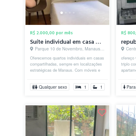
R$ 2.000,00 por mês
R$ 800
Suíte individual em casa Compartilhada
Parque 10 de Novembro, Manaus - AM
Cent
Oferecemos quartos individuais em casas
ofereço
compartilhadas, sempre em localizações
triplo c
estratégicas de Manaus. Com móveis e
apartame
eletrodomésticos, proporcionando u...
Manaus 
da faculd
Qualquer sexo
1
1
Para