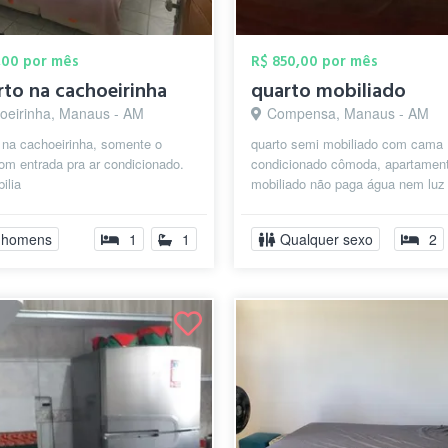
,00 por mês
R$ 850,00 por mês
rto na cachoeirinha
quarto mobiliado
oeirinha, Manaus - AM
Compensa, Manaus - AM
 na cachoeirinha, somente o
quarto semi mobiliado com cama ,
om entrada pra ar condicionado.
condicionado cômoda, apartamen
ilia
mobiliado não paga água nem luz
fi
 homens
1
1
Qualquer sexo
2