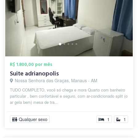
R$ 1.800,00 por mês
Suite adrianopolis
Nossa Senhora das Graças, Manaus - AM
TUDO COMPLETO, você só chega e mora Quarto com banheiro
particular , bem confortável e seguro, com ar-condicionado split (o
ar gela bem) mesa de tra...
Qualquer sexo
1
1