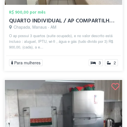
R$ 900,00 por mês
QUARTO INDIVIDUAL / AP COMPARTILHADO MOB...
Chapada, Manaus - AM
O ap possui 3 quartos (suite ocupado), e no valor descrito está
incluso : aluguel, IPTU, wi-fi , água e gás (tudo divido por 3) R$
900,00, (cada), a e...
Para mulheres
3
2