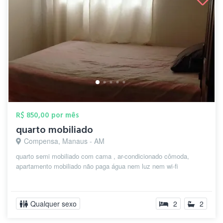
R$ 850,00 por mês
quarto mobiliado
Compensa, Manaus - AM
quarto semi mobiliado com cama , ar-condicionado cômoda,
apartamento mobiliado não paga água nem luz nem wi-fi
Qualquer sexo
2
2