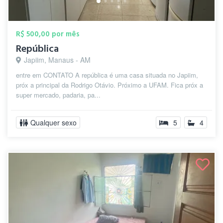
R$ 500,00 por mês
República
Japiim, Manaus - AM
entre em CONTATO A república é uma casa situada no Japiim,
próx a principal da Rodrigo Otávio. Próximo a UFAM. Fica próx a
super mercado, padaria, pa...
Qualquer sexo
5
4