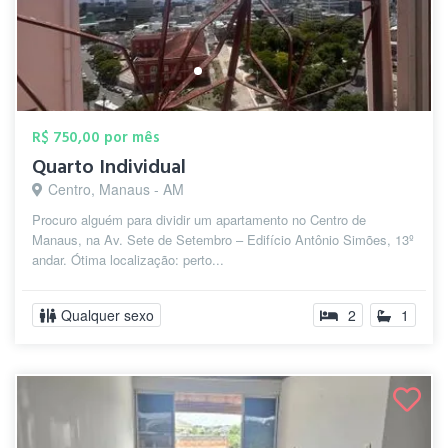
R$ 750,00 por mês
Quarto Individual
Centro, Manaus - AM
Procuro alguém para dividir um apartamento no Centro de
Manaus, na Av. Sete de Setembro – Edifício Antônio Simões, 13º
andar. Ótima localização: perto...
Qualquer sexo
2
1