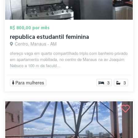
R$ 800,00 por mês
republica estudantil feminina
Centro, Manaus - AM
ofereço vaga em quarto compartilhado triplo com banheiro privado
em apartamento mobiliada, no centro de Manaus na av Joaquim
Nabuco a 100 m da faculd...
Para mulheres
3
3