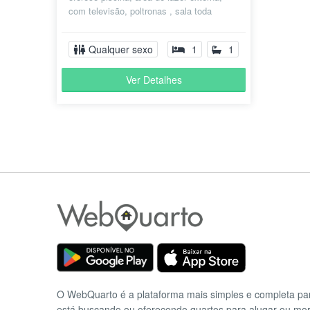
com televisão, poltronas , sala toda
mobiliada com sofá , mesa de jantar c...
Qualquer sexo
1
1
Ver Detalhes
O WebQuarto é a plataforma mais simples e completa p
está buscando ou oferecendo quartos para alugar ou mo