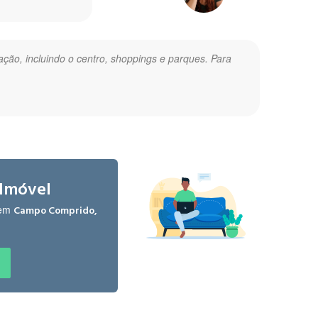
ização, incluindo o centro, shoppings e parques. Para
 redondeza. "
Karina K.
há 4 anos
 Imóvel
 em
Campo Comprido,
e ônibus, área