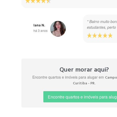
" Bairro muito bon
Iana N.
estudantes, perto 
há 3 anos
" Região mais residencial, com vários prédios e cond
Quer morar aqui?
Encontre quartos e imóveis para alugar em
Campo
.
Curitiba - PR
" Muito bom pra s
Gilson P.
há 5 anos
Encontre quartos e imóveis para alug
" Bairro tranquilo com todas as comodidades como merc