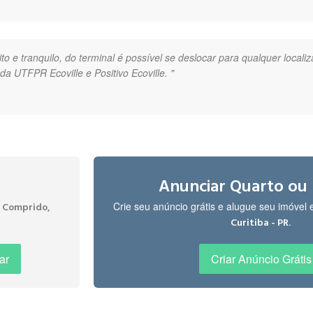
ito e tranquilo, do terminal é possível se deslocar para qualquer local
da UTFPR Ecoville e Positivo Ecoville. "
omínios, bem próximo a ponto de ônibus e com mercadinho e padaria na
Anunciar Quarto ou
Crie seu anúncio grátis e alugue seu imóvel
 Comprido,
.
Curitiba - PR
e morar "
ar
Criar Anúncio Grátis
ados, farmácia, restaurante, posto combustível e com muitas linhas d