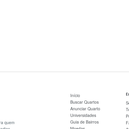
E
Início
Buscar Quartos
S
Anunciar Quarto
T
Universidades
P
Guia de Bairros
ara quem
F
Moedas
radias