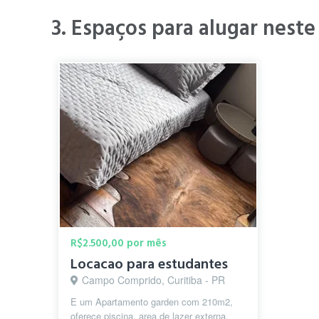
cheia de natureza. "
3. Espaços para alugar neste
" Bairro de facil a
Joana I.
há 5 anos
R$2.500,00 por mês
Locacao para estudantes
Campo Comprido, Curitiba - PR
E um Apartamento garden com 210m2,
oferece piscina, area de lazer externa,