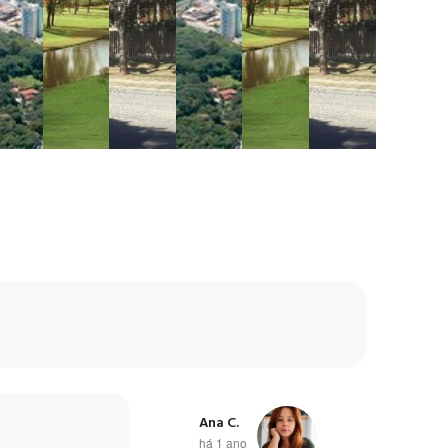
Ana C.
há 1 ano