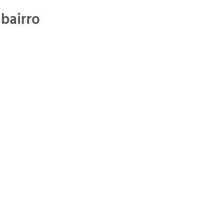
 bairro
cesso . "