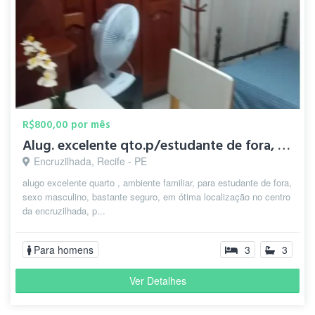
R$800,00 por mês
Alug. excelente qto.p/estudante de fora, sexo masc.
Encruzilhada, Recife - PE
alugo excelente quarto , ambiente familiar, para estudante de fora,
sexo masculino, bastante seguro, em ótima localização no centro
da encruzilhada, p...
Para homens
3
3
Ver Detalhes