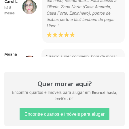
barzinho, restaurante... Fácil acesso à
Carol L.
Olinda, Zona Norte (Casa Amarela,
há 8
Casa Forte, Espinheiro), pontos de
meses
ônibus perto e fácil também de pegar
Uber. "
Moana
" Bairro super completo, bom de morar,
O.
recomendo. "
há 3
anos
Quer morar aqui?
Encontre quartos e imóveis para alugar em
Encruzilhada,
" bancos, mercados, farmácias,
.
Recife - PE
universidade de medicina,
Bartolomeu
escolas, correios, restaurants,
B.
paradas de ônibus, centro de
Encontre quartos e imóveis para alugar
há 4 anos
convenções, shopping, etc. "