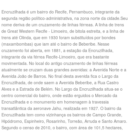
Encruzilhada é um bairro do Recife, Pernambuco, integrante da
segunda região político-administrativa, na zona norte da cidade.Seu
nome deriva de um cruzamento de linhas férreas. A linha de trens
de Great Western Recife - Limoeiro, de bitola estreita, e a linha de
trens até Olinda, que em 1930 foram substituídos por bondes
(maxambombas) que iam até o bairro de Beberibe. Nesse
cruzamento foi aberta, em 1881, a estação da Encruzilhada,
integrante da via férrea Recife-Limoeiro, que era bastante
movimentada. No local do antigo cruzamento de linhas férreas
atualmente se cruzam duas grandes avenidas: a Avenida Norte e a
Avenida João de Barros. No final desta avenida fica o Largo da
Encruzilhada, de onde saem a Avenida Beberibe, a Rua Castro
Alves e a Estrada de Belém. No Largo da Encruzilhada situa-se o
centro comercial do bairro, onde estão erguidos o Mercado da
Encruzilhada e o monumento em homenagem à travessia
transatlântica da aeronave Jahu, realizada em 1927. O bairro da
Encruzilhada tem como vizinhança os bairros de Campo Grande,
Hipódromo, Espinheiro, Rosarinho, Torreão, Arruda e Santo Amaro.
Segundo o censo de 2010, o bairro, com área de 101,5 hectares,