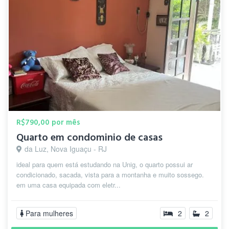
R$790,00 por mês
Quarto em condominio de casas
da Luz, Nova Iguaçu - RJ
ideal para quem está estudando na Unig, o quarto possui ar
condicionado, sacada, vista para a montanha e muito sossego.
em uma casa equipada com eletr...
Para mulheres
2
2