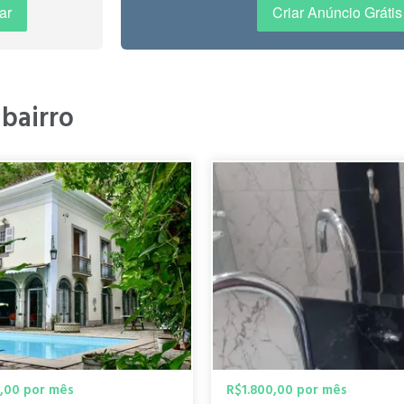
e area for daily errands. For the culturally-minded individual, the nei
ar
Criar Anúncio Grátis
as the Casa Roberto Marinho, famous for its modern art and beautiful ga
ommunity spirit truly shines at Praça São Salvador, which transforms int
 slice of authentic Rio culture. While Laranjeiras is inland and does no
go do Machado Metro station is easily reachable via a very quick, direct
 bairro
s to all major areas like Copacabana and Ipanema. This is the essenti
ace, security, and authentic local living, positioning Laranjeiras as the p
iar e seguro, possui uma infraestrutura completa de serviços com comér
rte público, facilitando a locomoção para outros pontos da cidade. "
uito bem localizado etc "
0,00 por mês
R$1.800,00 por mês