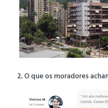
2. O que os moradores acha
" Um dos melhores
Vinícius M.
Cartola, Cassia E
há 3 meses