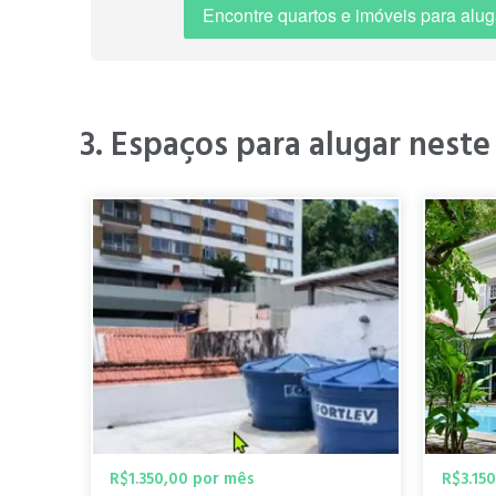
leave the immediat
Encontre quartos e imóveis para alug
há 10 meses
attractions such 
Lúcio Costa. The c
weekends—a perfect
is robust. The Lar
3. Espaços para alugar neste
simple connection
a high degree of pe
" Laranjeiras é um bairro arborizado, tranquilo, famil
diversificado e o bairro oferece fácil acesso ao transpo
" Bairro incrível m
Diana M.
há 11 meses
R$1.350,00 por mês
R$3.15