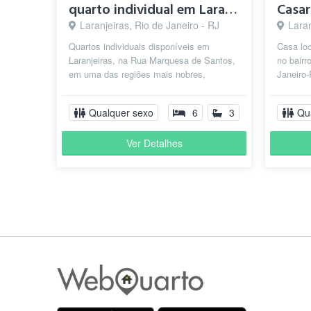
quarto individual em Laranjeiras
Laranjeiras, Rio de Janeiro - RJ
Laran
" Já anunciei antes , é ótimo. Nota 100 "
Quartos individuais disponíveis em
Casa loc
Laranjeiras, na Rua Marquesa de Santos,
no bairr
em uma das regiões mais nobres,
Janeiro-
tranquilas e arborizadas da Zona Sul do
seguro e
Rio...
" Bairro da zona s
Qualquer sexo
6
3
Qu
Pedro J.
há 1 ano
Ver Detalhes
" Laranjeiras é um bairro aprazível,calmo,tranquilo, se