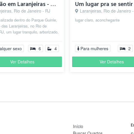
Casarão em Laranjeiras - quartos individuais
jeiras, Rio de Janeiro - RJ
Laranjeiras, Rio de Janeiro 
alizada dentro do Parque Guinle,
lugar claro, aconchegante
o das Laranjeiras, no Rio de
RJ, um lugar tranquilo, arborizado,
 bem localizado, per...
ul com facil acesso ao centro da cidade e praias. "
alquer sexo
6
4
Para mulheres
2
Ver Detalhes
Ver Detalhes
guro, praticamente residencial e muito arborizado. "
E
Início
Buscar Quartos