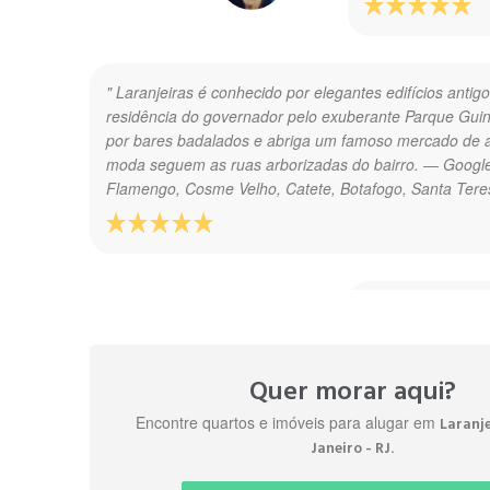
" Laranjeiras é conhecido por elegantes edifícios antig
residência do governador pelo exuberante Parque Gui
por bares badalados e abriga um famoso mercado de a
moda seguem as ruas arborizadas do bairro. ― Google 
Flamengo, Cosme Velho, Catete, Botafogo, Santa Tere
" Laranjeiras is o
stark contrast to 
it appeals so stro
It is widely regard
Quer morar aqui?
foreign residents w
Encontre quartos e imóveis para alugar em
Laranje
apartment building
.
Janeiro - RJ
The main streets a
eateries like the 
Leonardo C.