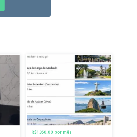
ghborhood is a genuine treasure. It boasts unique
rdens, and Parque Guinle, featuring architecture by
o a lively hub with samba, food, and craft fairs on the
t offer direct beach access, its transport connectivity
 bus ride from Laranjeiras, allowing for rapid and
al trade-off: you exchange immediate beach access for
erfect, high-quality base for exploring the city. "
cio bem
Rosangela Z.
há 10 meses
R$1.350,00 por mês