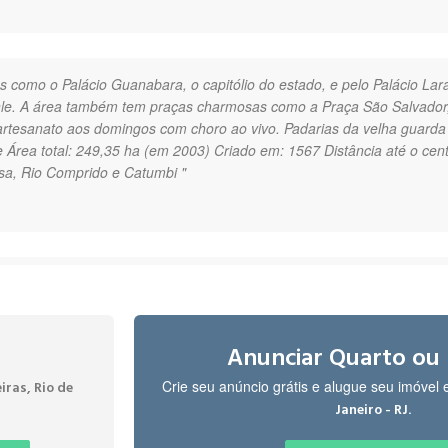
os como o Palácio Guanabara, o capitólio do estado, e pelo Palácio Lara
nle. A área também tem praças charmosas como a Praça São Salvador
rtesanato aos domingos com choro ao vivo. Padarias da velha guarda
Área total: 249,35 ha (em 2003) Criado em: 1567 Distância até o cent
sa, Rio Comprido e Catumbi "
ne of Rio de Janeiro's most historic and genuinely residential neighborh
the constant frenzy of the main tourist zones. Its overall vibe is cozy, c
ngly to those seeking authenticity and peace. The most compelling asset 
ed as one of the most reliable and peaceful districts in the Zona Sul, mak
Anunciar Quarto ou
ho prioritize a quiet retreat. This security is reinforced by an active lo
Crie seu anúncio grátis e alugue seu imóvel
iras, Rio de
s and historical landmarks, such as the impressive Palácio Guanabara. D
.
Janeiro - RJ
re lined with all the essential services: large supermarkets, banks, 24
revitalized Mercadinho São José. This concentration of amenities ensures