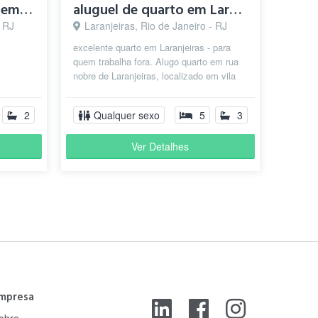
Um lugar pra se sentir em casa
aluguel de quarto em Laranjeiras
- RJ
Laranjeiras, Rio de Janeiro - RJ
Adalberto M.
excelente quarto em Laranjeiras - para
há 1 ano
quem trabalha fora. Alugo quarto em rua
nobre de Laranjeiras, localizado em vila
residencial tranquila e famil...
2
Qualquer sexo
5
3
Ver Detalhes
Adalberto M.
há 1 ano
mpresa