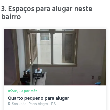
3. Espaços para alugar neste
bairro
" ótimo bairro, próximo da Sogipa, do
zaffari Assis Brasil, situado em zona
Renato
residencial, muito silêncioso e a 30
C.
metros da av Benjamin Constante que
há 4
dispõe de vários comércios, praças. "
anos
Marlon
" ótimo bairro "
R.
há 5
anos
R$585,00 por mês
Quarto pequeno para alugar
São João, Porto Alegre - RS