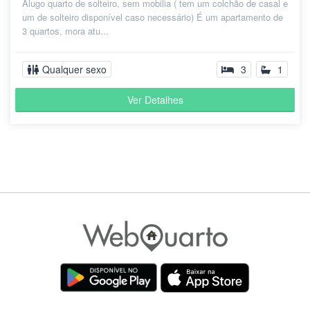
Alugo quarto de solteiro, sem mobilia ( tem um colchão de casal e
um de solteiro disponível caso necessário) É um apartamento de
3 quartos, mora atu...
Qualquer sexo
3
1
Ver Detalhes