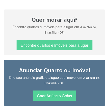
perfeito para estudantes e/ou
A.
trabalhadores. "
há 1 ano
Quer morar aqui?
Encontre quartos e imóveis para alugar em
Asa Norte,
Eli B.
.
Brasília - DF
" Um ótimo local para morar "
há 1
ano
Encontre quartos e imóveis para alugar
Eli B.
" Plano piloto . Melhor lugar para morar. "
há 1
ano
Anunciar Quarto ou Imóvel
Crie seu anúncio grátis e alugue seu imóvel em
Asa Norte,
.
Brasília - DF
" Excelente localização, muita opção de
Rosalia
comércio. "
R.
Criar Anúncio Grátis
há 1 ano