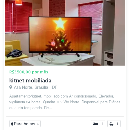
R$3.500,00 por mês
kitnet mobiliada
Asa Norte, Brasília - DF
Apartamento/kitnet, mobiliado,com Ar condicionado, Elevador,
vigilância 24 horas. Quadra 702 W3 Norte. Disponível para Diárias
ou curta temporada. Re...
Para homens
1
1