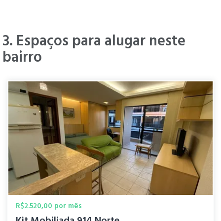
Luciano
" Até aqui nota 10!! Obrigado!! "
R.
há 1 ano
3. Espaços para alugar neste
bairro
" Asa norte costuma ser muito
Valentina
seguro e tranquilo, eu camino pelo
B.
lugar sem me sentir em perigo "
há 1 ano
Raphaella
" Tranquilo e proximo a tudo. "
F.
há 1 ano
R$2.520,00 por mês
Kit Mobiliada 914 Norte