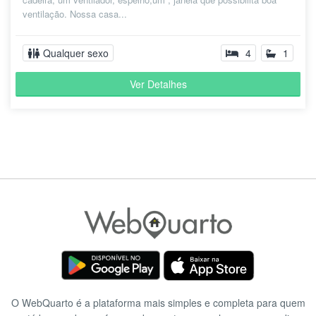
metrô ponto de ônibus e comércio em
G.
ventilação. Nossa casa...
geral escolas faculdade. "
há 4
anos
Qualquer sexo
4
1
Ver Detalhes
Maria
" Taguatinga é u.a cidade excelente para
D.
morar tem tudo perto. "
há 4
anos
O WebQuarto é a plataforma mais simples e completa para quem