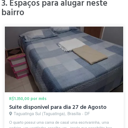
3. Espaços para alugar neste
bairro
" Taguatinga é ótimo aqui é seguro tem
Fatima
acesso a ônibus pertinho faculdades
A.
padarias restaurantes "
há 4
anos
" No prédio não convivermos com
barulhos; perto de farmácias,
Marcélia
supermercados, mercearias,
S.
Shopping, paradas de ônibus e metrô
há 4 anos
da Praça do Relógio, etc "
R$1.350,00 por mês
Suite disponivel para dia 27 de Agosto
Taguatinga Sul (Taguatinga), Brasília - DF
O quarto possui uma cama de casal uma escrivaninha, uma
" é um bairro excelente perto de hospital
Felipe
cadeira, um ventilador, espelho,um , janela que possibilita boa