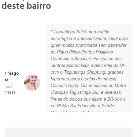
deste bairro
" Taguatinga Sul é uma região
estratégica e autossuficiente, ideal para
quem busca praticidade sem depender
do Plano Piloto. ​Pontos Positivos ​
Comércio e Serviços: Possui um dos
centros econômicos mais fortes do DF,
com o Taguatinga Shopping, grandes
Thiago
hipermercados e polos de móveis. ​
M.
Conectividade: Ótimo acesso ao Metrô
há 7
(Estação Taguatinga Sul) e diversas
meses
linhas de ônibus que ligam à BR-060 e
ao Pistão Sul. ​Educação e Saúde:
Concentra faculdades renomadas
(como a UCB) e hospitais de
referência. "