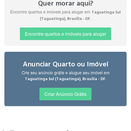
Quer morar aqui?
Encontre quartos e imóveis para alugar em
Taguatinga Sul
.
(Taguatinga), Brasília - DF
" Incrível o local. Bem localizado, com
Rômulo
comercio e metrô do lado. "
R.
Encontre quartos e imóveis para alugar
há 2 anos
" Bairro com vizinhança tranwuila, cerca
Ana C.
Anunciar Quarto ou Imóvel
de 900m da estação metrô Taguatinga
há 3
sul. "
Crie seu anúncio grátis e alugue seu imóvel em
anos
.
Taguatinga Sul (Taguatinga), Brasília - DF
Criar Anúncio Grátis
" Perto do metrô e da parada de ônibus,
feira de verdura e frutas com preço
Milena
baixíssimo todo sábado, mercado e
L.
farmácia perto. Bairro tranquilo. perto do
há 4
parque onoyama "
anos