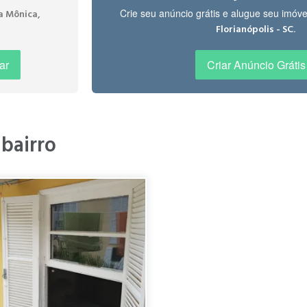
Crie seu anúncio grátis e alugue seu imóv
a Mônica,
.
Florianópolis - SC
ar
Criar Anúncio Grátis
 bairro