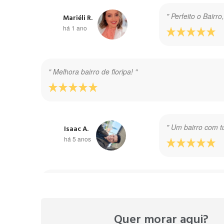
" Perfeito o Bairr
Mariéli R.
há 1 ano
" Melhora bairro de floripa! "
" Um bairro com t
Isaac A.
há 5 anos
" Bairro seguro, comercial, elegante, fácil acesso a tod
Quer morar aqui?