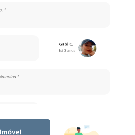
o. "
Gabi C.
há 3 anos
cimentos "
Graziella O.
há 5 anos
 Imóvel