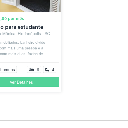
0,00 por mês
o para estudante
 Mônica, Florianópolis - SC
mobiliados, banheiro divide
com mais uma pessoa e a
 com mais duas, faxina de
 e banheiro uma vez na
ago á parte)...
 homens
6
4
Ver Detalhes