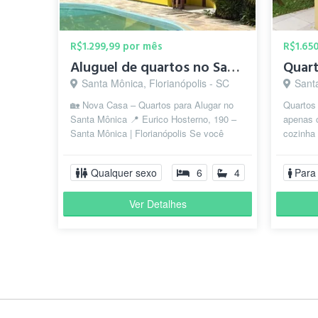
R$1.299,99 por mês
R$1.65
Aluguel de quartos no Santa Mônica
Quart
Santa Mônica, Florianópolis - SC
Santa
🏡 Nova Casa – Quartos para Alugar no
Quartos 
Santa Mônica 📍 Eurico Hosterno, 190 –
apenas 
Santa Mônica | Florianópolis Se você
cozinha
busca morar bem, em uma casa espaç...
cozinha
semana(p
Qualquer sexo
6
4
Para
Ver Detalhes