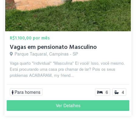
R$1.100,00 por mês
Vagas em pensionato Masculino
Parque Taquaral, Campinas - SP
Vaga quarto *Individual* *Masculina* Ei você! Isso, você mesmo.
Está procurando uma casa pra chamar de lar? Pois os seus
problemas ACABARAM, my friend...
Para homens
6
4
Ver Detalhes