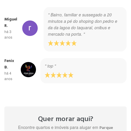
" Bairro, familiar e sussegado a 20
Miguel
minutos a pé do shoping don pedro e
R.
da da lagoa do taquaral, onibus e
há 3
mercado na porta. "
anos
Fenix
" top "
B.
há 4
anos
Quer morar aqui?
Encontre quartos e imóveis para alugar em
Parque