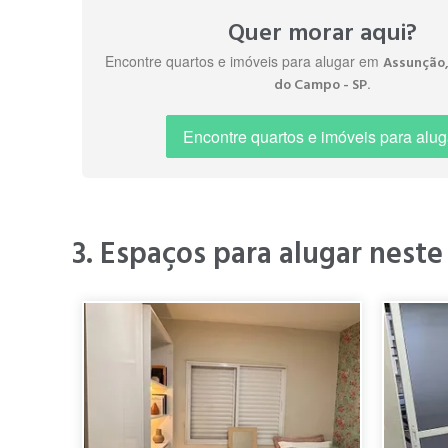
" Ótimo bairro, bem localizado, com muitos pontos de la
Quer morar aqui?
Encontre quartos e imóveis para alugar em
Assunção,
.
do Campo - SP
" bairro tranquilo "
Adrielle B.
Encontre quartos e imóveis para alug
há 4 anos
" ótimo bairro, localização excelente. fácil acesso a 
3. Espaços para alugar neste
" O bairro Assunç
Wandir D.
estrutura necessá
há 5 anos