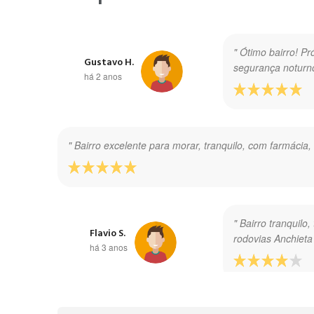
" Ótimo bairro! P
Gustavo H.
segurança noturno
há 2 anos
" Bairro excelente para morar, tranquilo, com farmáci
" Bairro tranquilo
Flavio S.
rodovias Anchieta 
há 3 anos