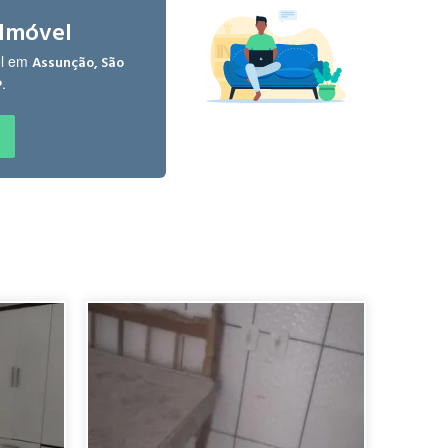
Luciano G.
 Imóvel
há 4 anos
el em
Assunção, São
.
P
domínio "
Paula G.
há 5 anos
ó ele é uma cidade, porque contém toda a infra-