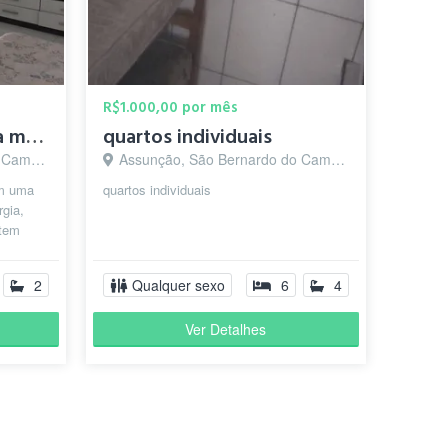
as de lazer . "
Patricia S.
há 5 anos
R$1.000,00 por mês
Quarto mobiliado para meninas com contas inclusas em SBC
quartos individuais
o - SP
Assunção, São Bernardo do Campo - SP
em uma
quartos individuais
rgia,
 tem
ést...
2
Qualquer sexo
6
4
Ver Detalhes