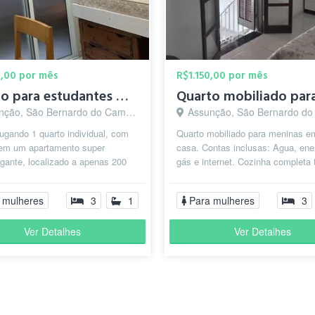
para a rodovia Anchieta e Imigrantes, com hospitais, universidades, áre
0,00 por mês
R$1.150,00 por mês
Quarto para estudantes mulheres
ção, São Bernardo do Campo - SP
Assunção, São Bernardo do Camp
ugando 1 quarto individual, com
Quarto mobiliado para meninas 
em um apartamento super
casa. Contas inclusas: Agua, ene
gante, localizado a apenas 200
gás e internet. Cozinha completa
da FEI ideal para quem estuda ou
utensílios domésticos e eletrodom
 mulheres
3
1
Para mulheres
3
Ver Detalhes
Ver Detalhes