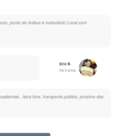
ncos, ponto de ônibus e rodoviária! Local com
Eric R.
há 3 anos
ademias , feira livre, transporte público, próximo das