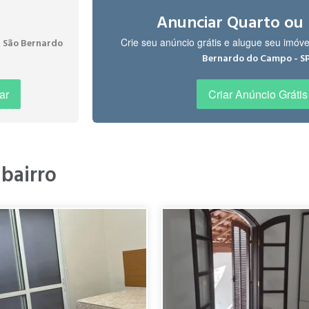
zer e bem tranquilo. "
Anunciar Quarto ou
Crie seu anúncio grátis e alugue seu imóv
 São Bernardo
Bernardo do Campo - S
ar
Criar Anúncio Grátis
Anchieta/sp Rodoanel Marcados, padarias, lojas,escolas próximos ao con
 bairro
ão está a 15 minutos a pé do Centro de São Bernardo do Campo, mas s
ria para se viver plenamente. "