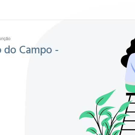
unção
o do Campo -