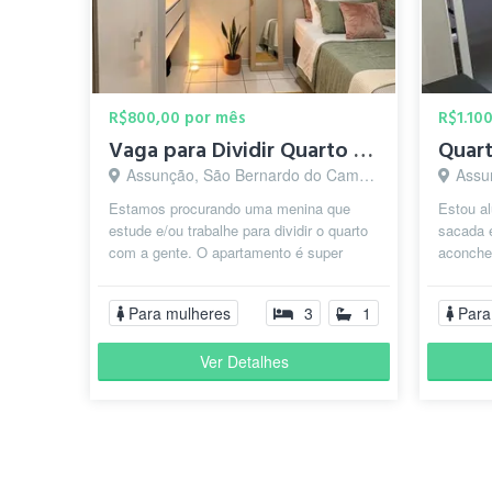
" Bairro Excelente próximo ao centro, com fácil acesso 
R$800,00 por mês
R$1.10
Vaga para Dividir Quarto (Feminino)
Assunção, São Bernardo do Campo - SP
Assun
Estamos procurando uma menina que
Estou al
estude e/ou trabalhe para dividir o quarto
sacada 
com a gente. O apartamento é super
aconche
tranquilo, limpo e perfeito para quem...
metros 
t...
Para mulheres
3
1
Para
Ver Detalhes