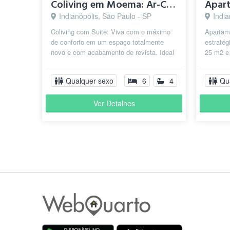
Coliving em Moema: Ar-Cond. | Valor FECHADO | Lado Metrô
Indianópolis, São Paulo - SP
India
Coliving com Suite: Viva com o máximo
Apartam
de conforto em um espaço totalmente
estratég
novo e com acabamento de revista. Ideal
25 m2 e 
para quem busca um ambiente
dia a di
moderno,...
Qualquer sexo
6
4
Qu
Ver Detalhes