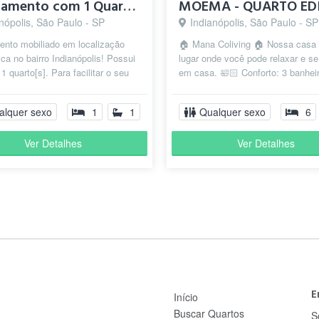
Apartamento com 1 Quarto para alugar, 25m² - Indianópolis
nópolis, São Paulo - SP
Indianópolis, São Paulo - SP
ento mobiliado em localização
🏠 Mana Coliving 🏠 Nossa casa
ica no bairro Indianópolis! Possui
lugar onde você pode relaxar e se
1 quarto[s]. Para facilitar o seu
em casa. 🛀🏻 Conforto: 3 banhei
a, o imóvel já vem c...
disponíveis para garantir que você
alquer sexo
1
1
Qualquer sexo
6
Ver Detalhes
Ver Detalhes
E
Início
Buscar Quartos
S