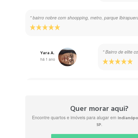
" bairro nobre com shoopping, metro, parque Ibirapuer
" Bairro de elite 
Yara A.
há 1 ano
" Excelente bairro, perto do shopping ibirapuera, próx
Quer morar aqui?
Encontre quartos e imóveis para alugar em
Indianópol
" Melhor bairro d
Felipe R.
.
SP
há 3 anos