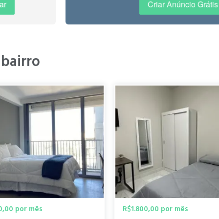
ar
Criar Anúncio Grátis
cil acesso a linhas de metrô Local com segurança particular e toda inf
 bairro
sidencial e sempre bem movimentado, bem suprido de bares, padarias,
e itaim. "
0,00 por mês
R$1.800,00 por mês