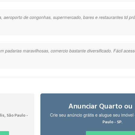
a, aeroporto de congonhas, supermercado, bares e restaurantes td próx
com padarias maravilhosas, comercio bastante diversificado. Fácil acess
imo ao metrô. Feira na rua da casa praticamente. Segurança ótima "
Anunciar Quarto ou
Crie seu anúncio grátis e alugue seu imóve
is, São Paulo -
e São Paulo, com todas as conveniências e segurança. Qualidade de vid
.
Paulo - SP