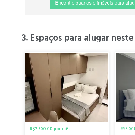
Encontre quartos e imóveis para alug
" Bairro nobre, região com segurança e transporte de fá
3. Espaços para alugar neste
" Bairro super re
Joana P.
olímpia, vila nova 
há 3 anos
" Excelente Localização "
R$2.300,00 por mês
R$3.00