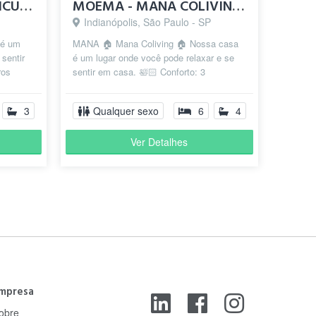
MOEMA - QUARTO EDICULA - METRO EUCALITOS
MOEMA - MANA COLIVING - DO LADO DO METRO
Indianópolis, São Paulo - SP
 é um
MANA 🏠 Mana Coliving 🏠 Nossa casa
 sentir
é um lugar onde você pode relaxar e se
ros
sentir em casa. 🛀🏻 Conforto: 3
 nu...
banheiros disponíveis para garantir que
v...
3
Qualquer sexo
6
4
Ver Detalhes
mpresa
obre