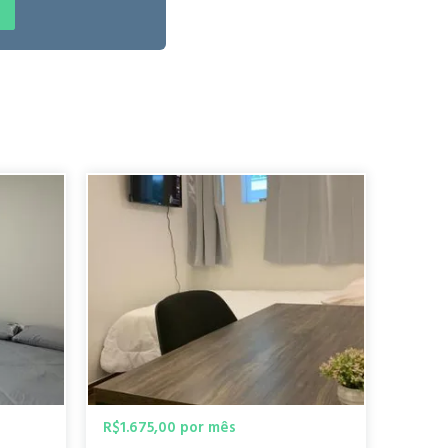
raestrutura "
Augusto Z.
há 3 anos
 supermercados e academias. Fácil acesso para vila
Andre V.
há 4 anos
R$1.675,00 por mês