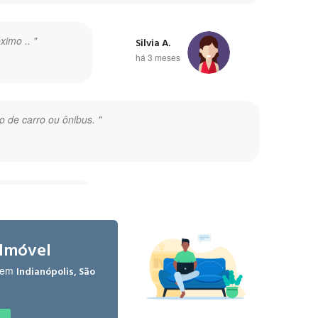
imo .. "
Silvia A.
há 3 meses
o de carro ou ônibus. "
Renan T.
há 3 anos
 Imóvel
l em
Indianópolis, São
a. "