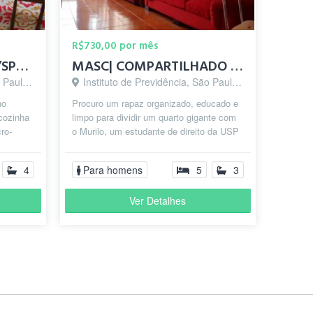
R$730,00 por mês
Quartos em república/SP/Butantã
MASC| COMPARTILHADO | 15min a pé do metrô Butantã
lo - SP
Instituto de Previdência, São Paulo - SP
no
Procuro um rapaz organizado, educado e
 cozinha
limpo para dividir um quarto gigante com
cro-
o Murilo, um estudante de direito da USP
...
que está no 1º ano e acabou d...
4
Para homens
5
3
Ver Detalhes