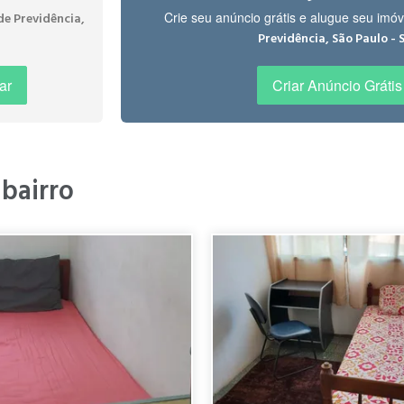
Crie seu anúncio grátis e alugue seu imó
de Previdência,
Previdência é um bairro tranquilo, arborizado e delicioso de se morar.
Previdência, São Paulo - 
de gasolina, farmácias, hospitais, restaurantes, shoppings... e, ao m
ar
Criar Anúncio Grátis
 bairro
nquilo. Comércios de todos os tipos próximo e acesso fácil ao transporte