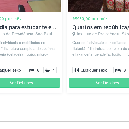
00 por mês
R$930,00 por mês
Moradia para estudante e trabalhadores em SP perto do Metrô
uto de Previdência, São Paulo - SP
Instituto de Previdência, São Pau
individuais e mobiliados no
Quartos individuais e mobiliados 
 * Estrutura completa de cozinha
Butantã. * Estrutura completa de
eria (geladeira, fogão, micro-
e lavanderia (geladeira, fogão, mi
ratos, talheres, maq. lavar...
ondas, pratos, talheres, maq. lavar
alquer sexo
6
4
Qualquer sexo
6
Ver Detalhes
Ver Detalhes