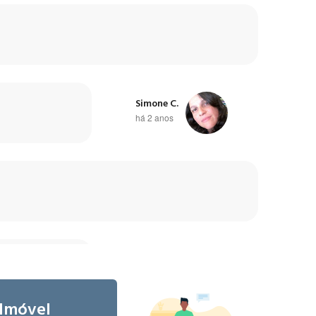
Simone C.
há 2 anos
Livia R.
há 3 anos
 Imóvel