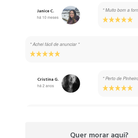
" Muito bom a fo
Janice C.
há 10 meses
" Achei fácil de anunciar "
" Perto de Pinhei
Cristina G.
há 2 anos
" Bairro super tranquilo, tudo tipo de comércios "
Quer morar aqui?