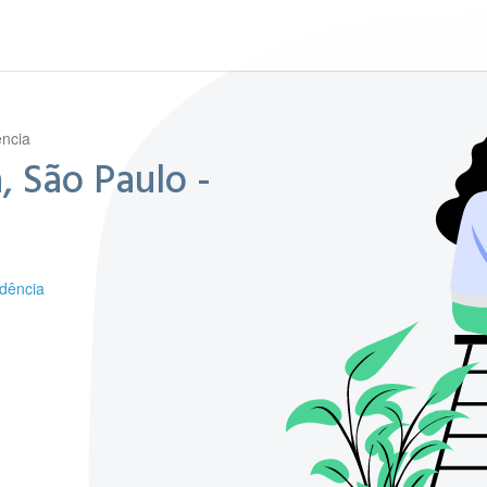
ência
, São Paulo -
idência