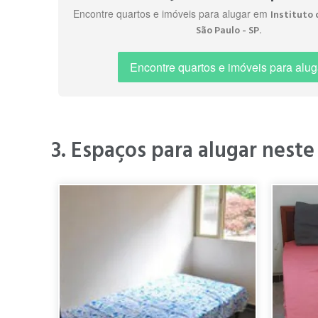
Encontre quartos e imóveis para alugar em
Instituto 
" o Instituto de 
.
São Paulo - SP
mercados, postos 
Ana M.
pássaros. "
há 4 anos
Encontre quartos e imóveis para alug
" bairro muito bom e tranquilo. "
3. Espaços para alugar neste
" Bairro Muito tra
Teresa C.
há 5 anos
" E muito bom e tranquilo "