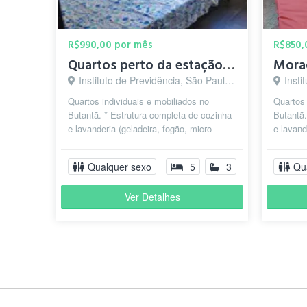
R$990,00 por mês
R$850,
Quartos perto da estação SP Morumbi
Instituto de Previdência, São Paulo - SP
Instit
Quartos individuais e mobiliados no
Quartos 
Butantã. * Estrutura completa de cozinha
Butantã.
e lavanderia (geladeira, fogão, micro-
e lavand
ondas, pratos, talheres, maq. lavar...
ondas, p
Qualquer sexo
5
3
Qu
Ver Detalhes