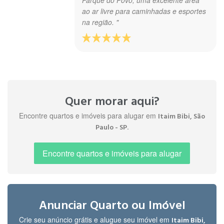
ao ar livre para caminhadas e esportes
na região. "
" Boa vizinhança, ponto de onibus do
Gabriel
lado de casa que vai desde vila olimpia,
L.
pinheiros e paulista. "
Quer morar aqui?
há 8
meses
Encontre quartos e imóveis para alugar em
Itaim Bibi, São
.
Paulo - SP
" Policiamento perfeito, se criança
Encontre quartos e imóveis para alugar
Walky
ascender bombinhas, em menos de 5
D.
minutos vem a viatura pra verificar se
há 1
não foram balas, projéteis!!!! "
ano
Anunciar Quarto ou Imóvel
Crie seu anúncio grátis e alugue seu imóvel em
Itaim Bibi,