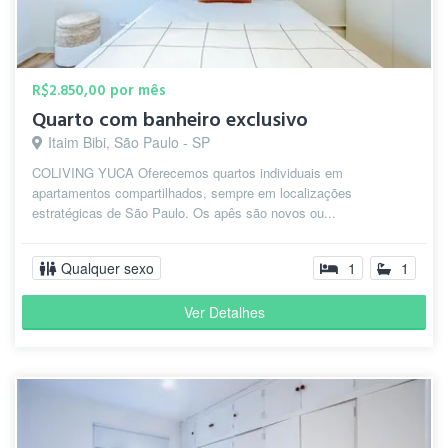
restaurantes, supermercados,
Tiago
academias, ponto de ônibus, próximo do
D.
Ibirapuera, é um ótimo bairro para se
há 2
morar. "
anos
R$2.850,00 por mês
Quarto com banheiro exclusivo
Itaim Bibi, São Paulo - SP
COLIVING YUCA Oferecemos quartos individuais em
" Bairro seguro, restaurantes e
apartamentos compartilhados, sempre em localizações
Augusto
supermercados próximo, fármacia
estratégicas de São Paulo. Os apês são novos ou...
V.
24h e hospitais. "
há 2 anos
Qualquer sexo
1
1
Ver Detalhes
" Bairro excelente, com farmácias,
Patricia
restaurantes e tds os tipos de serviços
A.
na mesma quadra "
há 2 anos