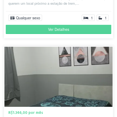
querem um local próximo a estação de trem,...
Qualquer sexo
1
1
Ver Detalhes
R$1.346,00 por mês