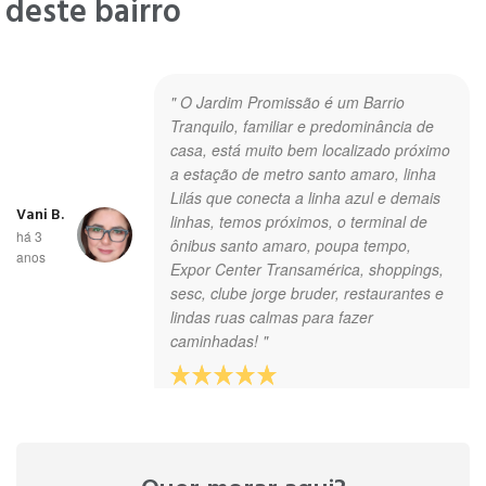
deste bairro
" O Jardim Promissão é um Barrio
Tranquilo, familiar e predominância de
casa, está muito bem localizado próximo
a estação de metro santo amaro, linha
Lilás que conecta a linha azul e demais
Vani B.
linhas, temos próximos, o terminal de
há 3
ônibus santo amaro, poupa tempo,
anos
Expor Center Transamérica, shoppings,
sesc, clube jorge bruder, restaurantes e
lindas ruas calmas para fazer
caminhadas! "
Fábio
" Ótimo bairro tem tudo próximo,
D.
mercado, farmácia, transporte público "