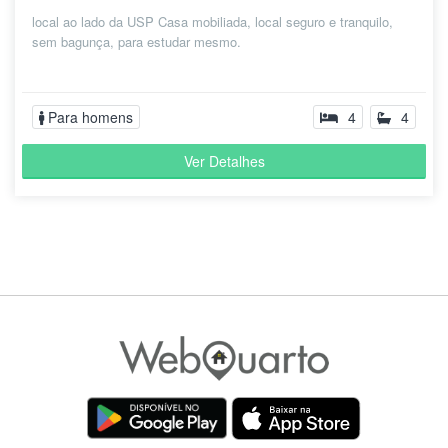
local ao lado da USP Casa mobiliada, local seguro e tranquilo,
sem bagunça, para estudar mesmo.
Para homens
4
4
Ver Detalhes