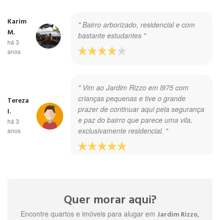
Karim
" Bairro arborizado, residencial e com
M.
bastante estudantes "
há 3
anos
" Vim ao Jardim Rizzo em l975 com
crianças pequenas e tive o grande
Tereza
prazer de continuar aqui pela segurança
I.
e paz do bairro que parece uma vila,
há 3
exclusivamente residencial. "
anos
Caetano
" Fica cinco minutos da usp "
D.
Quer morar aqui?
há 3 anos
Encontre quartos e imóveis para alugar em
Jardim Rizzo,