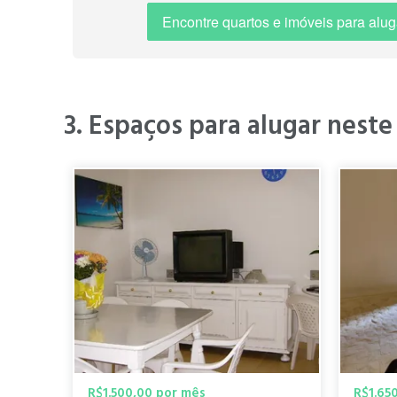
" Perto da Avenida Paulista e Hospital das Clínicas (10
com silêncio e ao mesmo tempo com rápido acesso aos
Encontre quartos e imóveis para alug
pode chegar a 7 Shopping Centers, próximo à Avenida 
com piscina. Muito bem frequentado e gratuito. "
3. Espaços para alugar neste
" O Pacaembu é zo
Muitas árvores e 
Karlayla V.
olímpica muito (g
há 5 anos
" O bairro do Pacaembú é bem arborizado, ruas tranqui
R$1.500,00 por mês
R$1.65