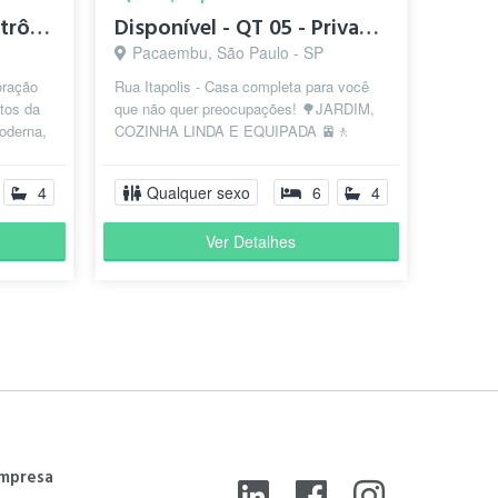
Quarto individual - metrô paulista
Disponível - QT 05 - Privativo - Colmeia Consolação
Pacaembu, São Paulo - SP
oração
Rua Itapolis - Casa completa para você
tos da
que não quer preocupações! 🌳JARDIM,
oderna,
COZINHA LINDA E EQUIPADA 🚈🚶
 e...
♂️METRÔ PRÓXIMO? TEMOS: 10
minutos até a es...
4
Qualquer sexo
6
4
Ver Detalhes
mpresa