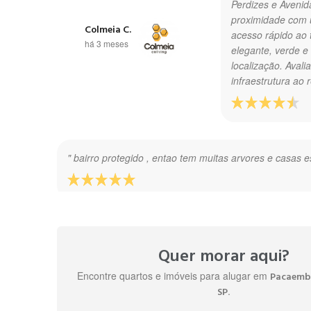
Perdizes e Avenida
proximidade com 
Colmeia C.
acesso rápido ao 
há 3 meses
elegante, verde e
localização. Avali
infraestrutura ao 
" bairro protegido , entao tem muitas arvores e casas 
" Já aluguei quar
Beatriz R.
Quer morar aqui?
há 2 anos
Encontre quartos e imóveis para alugar em
Pacaembu
.
SP