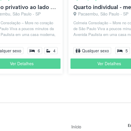
Quarto privativo ao lado de faculdades - metrô paulista
embu, São Paulo - SP
Pacaembu, São Paulo - SP
 Consolação – More no coração
Colmeia Consolação – More no c
Paulo Viva a poucos minutos da
de São Paulo Viva a poucos minu
 Paulista em uma casa moderna,
Avenida Paulista em uma casa m
tos privativos mobiliados, e...
com quartos privativos mobiliados,
alquer sexo
6
4
Qualquer sexo
5
Ver Detalhes
Ver Detalhes
E
Início