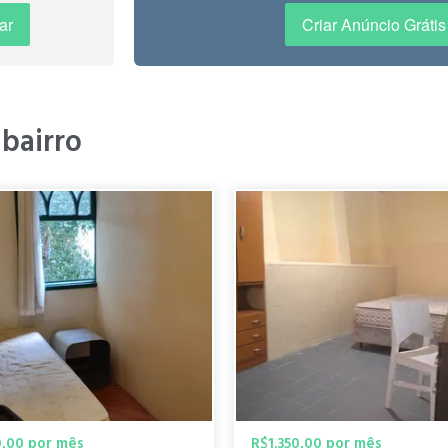
 min a pé), o bairro do Pacaembu onde fica esta casa é Zona 1 estritam
 principais meios de transporte em São Paulo. Com 35 minutos de c
ar
Criar Anúncio Grátis
Sumaré, Allianz Park, Estádio do Pacaembu. Vale a pena conhecer o c
 bairro
na estritamente residencial e nossa casa está a 9 minutos a pé do Met
natureza, Um privilégio para moradia / home office. Em 40 minutos de
ratuitas) bem frequentada no Estádio do Pacaembu (7 min a é). Avenid
las e seguras. "
0,00 por mês
R$1.350,00 por mês