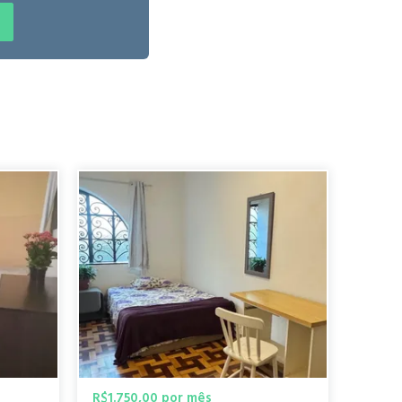
ente residencial,
aminhada você
Fabio P.
entro esportivo
há 4 anos
rô Clínicas e 10 minutos a pé do Metrô Paulista.
 caminhada tem 7 shopping centers. Academia e piscina
a Sumaré é ótima para manter a forma. "
Mario S.
há 5 anos
R$1.750,00 por mês