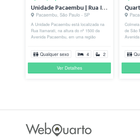
Unidade Pacaembu | Rua Itamarati da Av. Pacaembu
Pacaembu, São Paulo - SP
Paca
A Unidade Pacaembu está localizada na
Colmeia
Rua Itamarati, na altura do nº 1500 da
de São 
Avenida Pacaembu, em uma região
Avenida
estratégica e bem conectada de São
com quar
Paulo....
Qualquer sexo
4
2
Qu
Ver Detalhes