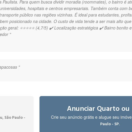
 Paulista. Para quem busca dividir moradia (roommates), o bairro é atra
universidades, hospitais e centros empresariais. Também conta com 
transporte público nas regiões vizinhas. É ideal para estudantes, prof
 bem posicionado na cidade. O custo de vida tende a ser mais alto qu
ação geral: ⭐⭐⭐⭐⭐ (4,7/5) ✔️ Localização estratégica ✔️ Bairro bonito e 
redor "
espacosas "
tos através do webquartos e super recomendo!! "
Anunciar Quarto ou
Crie seu anúncio grátis e alugue seu imóv
, São Paulo -
.
Paulo - SP